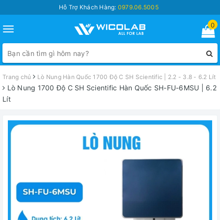
Hỗ Trợ Khách Hàng:
0979.06.5005
0
Toggle
navigation
Trang chủ
Lò Nung Hàn Quốc 1700 Độ C SH Scientific | 2.2 - 3.8 - 6.2 Lít
Lò Nung 1700 Độ C SH Scientific Hàn Quốc SH-FU-6MSU | 6.2
Lít