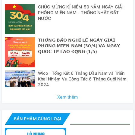
CHÚC MỪNG KỈ NIỆM 50 NĂM NGÀY GIẢI
✅Tích hợp bộ điều khiển lập trình.
PHÓNG MIỀN NAM - THỐNG NHẤT ĐẤT
NƯỚC
✅Hệ thống cung cấp sự đồng nhất nhiệt độ cao, có khả
năng cách nhiệt hiệu quả về năng lượng và mang lại bầu
không khí siêu tinh khiết để xử lý vật liệu với mức tiêu thụ
𝗧𝗛𝗢̂𝗡𝗚 𝗕𝗔́𝗢 𝗡𝗚𝗛𝗜̉ 𝗟𝗘̂̃ 𝗡𝗚𝗔̀𝗬 𝗚𝗜𝗔̉𝗜
khí tối thiểu.
𝗣𝗛𝗢́𝗡𝗚 𝗠𝗜𝗘̂̀𝗡 𝗡𝗔𝗠 (𝟯𝟬/𝟰) 𝗩𝗔̀ 𝗡𝗚𝗔̀𝗬
𝗤𝗨𝗢̂́𝗖 𝗧𝗘̂́ 𝗟𝗔𝗢 Đ𝗢̣̂𝗡𝗚 (𝟭/𝟱)
✅Tính năng an toàn:
+ Tính năng tự động cài đặt lại quá trình sau khi mất nguồn
Wico : Tổng Kết 6 Tháng Đầu Năm và Triển
+ Bảo vệ quá nhiệt độ
Khai Nhiệm Vụ Công Tác 6 Tháng Cuối Năm
2024
Thông số kỹ thuật
Xem thêm
Model
SH-FU-6MSU
Dung tích
6.2 lít
SẢN PHẨM CÙNG LOẠI
Nhiệt độ tối đa
1700 độ C