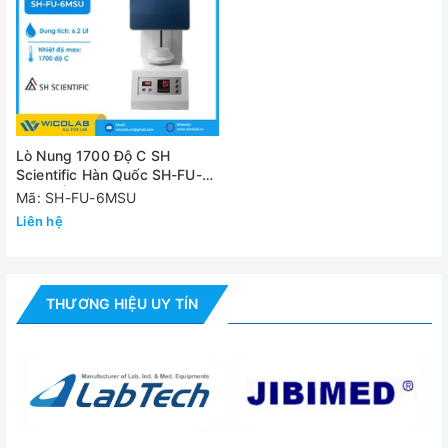
Nguồn điện
230V, 50/60Hz, 20 A / 22 A
Đánh giá
Lò Nung 1700 Độ C SH
Scientific Hàn Quốc SH-FU-
6MSU | 6.2 Lít
Mã: SH-FU-6MSU
Liên hệ
THƯƠNG HIỆU UY TÍN