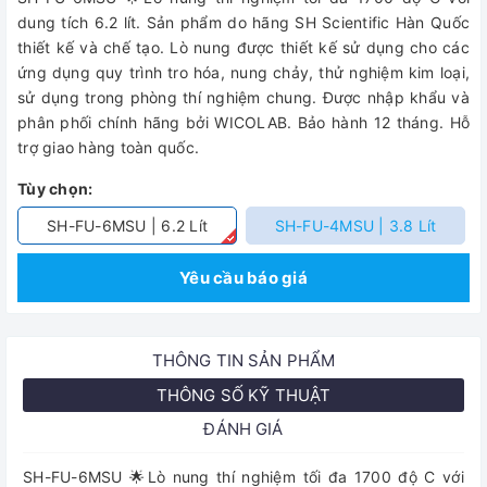
dung tích 6.2 lít. Sản phẩm do hãng SH Scientific Hàn Quốc
thiết kế và chế tạo. Lò nung được thiết kế sử dụng cho các
ứng dụng quy trình tro hóa, nung chảy, thử nghiệm kim loại,
sử dụng trong phòng thí nghiệm chung. Được nhập khẩu và
phân phối chính hãng bởi WICOLAB. Bảo hành 12 tháng. Hỗ
trợ giao hàng toàn quốc.
Tùy chọn:
SH-FU-6MSU | 6.2 Lít
SH-FU-4MSU | 3.8 Lít
Yêu cầu báo giá
THÔNG TIN SẢN PHẨM
THÔNG SỐ KỸ THUẬT
ĐÁNH GIÁ
SH-FU-6MSU 🌟Lò nung thí nghiệm tối đa 1700 độ C với