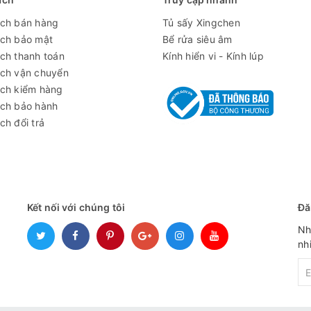
490x450x(580+320)
ách bán hàng
Tủ sấy Xingchen
2.4 kW
ách bảo mật
Bể rửa siêu âm
60 kg
ch thanh toán
Kính hiển vi - Kính lúp
ách vận chuyển
220V-50Hz
ách kiểm hàng
ách bảo hành
ch đổi trả
Kết nối với chúng tôi
Đă
Nh
nh