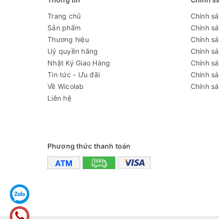
Kích thước tổng thể WxDxH (mm)
Trang chủ
Chính s
Công suất
Sản phẩm
Chính s
Khối lượng
Thương hiệu
Chính sá
Uỷ quyền hãng
Chính s
Nguồn điện
Nhật Ký Giao Hàng
Chính s
Tin tức - Ưu đãi
Chính s
Thông số kỹ thuật
Về Wicolab
Chính sá
Liên hệ
Đánh giá
Phương thức thanh toán