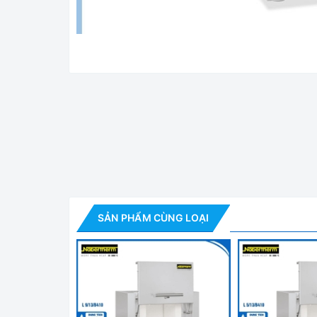
Lò Nung Chuyên Dụng 130
Thiết kế nổi bật:
- L/ LT 13 là dòng lò nung chuyên dụng nhiệt độ
SẢN PHẨM CÙNG LOẠI
kế hiện đại với độ tin cậy cao. Rất thích hợp với
phòng chất lượng của các nhà máy…
- Gia nhiệt 2 phía cho phép gia nhiệt nhanh chón
- Lò sử dụng vật liệu cách nhiệt sợi Non- classi
kế so với các lò nung khách cùng dung tích.