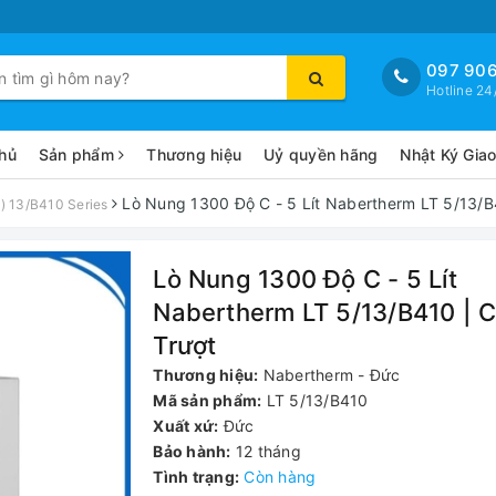
097 906
Hotline 24
hủ
Sản phẩm
Thương hiệu
Uỷ quyền hãng
Nhật Ký Gia
Lò Nung 1300 Độ C - 5 Lít Nabertherm LT 5/13/B
 13/B410 Series
Lò Nung 1300 Độ C - 5 Lít
Nabertherm LT 5/13/B410 | 
Trượt
Thương hiệu:
Nabertherm - Đức
Mã sản phẩm:
LT 5/13/B410
Xuất xứ:
Đức
Bảo hành:
12 tháng
Tình trạng:
Còn hàng