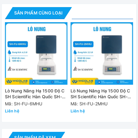
Model
SH-FU-4MHU
SẢN PHẨM CÙNG LOẠI
Dung tích
3.8 lít
Nhiệt độ tối đa
1500 độ C
Bộ điều khiển
Bộ điều khiển lập trình (FC-1000)
Cảm biến
Loại R
Công suất gia
3500 W
nhiệt
Kích thước
trong
150 x 150 x 170mm
Lò Nung Nâng Hạ 1500 Độ C
Lò Nung Nâng Hạ 1500 Độ C
(WxDxH)
SH Scientific Hàn Quốc SH-
SH Scientific Hàn Quốc SH-
FU-6MHU | 6.2 Lít
FU-2MHU | 2.2 Lít
Mã: SH-FU-6MHU
Mã: SH-FU-2MHU
Kích thước
Liên hệ
Liên hệ
ngoài
480 x 545 x 1070mm
(WxDxH)
Gia nhiệt
SIC
SẢN PHẨM ĐÃ XEM