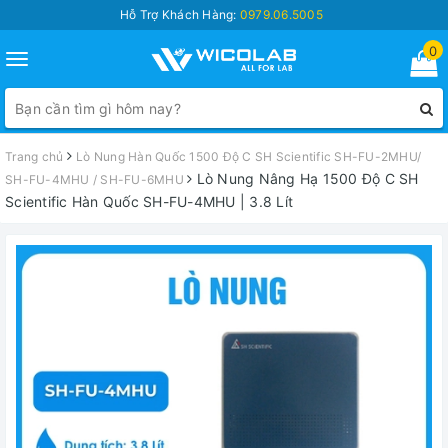
Hỗ Trợ Khách Hàng:
0979.06.5005
0
Toggle
navigation
Trang chủ
Lò Nung Hàn Quốc 1500 Độ C SH Scientific SH-FU-2MHU/
Lò Nung Nâng Hạ 1500 Độ C SH
SH-FU-4MHU / SH-FU-6MHU
Scientific Hàn Quốc SH-FU-4MHU | 3.8 Lít