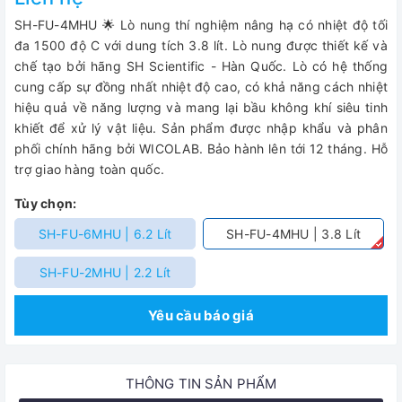
SH-FU-4MHU 🌟 Lò nung thí nghiệm nâng hạ có nhiệt độ tối
đa 1500 độ C với dung tích 3.8 lít. Lò nung được thiết kế và
chế tạo bởi hãng SH Scientific - Hàn Quốc. Lò có hệ thống
cung cấp sự đồng nhất nhiệt độ cao, có khả năng cách nhiệt
hiệu quả về năng lượng và mang lại bầu không khí siêu tinh
khiết để xử lý vật liệu. Sản phẩm được nhập khẩu và phân
phối chính hãng bởi WICOLAB. Bảo hành lên tới 12 tháng. Hỗ
trợ giao hàng toàn quốc.
Tùy chọn:
SH-FU-6MHU | 6.2 Lít
SH-FU-4MHU | 3.8 Lít
SH-FU-2MHU | 2.2 Lít
Yêu cầu báo giá
THÔNG TIN SẢN PHẨM