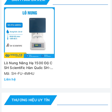
Vật liệu cách
Ceramic Board & Wool
nhiệt
Khối lượng
80 Kg
Nguồn điện
230V, 50/60Hz, 1 Pha, 16 A
Đánh giá
Lò Nung Nâng Hạ 1500 Độ C
SH Scientific Hàn Quốc SH-
FU-4MHU | 3.8 Lít
Mã: SH-FU-4MHU
Liên hệ
THƯƠNG HIỆU UY TÍN