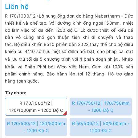
Liên hệ
R 170/1000/12
⭐
L
ò nung ống đơn do hãng Nabertherm - Đức
thiết kế và chế tạo. Với đường kính ống ngoài 50mm, nhiệt
độ làm việc tối đa đến 1200 độ C. Lò được thiết kế kiểu để
bàn vô cùng nhỏ gọn thuận tiện khi di chuyển và thao
tác, Bộ điều khiển B510 phiên bản 2022 thay thế cho bộ điều
khiển cũ B410 sở hữu một số điểm nổi bật, cho phép cài đặt
và lưu trữ tối đa 5 chương trình với 4 phân đoạn nhiệt
.
Nhập
Khẩu và Phân Phối bởi Wico Việt Nam. Cam kết 100% sản
phẩm chính hãng. Bảo hành lên tới 12 tháng. Hỗ trợ giao
hàng toàn quốc.
Tùy chọn:
R 170/1000/12 |
R 170/750/12 | 170/750mm
170/1000mm - 1200 Độ C
- 1200 Độ C
R 120/500/12 | 120/500mm
R 50/500/12 | 50/500mm -
- 1200 Độ C
1200 Độ C