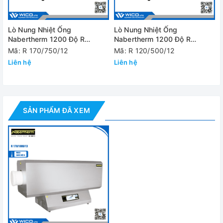
nung để người dùng có thể theo dõi.
Thông số kỹ thuật
Lò Nung Nhiệt Ống
Lò Nung Nhiệt Ống
Nabertherm 1200 Độ R
Nabertherm 1200 Độ R
170/750/12
120/500/12
Mã: R 170/750/12
Model
R 170/1000/12
Mã: R 120/500/12
Liên hệ
Liên hệ
Nhiệt độ tối đa
1200 độ C
Đường kính ống
170 mm
Kích thước bên
SẢN PHẨM ĐÃ XEM
trong lò
1170x460x628 mm
(WxDxH)
Chiều dài gia
1000 mm
nhiệt
Chiều dài vùng
nhiệt độ chính
330 mm
xác ± 5 độ C/K
Chiều dài ống
1400 mm