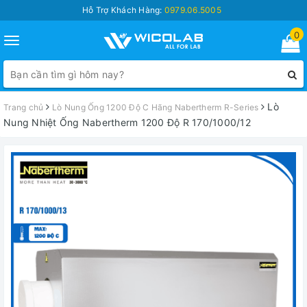
Hỗ Trợ Khách Hàng:
0979.06.5005
0
Toggle
navigation
Lò
Trang chủ
Lò Nung Ống 1200 Độ C Hãng Nabertherm R-Series
Nung Nhiệt Ống Nabertherm 1200 Độ R 170/1000/12