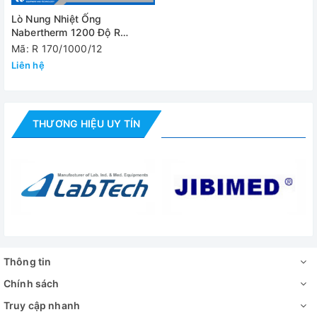
Lò Nung Nhiệt Ống
Công suất gia
Nabertherm 1200 Độ R
11.5kW
nhiệt
170/1000/12
Mã: R 170/1000/12
Liên hệ
Nguồn điện
3 pha, 380V/50Hz
Trọng lượng
89 kg
THƯƠNG HIỆU UY TÍN
Video - Hình ảnh
Thông tin
Chính sách
Truy cập nhanh