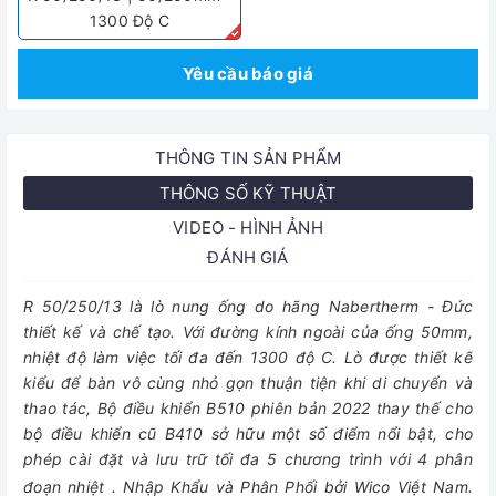
1300 Độ C
Yêu cầu báo giá
THÔNG TIN SẢN PHẨM
THÔNG SỐ KỸ THUẬT
VIDEO - HÌNH ẢNH
ĐÁNH GIÁ
R 50/250/13 l
à lò nung ống do hãng Nabertherm - Đức
thiết kế và chế tạo. Với đường kính ngoài của ống 50mm,
nhiệt độ làm việc tối đa đến 1300 độ C. Lò được thiết kế
kiểu để bàn vô cùng nhỏ gọn thuận tiện khi di chuyển và
thao tác, Bộ điều khiển B510 phiên bản 2022 thay thế cho
bộ điều khiển cũ B410 sở hữu một số điểm nổi bật, cho
phép cài đặt và lưu trữ tối đa 5 chương trình với 4 phân
đoạn nhiệt
.
Nhập Khẩu và Phân Phối bởi Wico Việt Nam.