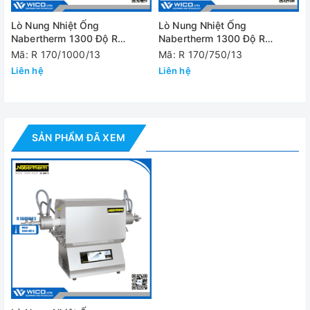
Thông số kỹ thuật
Lò Nung Nhiệt Ống
Lò Nung Nhiệt Ống
Nabertherm 1300 Độ R
Nabertherm 1300 Độ R
170/1000/13
170/750/13
Mã: R 170/1000/13
Model
R 50/250/13
Mã: R 170/750/13
Liên hệ
Liên hệ
Nhiệt độ tối đa
1300 độ C
Đường kính ống
50 mm
Kích thước bên
SẢN PHẨM ĐÃ XEM
trong lò
434x340x508 mm
(WxDxH)
Chiều dài gia
250 mm
nhiệt
Chiều dài vùng
nhiệt độ chính
80 mm
xác ± 5 độ C/K
Chiều dài ống
450 mm