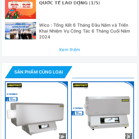
250 mm
𝗤𝗨𝗢̂́𝗖 𝗧𝗘̂́ 𝗟𝗔𝗢 Đ𝗢̣̂𝗡𝗚 (𝟭/𝟱)
✅ Ống nung bằng sứ C 530 bao gồm hai đầu nắp đậy
bằng Fiber
Wico : Tổng Kết 6 Tháng Đầu Năm và Triển
Khai Nhiệm Vụ Công Tác 6 Tháng Cuối Năm
✅ Cảm biến nhiệt/ can nhiệt S (1300 ° C)
2024
✅ Bộ điều khiển B510 phiên bản 2022 thay thế cho bộ điều
Xem thêm
khiển cũ B410 sở hữu một số điểm nổi bật như:
+ Cho phép cài đặt và lưu trữ tối đa 5 chương trình với 4
phân đoạn nhiệt.
SẢN PHẨM CÙNG LOẠI
+ Có 24 ngôn ngữ hoạt động có thể lựa chọn
+ Có cổng NTLog USB để truy xuất, xử lý dữ liệu
+ Có thể kết nối với ứng dụng MyNabertherm thông qua
Wifi. Giúp người dùng dễ dàng giám sát nhiệt độ, tiến trình
nung của 1 hoặc nhiều lò nung Nabertherm một cách đồng
thời. Ngoài ra app còn gửi thông báo khi kết thúc chu trình
nung để người dùng có thể theo dõi.