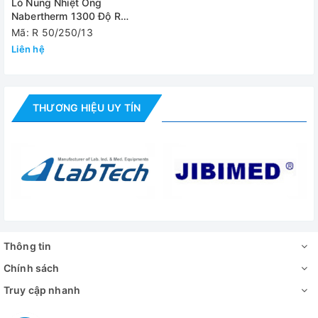
Lò Nung Nhiệt Ống
Công suất gia
Nabertherm 1300 Độ R
1.6kW
nhiệt
50/250/13
Mã: R 50/250/13
Liên hệ
Nguồn điện
220V/50Hz
Trọng lượng
22 kg
THƯƠNG HIỆU UY TÍN
Video - Hình ảnh
Thông tin
Chính sách
Truy cập nhanh