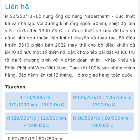
Liên hệ
R 50/250/13
⭐
L
ò nung ống do hãng Nabertherm - Đức thiết
kế và chế tạo. Với đường kính ống ngoài 50mm, nhiệt độ làm
việc tối đa đến 1300 độ C. Lò được thiết kế kiểu để bàn vô
cùng nhỏ gọn thuận tiện khi di chuyển và thao tác, Bộ điều
khiển B510 phiên bản 2022 thay thế cho bộ điều khiển cũ
B410 sở hữu một số điểm nổi bật, cho phép cài đặt và lưu trữ
tối đa 5 chương trình với 4 phân đoạn nhiệt
.
Nhập Khẩu và
Phân Phối bởi Wico Việt Nam. Cam kết 100% sản phẩm chính
hãng. Bảo hành lên tới 12 tháng. Hỗ trợ giao hàng toàn quốc.
Tùy chọn:
R 170/1000/13 |
R 170/750/13 | 170/750mm
170/1000mm - 1300 Độ C
- 1300 Độ C
R 120/500/13 | 120/500mm
R 50/500/13 | 50/500mm -
- 1300 Độ C
1300 Độ C
R 50/250/13 | 50/250mm -