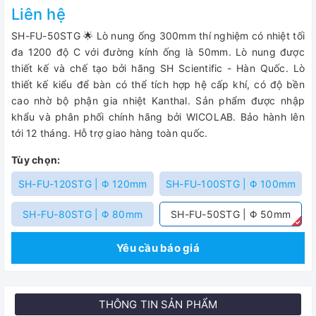
Liên hệ
SH-FU-50STG 🌟 Lò nung ống 300mm thí nghiệm có nhiệt tối
đa 1200 độ C với đường kính ống là 50mm. Lò nung được
thiết kế và chế tạo bởi hãng SH Scientific - Hàn Quốc. Lò
thiết kế kiểu để bàn có thể tích hợp hệ cấp khí, có độ bền
cao nhờ bộ phận gia nhiệt Kanthal. Sản phẩm được nhập
khẩu và phân phối chính hãng bởi WICOLAB. Bảo hành lên
tới 12 tháng. Hỗ trợ giao hàng toàn quốc.
Tùy chọn:
SH-FU-120STG | Φ 120mm
SH-FU-100STG | Φ 100mm
SH-FU-80STG | Φ 80mm
SH-FU-50STG | Φ 50mm
Yêu cầu báo giá
THÔNG TIN SẢN PHẨM