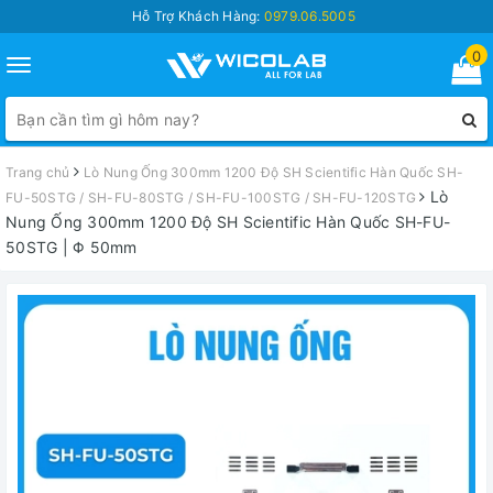
Hỗ Trợ Khách Hàng:
0979.06.5005
0
Toggle
navigation
Trang chủ
Lò Nung Ống 300mm 1200 Độ SH Scientific Hàn Quốc SH-
Lò
FU-50STG / SH-FU-80STG / SH-FU-100STG / SH-FU-120STG
Nung Ống 300mm 1200 Độ SH Scientific Hàn Quốc SH-FU-
50STG | Φ 50mm