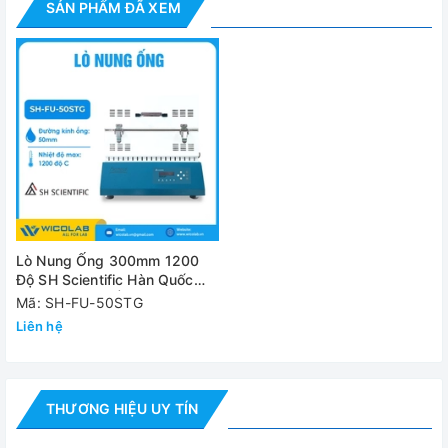
SẢN PHẨM ĐÃ XEM
Kích thước tổng
thể
502 x 357 x 517mm
(WxDxH )
Bộ phận gia
Kanthal A-1
nhiệt
Cách nhiệt
Ceramic Board & Wool
Khối lượng
27 Kg
Nguồn điện
230V, 50/60Hz, 9.1 A
Lò Nung Ống 300mm 1200
Độ SH Scientific Hàn Quốc
Đánh giá
SH-FU-50STG | Φ 50mm
Mã: SH-FU-50STG
Liên hệ
THƯƠNG HIỆU UY TÍN