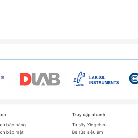
SH-FU-100LTG
Lưu lượng kế khí 1EA
Đầu nối và Ống bằng thép không gỉ
Nắp bịt kín khí
Ống thạch anh (Dài 1000mm)
FU100LTGWG230
ách
Truy cập nhanh
ách bán hàng
Tủ sấy Xingchen
ách bảo mật
Bể rửa siêu âm