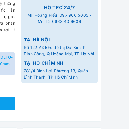
ệ thống
HỖ TRỢ 24/7
ific Hàn
Mr. Hoàng Hiếu:
097 906 5005
-
mm, gas
Mr. Tú:
0968 40 6636
và phân
n tới 12
TẠI HÀ NỘI
Số 122-A3 khu đô thị Đại Kim, P
Định Công, Q Hoàng Mai, TP Hà Nội
80LTG-
TẠI HỒ CHÍ MINH
80mm
281/4 Bình Lợi, Phường 13, Quận
Bình Thạnh, TP Hồ Chí Minh