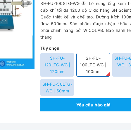
SH-FU-100STG-WG 🌟 Lò nung ống kèm h
cấp khí tối đa 1200 độ C do hãng SH Scient
Quốc thiết kế và chế tạo. Đường kích 100
flow 600mm. Sản phẩm được nhập khẩu 
phối chính hãng bởi WICOLAB. Bảo hành lê
tháng
Tùy chọn:
SH-FU-
SH-FU-
SH-FU-
120LTG-WG |
100LTG-WG |
WG | 
120mm
100mm
SH-FU-50LTG-
WG | 50mm
Yêu cầu báo giá