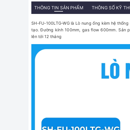
THÔNG TIN SẢN PHẨM
THÔNG SỐ KỸ T
SH-FU-100LTG-WG là Lò nung ống kèm hệ thống cấ
tạo. Đường kính 100mm, gas flow 600mm. Sản 
lên tới 12 tháng