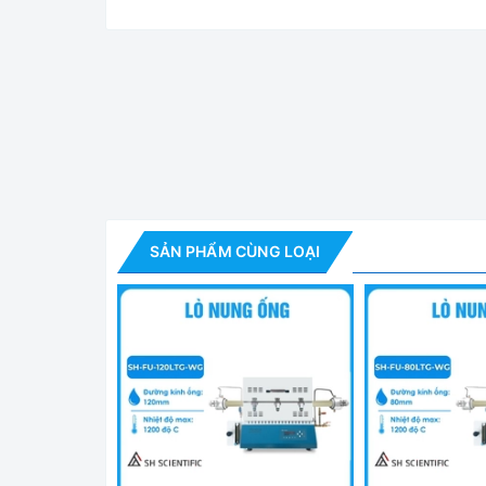
Lò Nung Ống 
Tính Năng Lò Nung Ống + Gas Flow:
- Lò nung SH-FU-LTG Series:
SẢN PHẨM CÙNG LOẠI
+ Lò ống thông thường có cửa bản lề
+ Vỏ kép và nhiệt độ bề mặt thấp (29 ~ 30 độ C 
+ Nhiệt độ nung lý tưởng được khuyến nghị là dư
+ Độ bền cao nhờ bộ phận gia nhiệt Kanthal
+ Thích hợp cho thí nghiệm trao đổi khí
+ Trọng lượng nhẹ và tăng nhiệt nhanh chóng nhờ