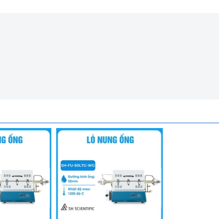
+ Gas Flow SH-FU-100LTG-WG
ở 800 độ C)
ới 1000 độ C
 lớp cách nhiệt bằng ceramic.