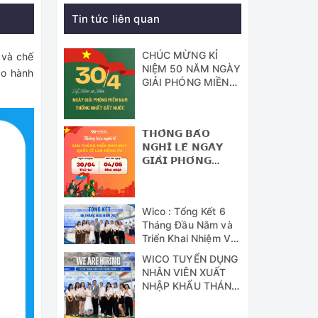
Tin tức liên quan
CHÚC MỪNG KỈ
 và chế
NIỆM 50 NĂM NGÀY
ảo hành
GIẢI PHÓNG MIỀN
NAM - THỐNG
NHẤT ĐẤT NƯỚC
𝗧𝗛𝗢̂𝗡𝗚 𝗕𝗔́𝗢
𝗡𝗚𝗛𝗜̉ 𝗟𝗘̂̃ 𝗡𝗚𝗔̀𝗬
𝗚𝗜𝗔̉𝗜 𝗣𝗛𝗢́𝗡𝗚
𝗠𝗜𝗘̂̀𝗡 𝗡𝗔𝗠 (𝟯𝟬/𝟰)
𝗩𝗔̀ 𝗡𝗚𝗔̀𝗬 𝗤𝗨𝗢̂́𝗖
𝗧𝗘̂́ 𝗟𝗔𝗢 Đ𝗢̣̂𝗡𝗚
Wico : Tổng Kết 6
(𝟭/𝟱)
Tháng Đầu Năm và
Triển Khai Nhiệm Vụ
Công Tác 6 Tháng
WICO TUYỂN DỤNG
Cuối Năm 2024
NHÂN VIÊN XUẤT
NHẬP KHẨU THÁNG
07/2024