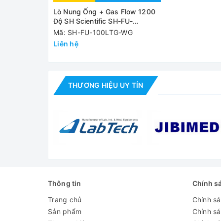
Lò Nung Ống + Gas Flow 1200
Lò nung
Độ SH Scientific SH-FU-
100LTG-WG
Mã: SH-FU-100LTG-WG
Liên hệ
Thành phần
THƯƠNG HIỆU UY TÍN
Cat. No. 230 V
Đánh giá
Thông tin
Chính s
Trang chủ
Chính s
Sản phẩm
Chính s