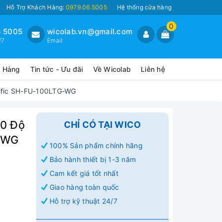
Hỗ Trợ Khách Hàng:
0979.06.5005
Hệ thống cửa hàng
0
 5005
wicolab.vn@gmail.com
/7
Email
o Hàng
Tin tức - Ưu đãi
Về Wicolab
Liên hệ
tific SH-FU-100LTG-WG
00 Độ
CHỈ CÓ TẠI WICO
G-WG
100% Sản phẩm chính hãng
Bảo hành thiết bị 1-3 năm
Cam kết giá tốt nhất
Giao hàng toàn quốc
Hỗ trợ kỹ thuật 24/7