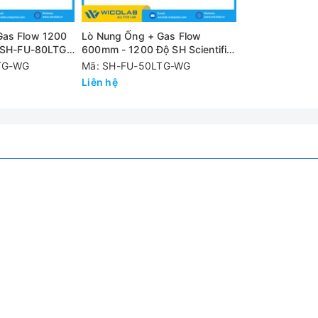
hân đoạn / mẫu. Tổng số 45 phân đoạn
Gas Flow 1200
Lò Nung Ống + Gas Flow
c SH-FU-80LTG-
600mm - 1200 Độ SH Scientific
SH-FU-50LTG-WG
TG-WG
Mã: SH-FU-50LTG-WG
 khiển có thể lập trình cung cấp hoạt động tiếng ồn thấp và ki
Liên hệ
, nhôm và hợp kim.
SH-FU-100LTG-WG