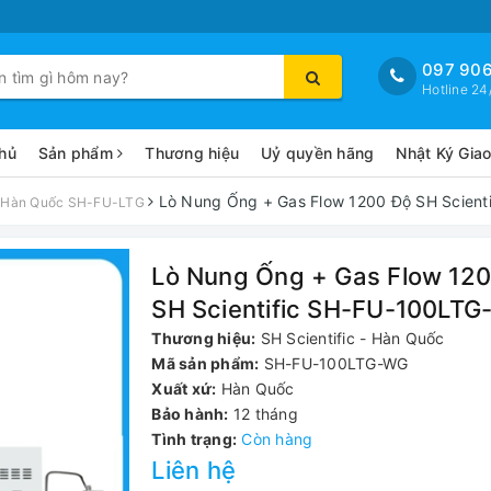
097 906
Hotline 24
hủ
Sản phẩm
Thương hiệu
Uỷ quyền hãng
Nhật Ký Gia
Lò Nung Ống + Gas Flow 1200 Độ SH Scien
ic Hàn Quốc SH-FU-LTG
Lò Nung Ống + Gas Flow 12
SH Scientific SH-FU-100LT
Thương hiệu:
SH Scientific - Hàn Quốc
Mã sản phẩm:
SH-FU-100LTG-WG
Xuất xứ:
Hàn Quốc
Bảo hành:
12 tháng
Tình trạng:
Còn hàng
Liên hệ