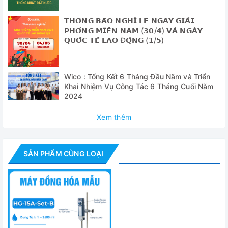
Tốc độ tối đa
Tối đa 27.000 vòng / phút (không tải), điề
𝗧𝗛𝗢̂𝗡𝗚 𝗕𝗔́𝗢 𝗡𝗚𝗛𝗜̉ 𝗟𝗘̂̃ 𝗡𝗚𝗔̀𝗬 𝗚𝗜𝗔̉𝗜
Dung tích đồng
𝗣𝗛𝗢́𝗡𝗚 𝗠𝗜𝗘̂̀𝗡 𝗡𝗔𝗠 (𝟯𝟬/𝟰) 𝗩𝗔̀ 𝗡𝗚𝗔̀𝗬
1 ~ 2.500ml
hóa
𝗤𝗨𝗢̂́𝗖 𝗧𝗘̂́ 𝗟𝗔𝗢 Đ𝗢̣̂𝗡𝗚 (𝟭/𝟱)
Công suất động
Đầu vào: 300W, Đầu ra: 160 W
cơ
Wico : Tổng Kết 6 Tháng Đầu Năm và Triển
Khai Nhiệm Vụ Công Tác 6 Tháng Cuối Năm
Bộ điều khiển
Điều khiển cơ
2024
Tính năng an
Bảo vệ quá nhiệt
Xem thêm
toàn
Dụng cụ phân
Stator Φ8mm “HT1008”, Stator Φ10mm “H
tán có thể sử
SẢN PHẨM CÙNG LOẠI
Stator Φ18mm “HT1018”, Stator Φ25mm “
dụng
Vật liệu
Đúc nhôm và Bộ ABS, Dụng cụ bằng thép 
Nhiệt độ
Môi trường xung quanh +5 ~ 50 độ C, 85
Kích thước