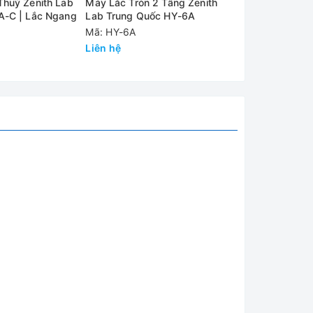
huỷ Zenith Lab
Máy Lắc Tròn 2 Tầng Zenith
Máy Lắc Tròn 
A-C | Lắc Ngang
Lab Trung Quốc HY-6A
Lab Trung Qu
Mã: HY-6A
Mã: HY-6
Liên hệ
Liên hệ