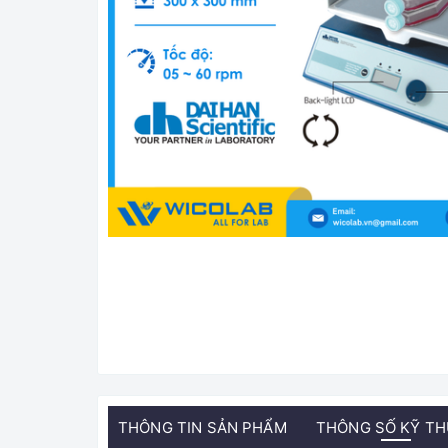
THÔNG TIN SẢN PHẨM
THÔNG SỐ KỸ T