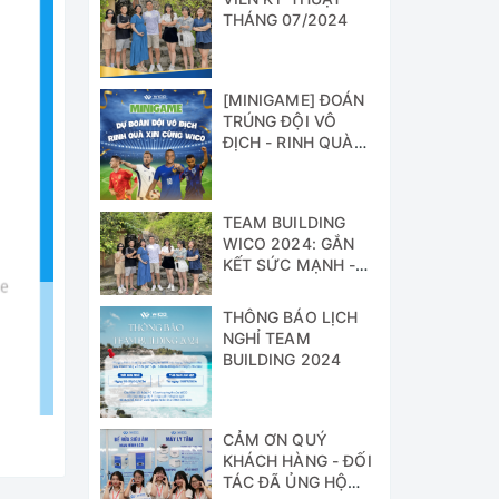
THÁNG 07/2024
[MINIGAME] ĐOÁN
TRÚNG ĐỘI VÔ
ĐỊCH - RINH QUÀ
XỊN CÙNG WICO!!!
TEAM BUILDING
WICO 2024: GẮN
KẾT SỨC MẠNH -
VỮNG BƯỚC
THÀNH CÔNG
THÔNG BÁO LỊCH
NGHỈ TEAM
BUILDING 2024
CẢM ƠN QUÝ
KHÁCH HÀNG - ĐỐI
TÁC ĐÃ ỦNG HỘ