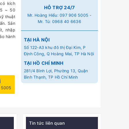
có kích
HỖ TRỢ 24/7
 5 ~ 50
Mr. Hoàng Hiếu:
097 906 5005
-
kỹ thuật
Mr. Tú:
0968 40 6636
hấn. Sản
t, nhập
Bảo hành
TẠI HÀ NỘI
Số 122-A3 khu đô thị Đại Kim, P
Định Công, Q Hoàng Mai, TP Hà Nội
TẠI HỒ CHÍ MINH
281/4 Bình Lợi, Phường 13, Quận
Bình Thạnh, TP Hồ Chí Minh
i
6 5005
Tin tức liên quan