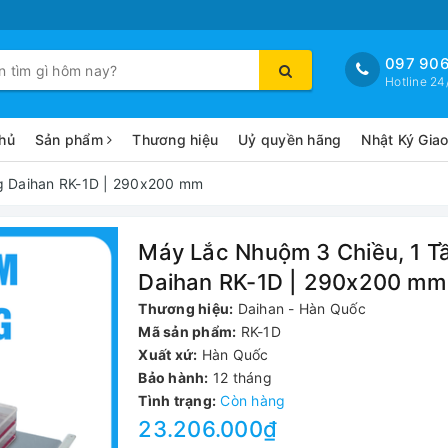
097 906
Hotline 24
hủ
Sản phẩm
Thương hiệu
Uỷ quyền hãng
Nhật Ký Gia
g Daihan RK-1D | 290x200 mm
Máy Lắc Nhuộm 3 Chiều, 1 T
Daihan RK-1D | 290x200 mm
Thương hiệu:
Daihan - Hàn Quốc
Mã sản phẩm:
RK-1D
Xuất xứ:
Hàn Quốc
Bảo hành:
12 tháng
Tình trạng:
Còn hàng
23.206.000₫