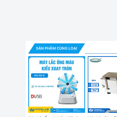
Máy Lắc Nhuộm 
Tính Năng Nổi Bật
✅ Máy lắc 3 chiều kỹ thuật số, 1 tầng
SẢN PHẨM CÙNG LOẠI
✅ Ứng dụng: nhuộm, rửa gel, blotting (chuyển), nu
✅ Độ chính xác điều khiển tốc độ kỹ thuật số cao
✅ Chế độ vận hành lập trình: 10 bước và 6 chương
✅ Cài đặt thời gian kỹ thuật số: tới 99 giờ 59 phút
✅ Màn hình hiển thị LCD, nền sáng, cài đặt thời gia
✅ Khởi động êm, có thể thay đổi tốc độ lắc trong 
✅ Tính năng bảo vệ quá tải động cơ