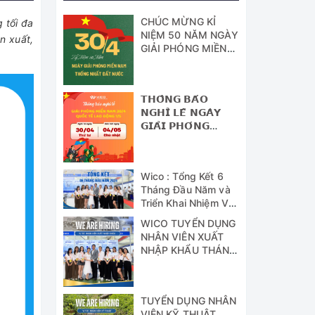
CHÚC MỪNG KỈ
 tối đa
NIỆM 50 NĂM NGÀY
n xuất,
GIẢI PHÓNG MIỀN
NAM - THỐNG
NHẤT ĐẤT NƯỚC
𝗧𝗛𝗢̂𝗡𝗚 𝗕𝗔́𝗢
𝗡𝗚𝗛𝗜̉ 𝗟𝗘̂̃ 𝗡𝗚𝗔̀𝗬
𝗚𝗜𝗔̉𝗜 𝗣𝗛𝗢́𝗡𝗚
𝗠𝗜𝗘̂̀𝗡 𝗡𝗔𝗠 (𝟯𝟬/𝟰)
𝗩𝗔̀ 𝗡𝗚𝗔̀𝗬 𝗤𝗨𝗢̂́𝗖
𝗧𝗘̂́ 𝗟𝗔𝗢 Đ𝗢̣̂𝗡𝗚
Wico : Tổng Kết 6
(𝟭/𝟱)
Tháng Đầu Năm và
Triển Khai Nhiệm Vụ
Công Tác 6 Tháng
WICO TUYỂN DỤNG
Cuối Năm 2024
NHÂN VIÊN XUẤT
NHẬP KHẨU THÁNG
07/2024
TUYỂN DỤNG NHÂN
VIÊN KỸ THUẬT