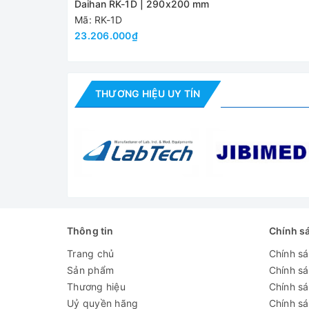
Bộ điều khiển
Bộ điều k
Daihan RK-1D | 290x200 mm
Mã: RK-1D
Chương trình
23.206.000₫
Màn hình
Thời gian / cảnh báo
99 giờ 5
THƯƠNG HIỆU UY TÍN
Động cơ
Tính năng an toàn
Kích thước
(WxDxH)
Khối lượng
Công suất tiêu thụ
Thông tin
Chính s
Trang chủ
Chính s
Nguồn điện
Sản phẩm
Chính s
Đánh giá
Thương hiệu
Chính sá
Uỷ quyền hãng
Chính s