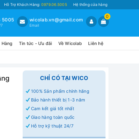
Hỗ Trợ Khách Hàng:
0979.06.5005
Hệ thống cửa hàng
0
 5005
wicolab.vn@gmail.com
/7
Email
o Hàng
Tin tức - Ưu đãi
Về Wicolab
Liên hệ
ầng
CHỈ CÓ TẠI WICO
100% Sản phẩm chính hãng
Bảo hành thiết bị 1-3 năm
Cam kết giá tốt nhất
Giao hàng toàn quốc
Hỗ trợ kỹ thuật 24/7