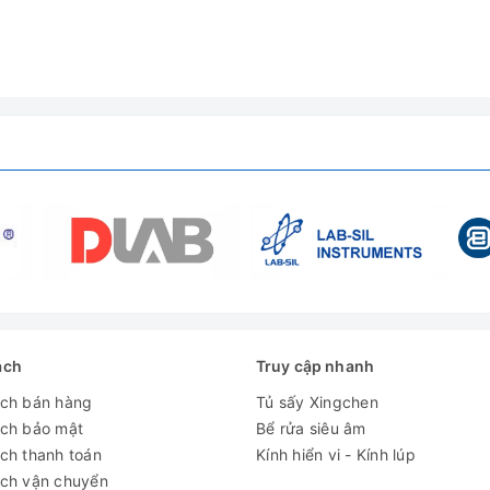
hiển kỹ thuật số có lập trình với núm điều chỉnh xoay, nhấn
10 bước, 6 chương trình
Màn hình kỹ thuật số LCD với đèn nền
9 phút (chạy liên tục) / lỗi trạng thái và kết thúc quá trình
Động cơ DC không chổi than 14W
Bảo vệ quá tải động cơ
290 x 240 x 150mm
7 kg
35 W
ách
Truy cập nhanh
ách bán hàng
Tủ sấy Xingchen
AC 220V 50Hz
ách bảo mật
Bể rửa siêu âm
ch thanh toán
Kính hiển vi - Kính lúp
ách vận chuyển