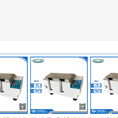
3 Chiều, 1 Tầng Daihan RK-1D
ôi cấy mô, lai hóa, rửa…
: 1 vòng/phút
 trình
n, tốc độ, hiển thị nguồn.
quá trình vận hành