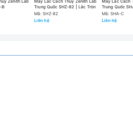
huỷ Zenith Lab
Máy Lắc Cách Thuỷ Zenith Lab
Máy Lắc Cách T
-B
Trung Quốc SHZ-82 | Lắc Tròn
Trung Quốc SH
Mã: SHZ-82
Mã: SHA-C
Liên hệ
Liên hệ
 trượt bằng cao su
RK-1D
290 x 200 mm, 1 tầng
5~ 50 rpm
10 kg
lựa chọn ± 6 hoặc ±9 (mặc định là ±9)
ình 100 ml hoặc 16 bình 300 ml hoặc 9 bình 1,000 ml