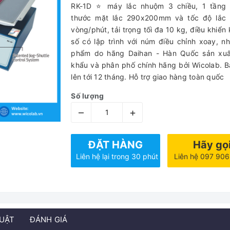
RK-1D ⭐ máy lắc nhuộm 3 chiều, 1 tầng 
thước mặt lắc 290x200mm và tốc độ lắc
vòng/phút, tải trọng tối đa 10 kg, điều khiển 
số có lập trình với núm điều chỉnh xoay, n
phẩm do hãng Daihan - Hàn Quốc sản xuấ
khẩu và phân phố chính hãng bởi Wicolab. 
lên tới 12 tháng. Hỗ trợ giao hàng toàn quốc
Số lượng
–
+
ĐẶT HÀNG
Hãy gọ
Liên hệ lại trong 30 phút
Liên hệ 097 90
HUẬT
ĐÁNH GIÁ