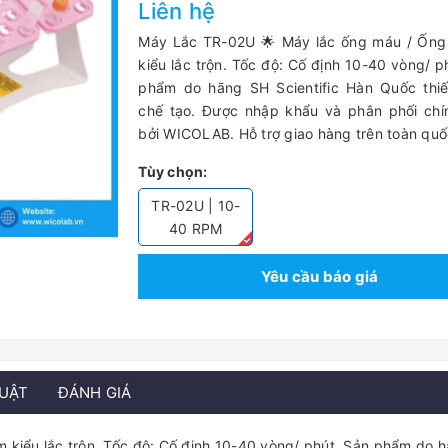
Liên hệ
Máy Lắc TR-02U 🌟 Máy lắc ống máu / Ống
kiểu lắc trộn. Tốc độ: Cố định 10-40 vòng/ p
phẩm do hãng SH Scientific Hàn Quốc thiế
chế tạo. Được nhập khẩu và phân phối chí
bởi WICOLAB. Hỗ trợ giao hàng trên toàn qu
Tùy chọn:
TR-02U | 10-
40 RPM
Yêu cầu báo giá
HUẬT
ĐÁNH GIÁ
 kiểu lắc trộn. Tốc độ: Cố định 10-40 vòng/ phút. Sản phẩm do 