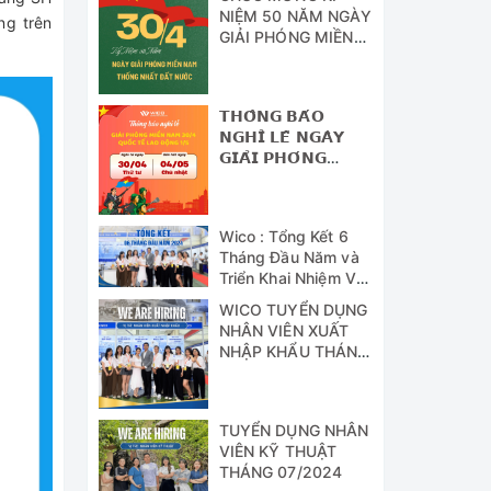
NIỆM 50 NĂM NGÀY
ng trên
GIẢI PHÓNG MIỀN
NAM - THỐNG
NHẤT ĐẤT NƯỚC
𝗧𝗛𝗢̂𝗡𝗚 𝗕𝗔́𝗢
𝗡𝗚𝗛𝗜̉ 𝗟𝗘̂̃ 𝗡𝗚𝗔̀𝗬
𝗚𝗜𝗔̉𝗜 𝗣𝗛𝗢́𝗡𝗚
𝗠𝗜𝗘̂̀𝗡 𝗡𝗔𝗠 (𝟯𝟬/𝟰)
𝗩𝗔̀ 𝗡𝗚𝗔̀𝗬 𝗤𝗨𝗢̂́𝗖
𝗧𝗘̂́ 𝗟𝗔𝗢 Đ𝗢̣̂𝗡𝗚
Wico : Tổng Kết 6
(𝟭/𝟱)
Tháng Đầu Năm và
Triển Khai Nhiệm Vụ
Công Tác 6 Tháng
WICO TUYỂN DỤNG
Cuối Năm 2024
NHÂN VIÊN XUẤT
NHẬP KHẨU THÁNG
07/2024
TUYỂN DỤNG NHÂN
VIÊN KỸ THUẬT
THÁNG 07/2024