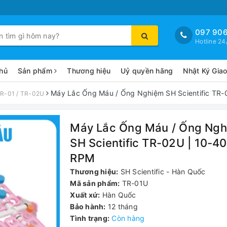
097 906
Hotline 24
hủ
Sản phẩm
Thương hiệu
Uỷ quyền hãng
Nhật Ký Gia
Máy Lắc Ống Máu / Ống Nghiệm SH Scientific TR-
TR-01 / TR-02U
Máy Lắc Ống Máu / Ống Ng
SH Scientific TR-02U | 10-40
RPM
Thương hiệu:
SH Scientific - Hàn Quốc
Mã sản phẩm:
TR-01U
Xuất xứ:
Hàn Quốc
Bảo hành:
12 tháng
Tình trạng:
Còn hàng