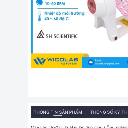
THÔNG TIN SẢN PHẨM
THÔNG SỐ KỸ T
Máy Lắc TR-02U là Máy lắc ống máu / Ống nghiệm