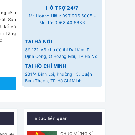
HỖ TRỢ 24/7
 nghiệm
Mr. Hoàng Hiếu:
097 906 5005
-
hút. Sản
Mr. Tú:
0968 40 6636
t kế và
nh hãng
ốc
TẠI HÀ NỘI
Số 122-A3 khu đô thị Đại Kim, P
Định Công, Q Hoàng Mai, TP Hà Nội
TẠI HỒ CHÍ MINH
281/4 Bình Lợi, Phường 13, Quận
Bình Thạnh, TP Hồ Chí Minh
Tin tức liên quan
CHÚC MỪNG KỈ
hãng SH