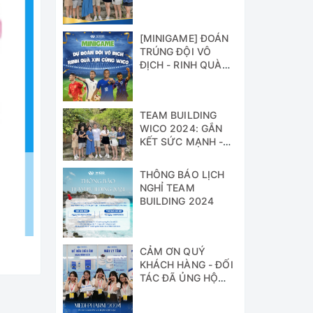
[MINIGAME] ĐOÁN
TRÚNG ĐỘI VÔ
ĐỊCH - RINH QUÀ
XỊN CÙNG WICO!!!
TEAM BUILDING
WICO 2024: GẮN
KẾT SỨC MẠNH -
VỮNG BƯỚC
THÀNH CÔNG
THÔNG BÁO LỊCH
NGHỈ TEAM
BUILDING 2024
CẢM ƠN QUÝ
KHÁCH HÀNG - ĐỐI
TÁC ĐÃ ỦNG HỘ
WICO TẠI TRIỂN
LÃM MEDI-PHARM