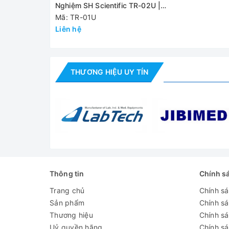
Nghiệm SH Scientific TR-02U |
- Động cơ chất lượng cao, không cần bảo dưỡng,
10-40 RPM
Mã: TR-01U
Liên hệ
Có 05 loại giá đỡ khác nhau phù hợp vớ
THƯƠNG HIỆU UY TÍN
Thông tin
Chính s
Trang chủ
Chính s
Sản phẩm
Chính s
Thương hiệu
Chính sá
Uỷ quyền hãng
Chính s