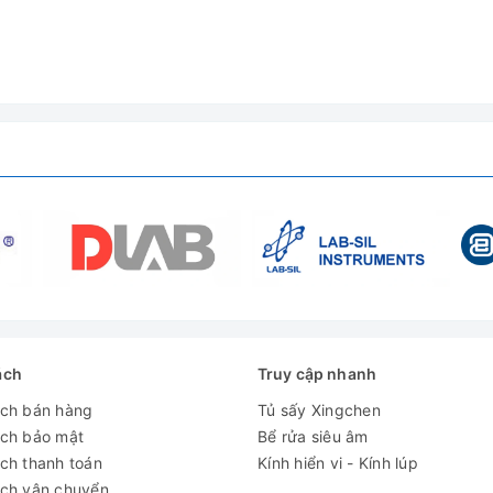
 hoạt động êm ái
i từng loại ống
ách
Truy cập nhanh
ách bán hàng
Tủ sấy Xingchen
ách bảo mật
Bể rửa siêu âm
ch thanh toán
Kính hiển vi - Kính lúp
ách vận chuyển