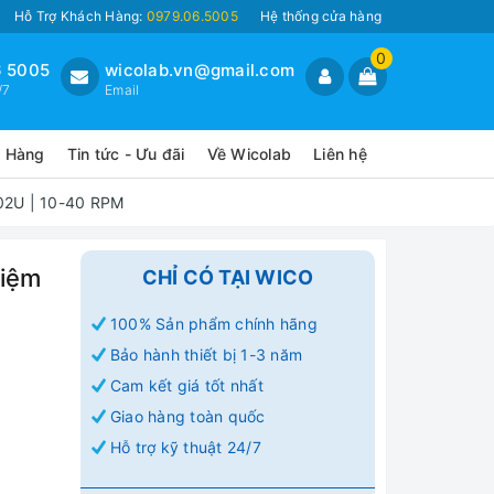
Hỗ Trợ Khách Hàng:
0979.06.5005
Hệ thống cửa hàng
0
 5005
wicolab.vn@gmail.com
/7
Email
o Hàng
Tin tức - Ưu đãi
Về Wicolab
Liên hệ
02U | 10-40 RPM
hiệm
CHỈ CÓ TẠI WICO
100% Sản phẩm chính hãng
Bảo hành thiết bị 1-3 năm
Cam kết giá tốt nhất
Giao hàng toàn quốc
Hỗ trợ kỹ thuật 24/7