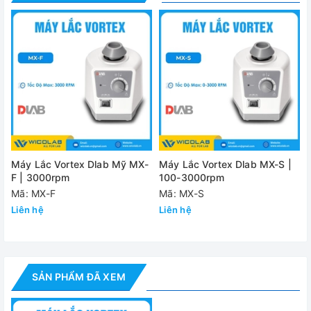
Thông số kỹ thuật
Model
Dải tốc độ
0 
Phương thức lắc
Bộ điều khiển
Bộ đi
Nắp máy
Gồm có đầu Cu
Máy Lắc Vortex Dlab Mỹ MX-
Máy Lắc Vortex Dlab MX-S |
F | 3000rpm
100-3000rpm
Vật liệu
Khuôn nhô
Mã: MX-F
Mã: MX-S
Liên hệ
Liên hệ
Kích thước
Máy
1
( WxDxH)
Đóng gói
2
Khối lượng
SẢN PHẨM ĐÃ XEM
(NW/GW)