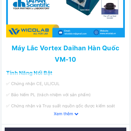
Máy Lắc Vortex Daihan Hàn Quốc
VM-10
Tính Năng Nổi Bật
✅ Chứng nhận CE, UL/CUL
✅ Bảo hiểm PL (trách nhiệm với sản phẩm)
✅ Chứng nhận và Truy suất nguồn gốc được kiểm soát
bằng số seri, giấy chứng nhận, thông tin giao nhận, và Hệ
Xem thêm
thống cơ sở dữ liệu theo dõi.
✅ Lý tưởng cho hòa trộn dung dịch trong ống nghiệm hoặc