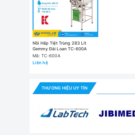
Kích thước
60 x 100 cm
buồng
Công suất tiêu
12KW/18A
thụ
Nồi Hấp Tiệt Trùng 283 Lít
Nguồn điện
3 pha 380V/ 50Hz
Gemmy Đài Loan TC-600A
Mã: TC-600A
Kích thước
154x76x175 cm
Liên hệ
Khối lượng
255kg
Đánh giá
THƯƠNG HIỆU UY TÍN