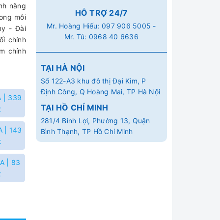
ính năng
HỖ TRỢ 24/7
rong môi
Mr. Hoàng Hiếu:
097 906 5005
-
y - Đài
Mr. Tú:
0968 40 6636
ối chính
m chính
TẠI HÀ NỘI
Số 122-A3 khu đô thị Đại Kim, P
Định Công, Q Hoàng Mai, TP Hà Nội
 | 339
TẠI HỒ CHÍ MINH
t
281/4 Bình Lợi, Phường 13, Quận
 | 143
Bình Thạnh, TP Hồ Chí Minh
t
A | 83
t