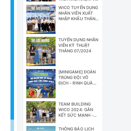
Công Tác 6 Tháng
WICO TUYỂN DỤNG
Cuối Năm 2024
NHÂN VIÊN XUẤT
NHẬP KHẨU THÁNG
07/2024
TUYỂN DỤNG NHÂN
VIÊN KỸ THUẬT
THÁNG 07/2024
[MINIGAME] ĐOÁN
TRÚNG ĐỘI VÔ
ĐỊCH - RINH QUÀ
XỊN CÙNG WICO!!!
TEAM BUILDING
WICO 2024: GẮN
KẾT SỨC MẠNH -
VỮNG BƯỚC
THÀNH CÔNG
THÔNG BÁO LỊCH