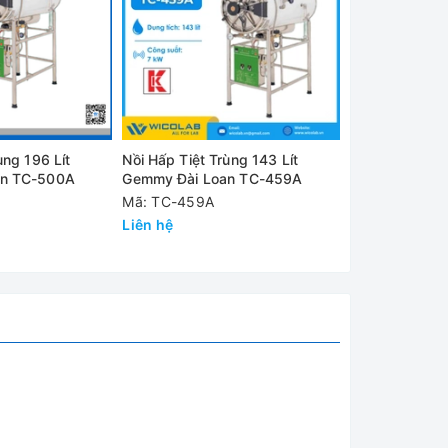
hiệt ra
ùng 196 Lít
Nồi Hấp Tiệt Trùng 143 Lít
Nồi Hấp Tiệt T
an TC-500A
Gemmy Đài Loan TC-459A
Gemmy Đài L
Mã: TC-459A
Mã: TC-409A
Liên hệ
Liên hệ