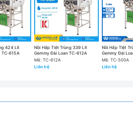
US#304 với lớp cách nhiệt bằng sợi thủy tinh chống thất thoát n
ế chống bỏng cho người sử dụng.
gf/cm², sẽ không thể mở được cửa.
ng 424 Lít
Nồi Hấp Tiệt Trùng 339 Lít
Nồi Hấp Tiệt Tr
/cm², van an toàn sẽ mở xả áp suất tự động
n TC-615A
Gemmy Đài Loan TC-612A
Gemmy Đài Lo
Mã: TC-612A
Mã: TC-500A
mức nước thấp, van an toàn, Van thải khẩn cấp
Liên hệ
Liên hệ
là 35 phút
hông gỉ x 1 cái