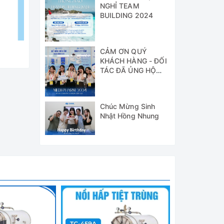
NGHỈ TEAM
BUILDING 2024
CẢM ƠN QUÝ
KHÁCH HÀNG - ĐỐI
TÁC ĐÃ ỦNG HỘ
WICO TẠI TRIỂN
LÃM MEDI-PHARM
2024
Chúc Mừng Sinh
Nhật Hồng Nhung
ùng.
ỏng, đồ