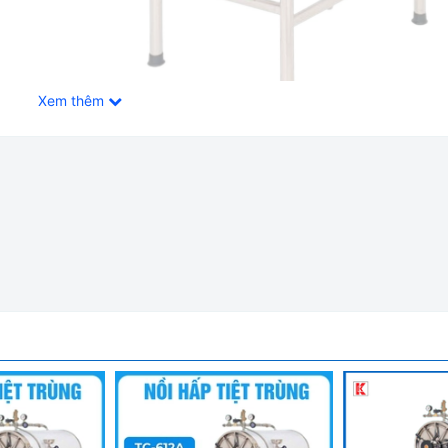
Xem thêm
 283 Lít Gemmy Đài Loan TC-600A
3485:2003, GMP, FDA, CE marking
an toàn và đáng tin cậy cho hiệu quả cao trong môi trường tiệt tr
 phẫu thuật có bao gói, không bao gói, dụng cụ phẫu thuật, chất l
và bệnh viện...