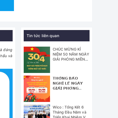
Tin tức liên quan
CHÚC MỪNG KỈ
và đáng
NIỆM 50 NĂM NGÀY
khẩu và
GIẢI PHÓNG MIỀN
NAM - THỐNG
NHẤT ĐẤT NƯỚC
𝗧𝗛𝗢̂𝗡𝗚 𝗕𝗔́𝗢
𝗡𝗚𝗛𝗜̉ 𝗟𝗘̂̃ 𝗡𝗚𝗔̀𝗬
𝗚𝗜𝗔̉𝗜 𝗣𝗛𝗢́𝗡𝗚
𝗠𝗜𝗘̂̀𝗡 𝗡𝗔𝗠 (𝟯𝟬/𝟰)
𝗩𝗔̀ 𝗡𝗚𝗔̀𝗬 𝗤𝗨𝗢̂́𝗖
𝗧𝗘̂́ 𝗟𝗔𝗢 Đ𝗢̣̂𝗡𝗚
Wico : Tổng Kết 6
(𝟭/𝟱)
Tháng Đầu Năm và
Triển Khai Nhiệm Vụ