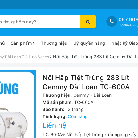
097 906
Hotline 24
hủ
Sản phẩm
Thương hiệu
Uỷ quyền hãng
Nhật Ký Gia
Nồi Hấp Tiệt Trùng 283 Lít Gemmy Đài
my Đài Loan TC Auto Series
Nồi Hấp Tiệt Trùng 283 Lít
Gemmy Đài Loan TC-600A
Thương hiệu:
Gemmy - Đài Loan
Mã sản phẩm:
TC-600A
Bảo hành:
12 tháng
Tình trạng:
Còn hàng
Liên hệ
TC-600A⭐ Nồi hấp tiệt trùng kiểu ngang sấy