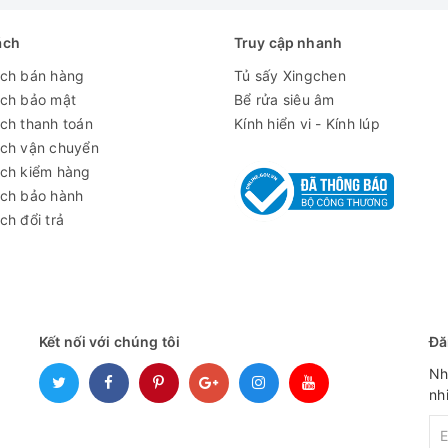
ách
Truy cập nhanh
ách bán hàng
Tủ sấy Xingchen
ách bảo mật
Bể rửa siêu âm
ch thanh toán
Kính hiển vi - Kính lúp
ách vận chuyển
ách kiểm hàng
ách bảo hành
ch đổi trả
Kết nối với chúng tôi
Đă
Nh
nh