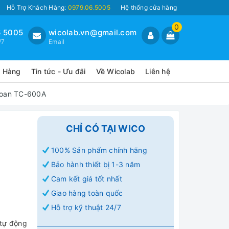
Hỗ Trợ Khách Hàng:
0979.06.5005
Hệ thống cửa hàng
0
 5005
wicolab.vn@gmail.com
/7
Email
o Hàng
Tin tức - Ưu đãi
Về Wicolab
Liên hệ
 Loan TC-600A
CHỈ CÓ TẠI WICO
100% Sản phẩm chính hãng
Bảo hành thiết bị 1-3 năm
Cam kết giá tốt nhất
Giao hàng toàn quốc
Hỗ trợ kỹ thuật 24/7
 tự động