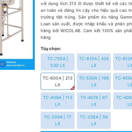
với dung tích 213 lít được thiết kế với các t
an toàn và đáng tin cậy cho hiệu quả cao t
trường tiệt trùng. Sản phẩm do hãng Gemm
Loan sản xuất, được nhập khẩu và phân ph
hãng bởi WICOLAB. Cam kết 100% sản phẩ
hãng
Tùy chọn:
TC-750A |
TC-615A | 424
TC-612A
530 Lít
Lít
Lí
TC-600A | 213
TC-500A | 196
TC-459A
Lít
Lít
Lí
TC-409A | 113
TC-407A | 97
TC-406
Lít
Lít
Lí
TC-339A | 77
TC-336A | 56
Lít
Lít