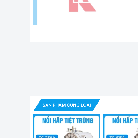
Nồi Hấp Tiệt Trùng
Tính năng nổi bật:
✅ Đáp ứng các tiêu chuẩn ISO 9001:2008, ISO 1
SẢN PHẨM CÙNG LOẠI
✅ Nồi hấp GEMMY được thiết kế với các tính năng 
✅ Thích hợp cho việc tiệt trùng các loại dụng cụ
kim loại, đồ thí nghiệm... trong phòng xét nghiệm 