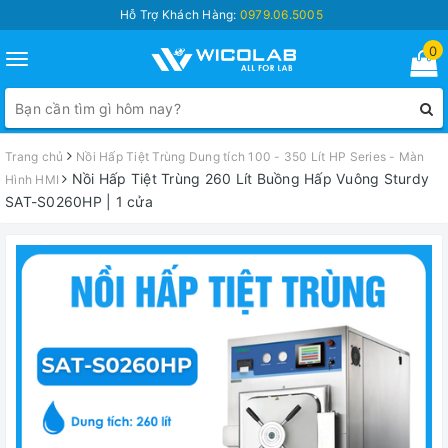
Hỗ Trợ Khách Hàng:
0979.06.5005
0
Toggle
navigation
Trang chủ
Nồi Hấp Tiệt Trùng Dung tích 100 - 350 Lít HP Series - Màn
Nồi Hấp Tiệt Trùng 260 Lít Buồng Hấp Vuông Sturdy
Hình HMI
SAT-S0260HP | 1 cửa