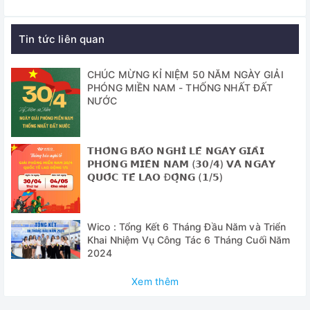
13485:2012, CE certified (tiêu chuẩn an toàn áp suất:
97/23/EC, tiêu chuẩn cho thiết bị y tế: 93/42/EEC), GMP
(Đài Loan)
Tin tức liên quan
✅Tiêu chuẩn thiết kế: tiêu chuẩn ASME VIII
CHÚC MỪNG KỈ NIỆM 50 NĂM NGÀY GIẢI
✅ Nồi hấp tiệt trùng dung tích lớn, buồng hấp nằm ngang,
PHÓNG MIỀN NAM - THỐNG NHẤT ĐẤT
dạng hình lập phương, mặt cắt vuông tối ưu không gian tiệt
NƯỚC
trùng.
✅ Bộ điều khiển PLC màn hình HMI, tính năng tạo chân
𝗧𝗛𝗢̂𝗡𝗚 𝗕𝗔́𝗢 𝗡𝗚𝗛𝗜̉ 𝗟𝗘̂̃ 𝗡𝗚𝗔̀𝗬 𝗚𝗜𝗔̉𝗜
không trước quá trình tiệt trùng và sấy khô bằng chân
𝗣𝗛𝗢́𝗡𝗚 𝗠𝗜𝗘̂̀𝗡 𝗡𝗔𝗠 (𝟯𝟬/𝟰) 𝗩𝗔̀ 𝗡𝗚𝗔̀𝗬
không sau quá trình tiệt trùng
𝗤𝗨𝗢̂́𝗖 𝗧𝗘̂́ 𝗟𝗔𝗢 Đ𝗢̣̂𝗡𝗚 (𝟭/𝟱)
✅
Được thiết kế chuyên dụng trong bệnh viện, trung tâm y
khoa, các phòng thí nghiệm, trong ngành công nghệ sinh
Wico : Tổng Kết 6 Tháng Đầu Năm và Triển
học, công nghệ thực phẩm, điện tử…
Khai Nhiệm Vụ Công Tác 6 Tháng Cuối Năm
2024
Thông số điều khiển
Xem thêm
-
sử dụng hệ thống điều khiển: PLC control system cùng
với bộ hiền thị nhiệt độ điện tử và hút chân không.