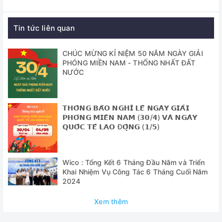
13485:2012, CE certified (tiêu chuẩn an toàn áp suất:
97/23/EC, tiêu chuẩn cho thiết bị y tế: 93/42/EEC), GMP
(Đài Loan)
Tin tức liên quan
✅Tiêu chuẩn thiết kế: tiêu chuẩn ASME VIII
CHÚC MỪNG KỈ NIỆM 50 NĂM NGÀY GIẢI
✅ Nồi hấp tiệt trùng dung tích lớn, buồng hấp nằm ngang,
PHÓNG MIỀN NAM - THỐNG NHẤT ĐẤT
dạng hình lập phương, mặt cắt vuông tối ưu không gian tiệt
NƯỚC
trùng.
✅ Bộ điều khiển PLC màn hình HMI, tính năng tạo chân
𝗧𝗛𝗢̂𝗡𝗚 𝗕𝗔́𝗢 𝗡𝗚𝗛𝗜̉ 𝗟𝗘̂̃ 𝗡𝗚𝗔̀𝗬 𝗚𝗜𝗔̉𝗜
không trước quá trình tiệt trùng và sấy khô bằng chân
𝗣𝗛𝗢́𝗡𝗚 𝗠𝗜𝗘̂̀𝗡 𝗡𝗔𝗠 (𝟯𝟬/𝟰) 𝗩𝗔̀ 𝗡𝗚𝗔̀𝗬
không sau quá trình tiệt trùng
𝗤𝗨𝗢̂́𝗖 𝗧𝗘̂́ 𝗟𝗔𝗢 Đ𝗢̣̂𝗡𝗚 (𝟭/𝟱)
✅
Được thiết kế chuyên dụng trong bệnh viện, trung tâm y
khoa, các phòng thí nghiệm, trong ngành công nghệ sinh
Wico : Tổng Kết 6 Tháng Đầu Năm và Triển
học, công nghệ thực phẩm, điện tử…
Khai Nhiệm Vụ Công Tác 6 Tháng Cuối Năm
2024
Thông số điều khiển
Xem thêm
-
sử dụng hệ thống điều khiển: PLC control system cùng
với bộ hiền thị nhiệt độ điện tử và hút chân không.