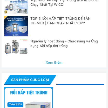
nước, dễ dàng quan sát mức nước và cấp nước vào buồng
Chạy Nhất Tại WICO
đun.
TOP 5 NỒI HẤP TIỆT TRÙNG ĐỂ BÀN
✅ Hệ thống hơi xả được đi qua bồn chứa nước để làm mát
JIBIMED | BÁN CHẠY NHẤT 2022
trước khi thoát ra ngoài môi trường. Hạn chế tối đa luồng
khí nóng thoát ra không khí.
✅ Nồi chạy tự động hoàn toàn, cài đặt các thông số nhiệt
Nguyên lý hoạt động - Chức năng và Ứng
độ, thời gian bằng núm vặn dễ thao tác
dụng Nồi hấp tiệt trùng
✅ Hệ thống khoá cửa an toàn, bảo vệ khoá cửa khi áp suất
dương.
Xem thêm
✅ Cảnh báo mức nước thấp: bảo vệ nồi hấp cũng như
thanh gia nhiệt khi thiếu nước.
SẢN PHẨM CÙNG LOẠI
✅ Toàn bộ được cấu tạo từ thép không gỉ
✅ Đồng hồ hiển áp suất cùng hệ thống van an toàn khi quá
áp.