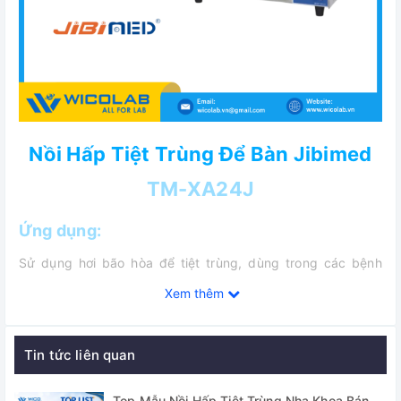
Nồi Hấp Tiệt Trùng Để Bàn Jibimed
TM-XA24J
Ứng dụng:
Sử dụng hơi bão hòa để tiệt trùng, dùng trong các bệnh
viện, trung tâm chăm sóc sức khỏe cộng đồng, trạm y tế,
Xem thêm
phòng khám, nhà máy, nghiên cứu… để tiệt trùng các dụng
cụ, thiết bị y tế, quần áo phẫu thuật, dung dịch..
Tin tức liên quan
Tính năng nổi bật:
✅ Nồi hấp tiệt trùng kiểu để bàn có hệ thống bể chứa
Top Mẫu Nồi Hấp Tiệt Trùng Nha Khoa Bán