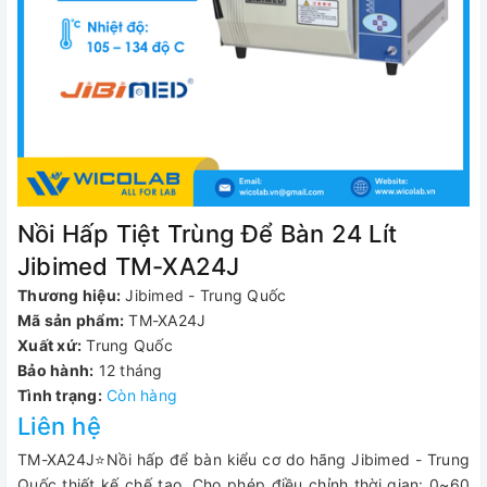
Nồi Hấp Tiệt Trùng Để Bàn 24 Lít
Jibimed TM-XA24J
Thương hiệu:
Jibimed - Trung Quốc
Mã sản phẩm:
TM-XA24J
Xuất xứ:
Trung Quốc
Bảo hành:
12 tháng
Tình trạng:
Còn hàng
Liên hệ
TM-XA24J⭐Nồi hấp để bàn kiểu cơ do hãng Jibimed - Trung
Quốc thiết kế chế tạo
.
Cho phép điều chỉnh thời gian: 0~60