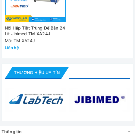
Kích thước tổng
580x48
thể (mm)
Kích thước vận
Nồi Hấp Tiệt Trùng Để Bàn 24
800x58
Lít Jibimed TM-XA24J
chuyển（mm）
Mã: TM-XA24J
Khối lượng
Liên hệ
50/4
G.W/N.W
Đánh giá
THƯƠNG HIỆU UY TÍN
Thông tin