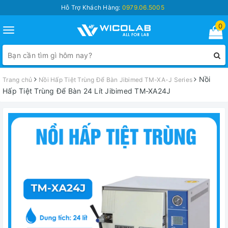
Hỗ Trợ Khách Hàng:
0979.06.5005
0
Toggle
navigation
Nồi
Trang chủ
Nồi Hấp Tiệt Trùng Để Bàn Jibimed TM-XA-J Series
Hấp Tiệt Trùng Để Bàn 24 Lít Jibimed TM-XA24J