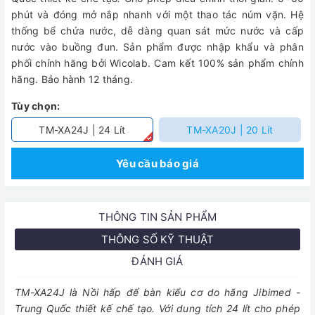
phút và đóng mở nắp nhanh với một thao tác núm vặn. Hệ
thống bể chứa nước, dễ dàng quan sát mức nước và cấp
nước vào buồng đun. Sản phẩm được nhập khẩu và phân
phối chính hãng bởi Wicolab. Cam kết 100% sản phẩm chính
hãng. Bảo hành 12 tháng.
Tùy chọn:
TM-XA24J | 24 Lít
TM-XA20J | 20 Lít
Yêu cầu báo giá
THÔNG TIN SẢN PHẨM
THÔNG SỐ KỸ THUẬT
ĐÁNH GIÁ
TM-XA24J là Nồi hấp để bàn kiểu cơ do hãng Jibimed -
Trung Quốc thiết kế chế tạo. Với dung tích 24 lít cho phép