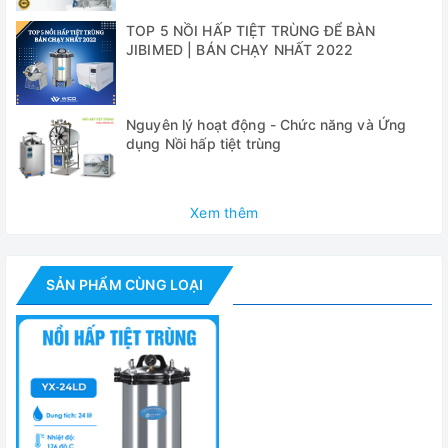
viện, trung tâm chăm sóc sức khỏe cộng đồng, trạm y tế,
TOP 5 NỒI HẤP TIỆT TRÙNG ĐỂ BÀN
phòng khám, nhà máy, nghiên cứu… để tiệt trùng các dụng
JIBIMED | BÁN CHẠY NHẤT 2022
cụ, thiết bị y tế, quần áo phẫu thuật, dung dịch..
Tính năng nổi bật:
Nguyên lý hoạt động - Chức năng và Ứng
dụng Nồi hấp tiệt trùng
✅ Toàn bộ được cấu tạo từ thép không gỉ
✅ Đồng hồ đo áp suất
Xem thêm
✅ Gia nhiệt bằng điện
✅ Có van xả nước- vệ sinh nồi hấp dễ dàng
SẢN PHẨM CÙNG LOẠI
Thông số kỹ thuật
MODEL
YX-1
18 lí
Buồng hấp
φ280×2