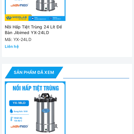
Áp suất làm việc
0.14-0.
Nhiệt độ tối đa
126
Nồi Hấp Tiệt Trùng 24 Lít Để
Áp suất tối đa
0.165
Bàn Jibimed YX-24LD
Mã: YX-24LD
Sai số nhiệt độ
≤±
Liên hệ
Nguồn điện
AC220V 5
Kích thước vận
410×41
chuyển（mm）
SẢN PHẨM ĐÃ XEM
Khối lượng
18/1
G.W/N.W
Đánh giá