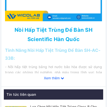
Nồi Hấp Tiệt Trùng Để Bàn SH
Scientific Hàn Quốc
Tính Năng Nồi Hấp Tiệt Trùng Để Bàn SH-AC-
33B:
- Nồi hấp tiệt trùng bằng hơi nước bão hòa được sử dụng
trong các phòng thí nghiệm, nhà máy trong lĩnh vực hóa
học và các quá trình xử lý mẫu khác, yêu cầu áp suất và
Xem thêm
nhiệt độ cao như: vi sinh, dược phẩm, thú y, nấm men, nha
khoa…
Tin tức liên quan
- Nồi hấp SH-AC-33B dòng Class B kiểu để bàn hấp chân
không hoàn toàn tự động với các chương trình cài đặt sẵn.
Lựa Chọn Nồi Hấp Tiệt Trùng Class B Cho