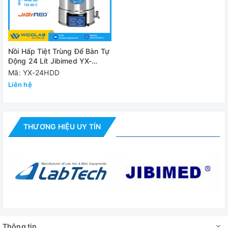
Sai số nhiệt độ
≤±
Nguồn điện
AC220V 5
Nồi Hấp Tiệt Trùng Để Bàn Tự
Kích thước vận
440×42
Động 24 Lít Jibimed YX-
chuyển（mm）
24HDD
Mã: YX-24HDD
Liên hệ
Khối lượng
15/1
G.W/N.W
THƯƠNG HIỆU UY TÍN
Đánh giá
Thông tin