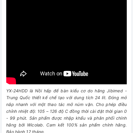
YX-24HDD là Nồi hấp để bàn kiểu cơ do hãng Jibimed -
Trung Quốc thiết kế chế tạo với dung tích 24 lít. Đóng mở
nắp nhanh với một thao tác mở núm vặn. Cho phép điều
chỉnh nhiệt độ: 105 – 126 độ C đồng thời cài đặt thời gian 0
- 99 phút. Sản phẩm được nhập khẩu và phân phối chính
hãng bởi Wicolab. Cam kết 100% sản phẩm chính hãng.
Bảo hành 12 tháng.