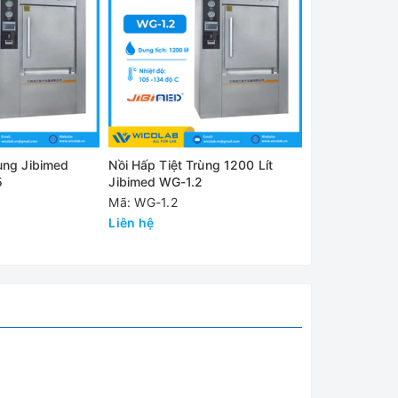
t kế và
ỹ thuật
rùng Jibimed
Nồi Hấp Tiệt Trùng 1200 Lít
Nồi Hấp Tiệt T
5
Jibimed WG-1.2
Jibimed WG-0
Mã: WG-1.2
Mã: WG-0.8
Liên hệ
Liên hệ
ông số,
 không