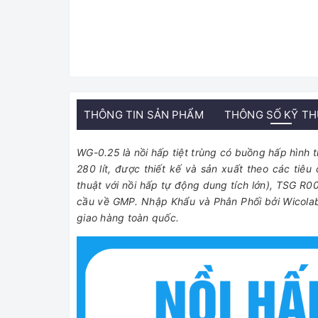
THÔNG TIN SẢN PHẨM
THÔNG SỐ KỸ T
WG-0.25 là nồi hấp tiệt trùng có buồng hấp hình t
280 lít, được thiết kế và sản xuất theo các ti
thuật với nồi hấp tự động dung tích lớn), TSG R0
cầu về GMP.
Nhập Khẩu và Phân Phối bởi Wicolab
giao hàng toàn quốc.