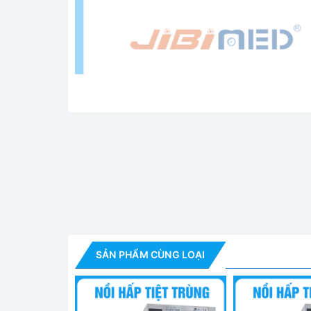
Nồi Hấp Tiệt Trùn
Ứng dụng:
SẢN PHẨM CÙNG LOẠI
Tiệt trùng các dụng cụ, thiết bị y tế, quần áo phẫ
trung tâm chăm sóc sức khỏe cộng đồng, trạm y 