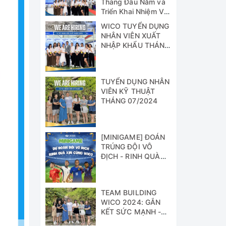
Tháng Đầu Năm và
Triển Khai Nhiệm Vụ
Công Tác 6 Tháng
WICO TUYỂN DỤNG
Cuối Năm 2024
NHÂN VIÊN XUẤT
NHẬP KHẨU THÁNG
07/2024
TUYỂN DỤNG NHÂN
VIÊN KỸ THUẬT
THÁNG 07/2024
[MINIGAME] ĐOÁN
TRÚNG ĐỘI VÔ
ĐỊCH - RINH QUÀ
XỊN CÙNG WICO!!!
TEAM BUILDING
WICO 2024: GẮN
KẾT SỨC MẠNH -
VỮNG BƯỚC