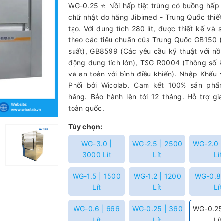
WG-0.25 ⭐ Nồi hấp tiệt trùng có buồng hấp 
chữ nhật do hãng Jibimed - Trung Quốc thiế
tạo. Với dung tích 280 lít, được thiết kế và 
theo các tiêu chuẩn của Trung Quốc GB150 
suất), GB8599 (Các yêu cầu kỹ thuật với nồ
động dung tích lớn), TSG R0004 (Thông số 
và an toàn với bình điều khiển). Nhập Khẩu
Phối bởi Wicolab. Cam kết 100% sản phẩ
hãng. Bảo hành lên tới 12 tháng. Hỗ trợ g
toàn quốc.
Tùy chọn:
WG-3.0 |
WG-2.5 | 2500
WG-2.0 
3000 Lít
Lít
Lí
WG-1.5 | 1500
WG-1.2 | 1200
WG-0.8
Lít
Lít
Lí
WG-0.6 | 666
WG-0.25 | 360
WG-0.25
Lít
Lít
Lí