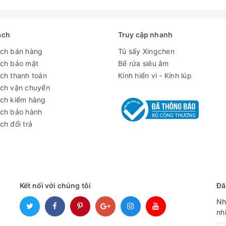
ách
Truy cập nhanh
ách bán hàng
Tủ sấy Xingchen
ách bảo mật
Bể rửa siêu âm
ch thanh toán
Kính hiển vi - Kính lúp
ách vận chuyển
ách kiểm hàng
ách bảo hành
ch đổi trả
Kết nối với chúng tôi
Đă
Nh
nh