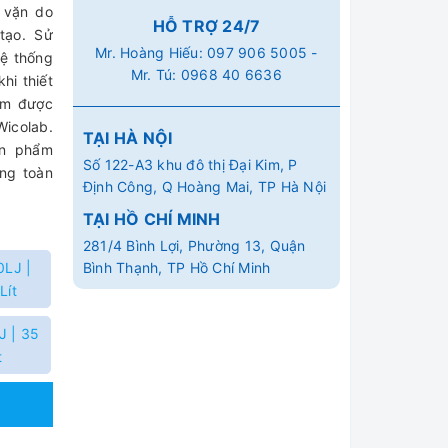
 vặn do
HỖ TRỢ 24/7
tạo. Sử
Mr. Hoàng Hiếu:
097 906 5005
-
hệ thống
Mr. Tú:
0968 40 6636
hi thiết
ẩm được
icolab.
TẠI HÀ NỘI
ản phẩm
Số 122-A3 khu đô thị Đại Kim, P
ng toàn
Định Công, Q Hoàng Mai, TP Hà Nội
TẠI HỒ CHÍ MINH
281/4 Bình Lợi, Phường 13, Quận
0LJ |
Bình Thạnh, TP Hồ Chí Minh
Lít
J | 35
t