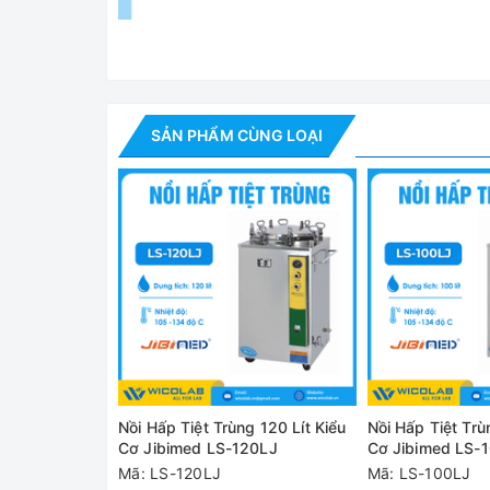
SẢN PHẨM CÙNG LOẠI
Nồi Hấp Tiệt T
Ứng dụng:
Sử dụng hơi bão hòa để tiệt trùng, dùng trong c
khám, nhà máy, viện nghiên cứu… để tiệt trùng cá
cấy ...
Tính năng nổi bật:
Nồi Hấp Tiệt Trùng 120 Lít Kiểu
Nồi Hấp Tiệt Trù
✅ Bộ điều khiển áp suất – nhiệt độ hoàn toàn tự đ
Cơ Jibimed LS-120LJ
Cơ Jibimed LS-
Mã: LS-120LJ
Mã: LS-100LJ
✅ Đồng hồ hiển thị áp lực và nhiệt độ.