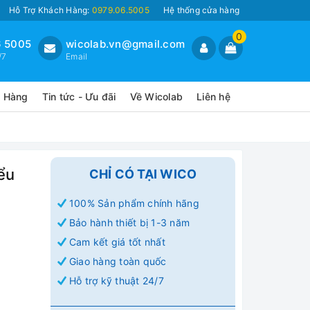
Hỗ Trợ Khách Hàng:
0979.06.5005
Hệ thống cửa hàng
0
 5005
wicolab.vn@gmail.com
/7
Email
o Hàng
Tin tức - Ưu đãi
Về Wicolab
Liên hệ
ểu
CHỈ CÓ TẠI WICO
100% Sản phẩm chính hãng
Bảo hành thiết bị 1-3 năm
Cam kết giá tốt nhất
Giao hàng toàn quốc
Hỗ trợ kỹ thuật 24/7