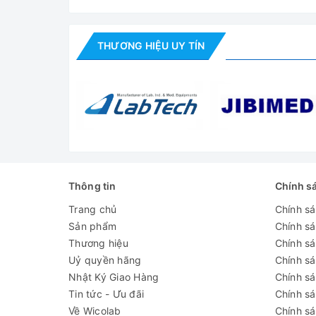
Nhiệt độ tối đa
Áp suất tối đa
THƯƠNG HIỆU UY TÍN
Độ chính xác nhiệt độ
Dải thời gian cài đặt
Nhiệt độ cài đặt
Nguồn điện
Kích thước tổng thể
Thông tin
Chính s
WxDxH (mm）
Trang chủ
Chính s
Kích thước vận
Sản phẩm
Chính s
chuyển WxDxH（mm）
Thương hiệu
Chính sá
Uỷ quyền hãng
Chính s
G.W/N.W
Nhật Ký Giao Hàng
Chính s
Tin tức - Ưu đãi
Chính s
Về Wicolab
Chính sá