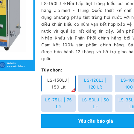
LS-150LJ ⭐Nồi hấp tiệt trùng kiểu cơ núm
hãng Jibimed - Trung Quốc thiết kế chế 
dụng phương pháp tiệt trùng hơi nước với 
điều khiển kiểu cơ núm vặn kết hợp bảo vệ k
nước và quá áp, rất đáng tin cậy. Sản ph
Nhập Khẩu và Phân Phối chính hãng bởi W
Cam kết 100% sản phẩm chính hãng. S
được bảo hành 12 tháng và hỗ trợ giao hà
quốc.
Tùy chọn:
LS-150LJ |
LS-120LJ |
LS-10
150 Lít
120 Lít
100 
LS-75LJ | 75
LS-50LJ | 50
LS-35L
Lít
Lít
Lí
Yêu cầu báo giá