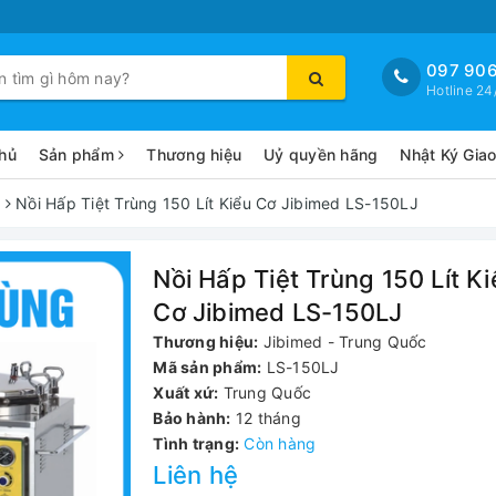
097 906
Hotline 24
hủ
Sản phẩm
Thương hiệu
Uỷ quyền hãng
Nhật Ký Gia
Nồi Hấp Tiệt Trùng 150 Lít Kiểu Cơ Jibimed LS-150LJ
J
Nồi Hấp Tiệt Trùng 150 Lít Ki
Cơ Jibimed LS-150LJ
Thương hiệu:
Jibimed - Trung Quốc
Mã sản phẩm:
LS-150LJ
Xuất xứ:
Trung Quốc
Bảo hành:
12 tháng
Tình trạng:
Còn hàng
Liên hệ