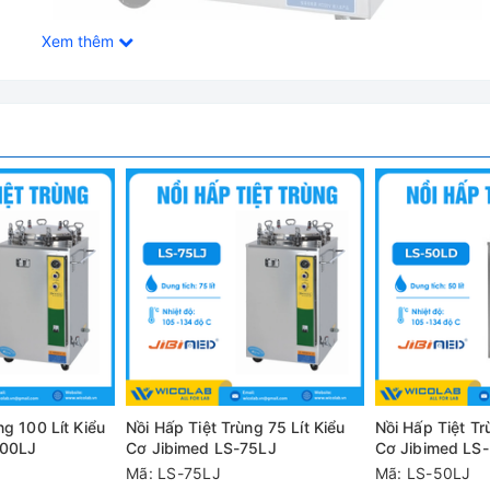
Xem thêm
rùng Kiểu Cơ Jibimed LS-150LJ
ác bệnh viện, trung tâm chăm sóc sức khỏe cộng đồng, trạm y tế
c dụng cụ, thiết bị y tế, quần áo phẫu thuật, dung dịch, môi trườ
ng 100 Lít Kiểu
Nồi Hấp Tiệt Trùng 75 Lít Kiểu
Nồi Hấp Tiệt Tr
ộng, với van an toàn, van xả
100LJ
Cơ Jibimed LS-75LJ
Cơ Jibimed LS
Mã: LS-75LJ
Mã: LS-50LJ