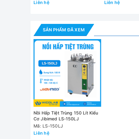
Liên hệ
Liên hệ
✅ Sau khi hấp xong sẽ có âm thanh báo và nồi sẽ
✅ Làm hoàn toàn bằng thép không gỉ
SẢN PHẨM ĐÃ XEM
✅ Đèn báo hiệu trạng thái làm việc
✅ Chức năng bảo vệ tự động khi vượt quá nhiệt đ
✅ Bảo vệ an toàn khi thiếu nước
✅ Thao tác đơn giản, an toàn.
Thông số kỹ thuật
MODEL
Nồi Hấp Tiệt Trùng 150 Lít Kiểu
Buồng hấp
Cơ Jibimed LS-150LJ
Mã: LS-150LJ
Liên hệ
Áp suất làm việc