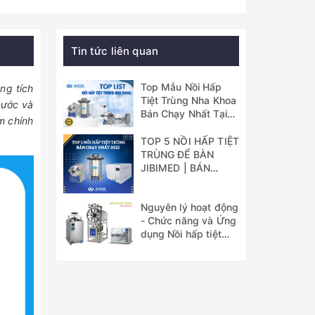
Tin tức liên quan
Top Mẫu Nồi Hấp
ng tích
Tiệt Trùng Nha Khoa
nước và
Bán Chạy Nhất Tại
m chính
WICO
TOP 5 NỒI HẤP TIỆT
TRÙNG ĐỂ BÀN
JIBIMED | BÁN
CHẠY NHẤT 2022
Nguyên lý hoạt động
- Chức năng và Ứng
dụng Nồi hấp tiệt
trùng