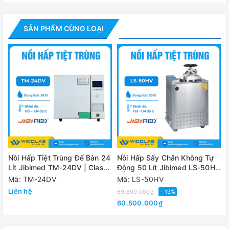
và tuổi thọ cao
✅Hệ thống điều khiển tiệt trùng: PLC, màn hình cảm ứng
SẢN PHẨM CÙNG LOẠI
Siemens, dễ dàng lựa chọn các chương trình, cài đặt thông
số, điều khiển, vận hành, xử lý báo cáo, tính năng an toàn
✅Có trang bị bơm chân không, cho điều kiện tiệt trùng tốt
nhất và tính năng sấy khô tuyệt đối trong điều kiện chân
không
Thông số kỹ thuật
Model
WG-2
Nồi Hấp Tiệt Trùng Để Bàn 24
Nồi Hấp Sấy Chân Không Tự
Buồng hấp
2000 
Lít Jibimed TM-24DV | Class
Động 50 Lít Jibimed LS-50HV
B
| Kiểu Đứng
Kích thước
Mã: TM-24DV
Mã: LS-50HV
1600 x 900
buồng hấp
Liên hệ
69.800.000₫
- 13%
5
60.500.000₫
Kích thước
1950 x 1750
ngoài