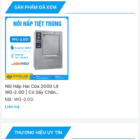
SẢN PHẨM ĐÃ XEM
Công suất hơi
65k
tiêu thụ
Áp suất thiết kế
0.245
Nhiệt độ làm
105 – 13
việc
Áp suất khí nén
0.3- 0.
Công suất nước
65k
tiêu thụ
Nồi Hấp Hai Cửa 2000 Lít
Nguồn điện
4K
WG-2.0D | Có Sấy Chân
Không
Mã: WG-2.0D
Trọng lượng
2500
Liên hệ
máy
THƯƠNG HIỆU UY TÍN
Đánh giá