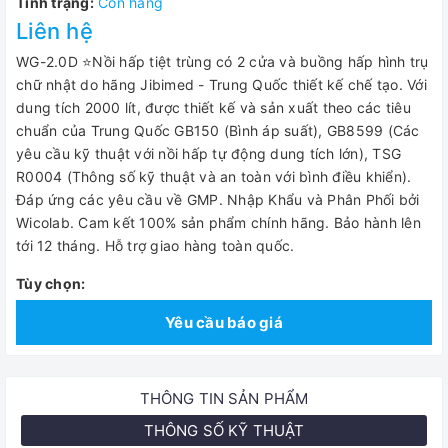
Tình trạng:
Còn hàng
Liên hệ
WG-2.0D ⭐Nồi hấp tiệt trùng có 2 cửa và buồng hấp hình trụ
chữ nhật do hãng Jibimed - Trung Quốc thiết kế chế tạo. Với
dung tích 2000 lít, được thiết kế và sản xuất theo các tiêu
chuẩn của Trung Quốc GB150 (Bình áp suất), GB8599 (Các
yêu cầu kỹ thuật với nồi hấp tự động dung tích lớn), TSG
R0004 (Thông số kỹ thuật và an toàn với bình điều khiển).
Đáp ứng các yêu cầu về GMP. Nhập Khẩu và Phân Phối bởi
Wicolab. Cam kết 100% sản phẩm chính hãng. Bảo hành lên
tới 12 tháng. Hỗ trợ giao hàng toàn quốc.
Tùy chọn:
Yêu cầu báo giá
THÔNG TIN SẢN PHẨM
THÔNG SỐ KỸ THUẬT