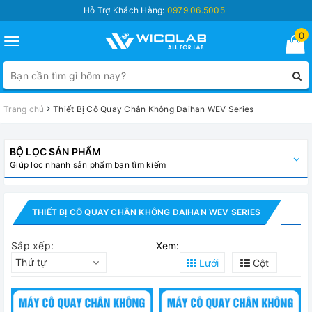
Hỗ Trợ Khách Hàng:
0979.06.5005
0
Toggle
navigation
Trang chủ
Thiết Bị Cô Quay Chân Không Daihan WEV Series
BỘ LỌC SẢN PHẨM
Giúp lọc nhanh sản phẩm bạn tìm kiếm
THIẾT BỊ CÔ QUAY CHÂN KHÔNG DAIHAN WEV SERIES
Sắp xếp:
Xem:
Thứ tự
Lưới
Cột