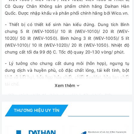
Cô Quay Chân Không sản phẩm chính hãng Daihan Hàn
Quốc. Được nhập khẩu và phân phối chính hãng bởi Wico.vn.
- Thiết bị có thiết kế sinh hàn kiểu đứng. Dung tích Bình
chưng 5 lít (WEV-1005)/ 10 lít (WEV-1010)/ 20 lít (WEV-
1020)/ 50 lít (WEV-1050). Bình hứng 3 lít (WEV-1005)/ 5 lít
(WEV-1010)/ 10 lít (WEV-1020)/ 20 lít (WEV-1050). Nhiệt độ
chưng cất tối đa 99 độ C. Tốc độ quay 20-130 vòng/ phút.
- Lý tưởng cho chưng cất dung môi (hỗn hợp), ngưng tụ
dung dịch và huyền phù, cô đặc chất lỏng, tái kết tinh, bột
khô và kết hạt, hóa hợp hóa chất, chiết Soxhlet, hòa tan chất
tái chế.
Xem thêm
- Điều chỉnh nhiệt độ chính xác với bộ điều khiển PID.
- Hiển thị tốc độ bằng số, nhiệt độ bằng số. Hiển thị trên bề
THƯƠNG HIỆU UY TÍN
mặt bể nước
- 2 đầu bình ngưng bịt kín với PTFE và Fluorous để đảm bảo
độ chân không cao.