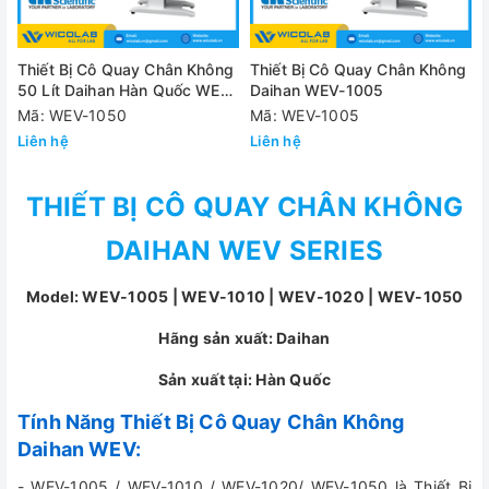
Thiết Bị Cô Quay Chân Không
Thiết Bị Cô Quay Chân Không
50 Lít Daihan Hàn Quốc WEV-
Daihan WEV-1005
1050
Mã: WEV-1050
Mã: WEV-1005
Liên hệ
Liên hệ
THIẾT BỊ CÔ QUAY CHÂN KHÔNG
DAIHAN WEV SERIES
Model: WEV-1005 | WEV-1010 | WEV-1020 | WEV-1050
Hãng sản xuất: Daihan
Sản xuất tại: Hàn Quốc
Tính Năng Thiết Bị Cô Quay Chân Không
Daihan WEV:
- WEV-1005 / WEV-1010 / WEV-1020/ WEV-1050 là Thiết Bị