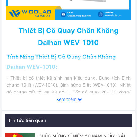
Thiết Bị Cô Quay Chân Không
Daihan WEV-1010
Tính Năng Thiết Bị Cô Quay Chân Không
Daihan WEV-1010:
- Thiết bị có thiết kế sinh hàn kiểu đứng. Dung tích Bình
chưng 10 lít (WEV-1010). Bình hứng 5 lít (WEV-1010). Nhiệt
độ chưng cất tối đa 99 độ C. Tốc độ quay 20-130 vòng/
phút.
Xem thêm
- Lý tưởng cho chưng cất dung môi (hỗn hợp), ngưng tụ
dung dịch và huyền phù, cô đặc chất lỏng, tái kết tinh, bột
Tin tức liên quan
khô và kết hạt, hóa hợp hóa chất, chiết Soxhlet, hòa tan
chất tái chế.
CHÚC MỪNG KỈ NIỆM 50 NĂM NGÀY GIẢI