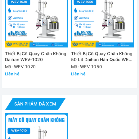
Thông số kỹ thuật
Model
WEV-1
Dung tích bình
10 Lít, vành mở Ø95mm
quay
Dung tích bình
Thiết Bị Cô Quay Chân Không
Thiết Bị Cô Quay Chân Không
5 Lít
tiếp nhận
Daihan WEV-1020
50 Lít Daihan Hàn Quốc WEV-
1050
Mã: WEV-1020
Mã: WEV-1050
Loại đứng, Làm mát chính và phụ; hiệu su
Liên hệ
Liên hệ
Bình ngưng tụ
lạnh
Dải nhiệt độ
Nhiệt độ môi trường 5 ~ 99 độ C
Tốc độ quay
10 ~ 130 vòng/ phút
SẢN PHẨM ĐÃ XEM
Nước: 3,2 Lít/h,
Khả năng cô
Alcohol: 6,5 Lít/h
Bình ngưng chính: 4500cm2