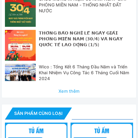
+ Dòng rò và bộ bảo vệ quá áp
PHÓNG MIỀN NAM - THỐNG NHẤT ĐẤT
NƯỚC
Thông số kỹ thuật
𝗧𝗛𝗢̂𝗡𝗚 𝗕𝗔́𝗢 𝗡𝗚𝗛𝗜̉ 𝗟𝗘̂̃ 𝗡𝗚𝗔̀𝗬 𝗚𝗜𝗔̉𝗜
Model
BJPX-H88BK (D/G)
𝗣𝗛𝗢́𝗡𝗚 𝗠𝗜𝗘̂̀𝗡 𝗡𝗔𝗠 (𝟯𝟬/𝟰) 𝗩𝗔̀ 𝗡𝗚𝗔̀𝗬
𝗤𝗨𝗢̂́𝗖 𝗧𝗘̂́ 𝗟𝗔𝗢 Đ𝗢̣̂𝗡𝗚 (𝟭/𝟱)
Dung tích
88 lít
Hệ thống điều
RT100
khiển nhiệt độ
Wico : Tổng Kết 6 Tháng Đầu Năm và Triển
Khai Nhiệm Vụ Công Tác 6 Tháng Cuối Năm
Dải nhiệt độ
RT + 5 ~ 65 độ C
2024
Độ chính xác
± 1 độ C (ở 37 độ C)
Xem thêm
nhiệt độ
Độ đồng nhất
± 2 độ C (ở 37 độ C)
nhiệt độ
SẢN PHẨM CÙNG LOẠI
Nhiệt độ môi
5 ~ 30 độ C, khuyến cáo 25 độ C ± 2 độ 
trường