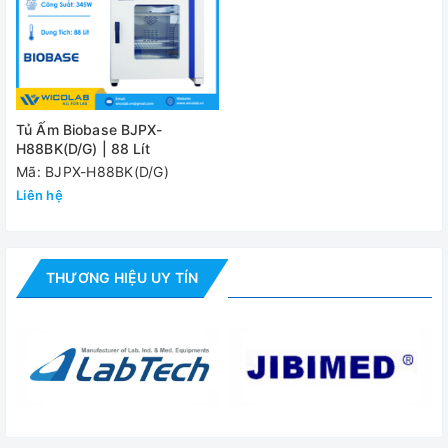
Tủ Ấm Biobase BJPX-
H88BK(D/G) | 88 Lít
Mã: BJPX-H88BK(D/G)
Liên hệ
THƯƠNG HIỆU UY TÍN