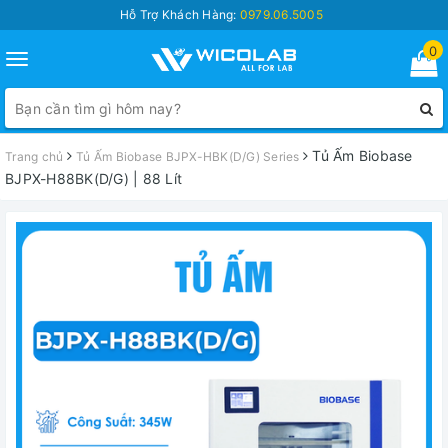
Hỗ Trợ Khách Hàng:
0979.06.5005
0
Toggle
navigation
Tủ Ấm Biobase
Trang chủ
Tủ Ấm Biobase BJPX-HBK(D/G) Series
BJPX-H88BK(D/G) | 88 Lít