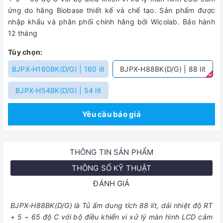
ứng do hãng Biobase thiết kế và chế tạo. Sản phẩm được
nhập khẩu và phân phối chính hãng bởi Wicolab. Bảo hành
12 tháng
Tùy chọn:
BJPX-H160BK(D/G) | 160 lít
BJPX-H88BK(D/G) | 88 lít
BJPX-H54BK(D/G) | 54 lít
Yêu cầu báo giá
THÔNG TIN SẢN PHẨM
THÔNG SỐ KỸ THUẬT
ĐÁNH GIÁ
BJPX-H88BK(D/G) là Tủ ấm dung tích 88 lít, dải nhiệt độ RT
+ 5 ~ 65 độ C với bộ điều khiển vi xử lý màn hình LCD cảm