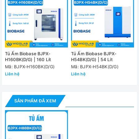
Dải thời gian
0 ~ 999 giờ
Số kệ
2 cái, có thể điều chỉnh
Công suất
345W
Nguồn điện
AC220V ± 10%, 50 / 60Hz
Kích thước bên
Tủ Ấm Biobase BJPX-
Tủ Ấm Biobase BJPX-
500 x 350 x 500mm
H160BK(D/G) | 160 Lít
H54BK(D/G) | 54 Lít
trong (WxDxH)
Mã: BJPX-H160BK(D/G)
Mã: BJPX-H54BK(D/G)
Kích thước bên
Loại D: 650 x 532 x 793mm
Liên hệ
Liên hệ
ngoài (WxDxH)
Loại G: 630 x 530 x 695mm
Loại D: 80 kg
Khối lượng
Loại G: 76 kg
SẢN PHẨM ĐÃ XEM
Đánh giá