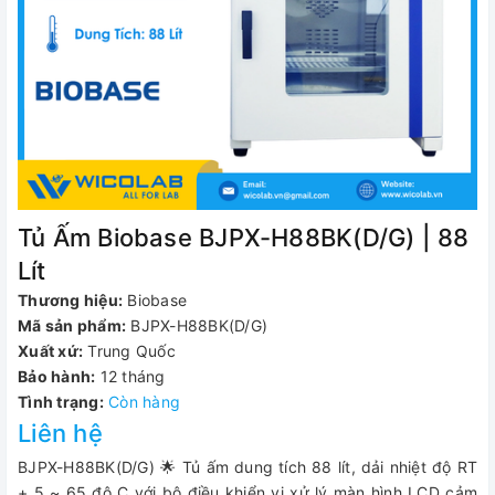
Tủ Ấm Biobase BJPX-H88BK(D/G) | 88
Lít
Thương hiệu:
Biobase
Mã sản phẩm:
BJPX-H88BK(D/G)
Xuất xứ:
Trung Quốc
Bảo hành:
12 tháng
Tình trạng:
Còn hàng
Liên hệ
BJPX-H88BK(D/G) 🌟 Tủ ấm dung tích 88 lít, dải nhiệt độ RT
+ 5 ~ 65 độ C với bộ điều khiển vi xử lý màn hình LCD cảm