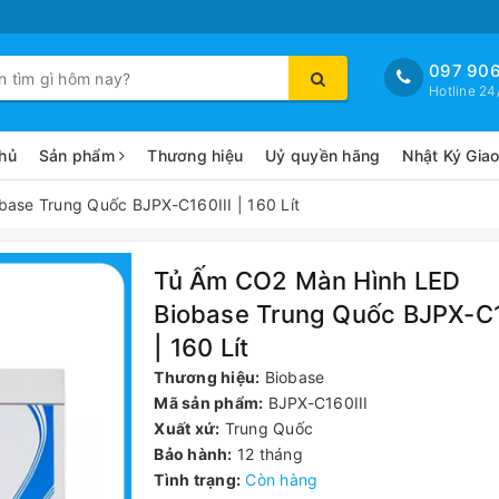
097 906
Hotline 24
hủ
Sản phẩm
Thương hiệu
Uỷ quyền hãng
Nhật Ký Gia
ase Trung Quốc BJPX-C160III | 160 Lít
Tủ Ấm CO2 Màn Hình LED
Biobase Trung Quốc BJPX-C1
| 160 Lít
Thương hiệu:
Biobase
Mã sản phẩm:
BJPX-C160III
Xuất xứ:
Trung Quốc
Bảo hành:
12 tháng
Tình trạng:
Còn hàng