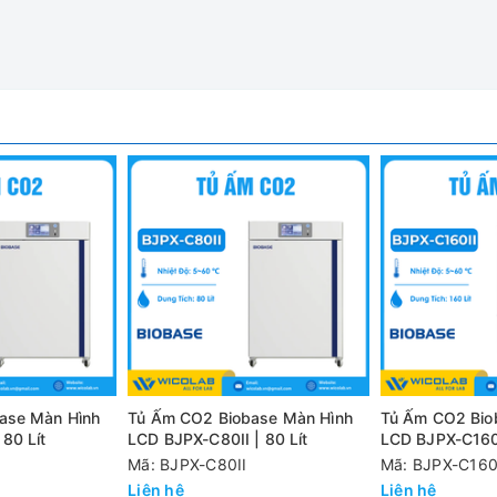
ia nhiệt
khiển máy vi xử lý, đèn LED hiển thị nhiệt độ, nồng độ CO2, th
thời gian
xác CO2 tập trung
ảo độ ẩm cao
àng vệ sinh.
CO2 ổn định hơn và tiêu thụ ít khí CO2 hơn.
.
ase Màn Hình
Tủ Ấm CO2 Biobase Màn Hình
Tủ Ấm CO2 Bio
80 Lít
LCD BJPX-C80II | 80 Lít
LCD BJPX-C160I
Mã: BJPX-C80II
Mã: BJPX-C160
Liên hệ
Liên hệ