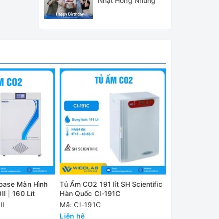
Nhật Hồng Nhung
ời gian
base Màn Hình
Tủ Ấm CO2 191 lít SH Scientific
Tủ Ấm CO2 Bi
I | 160 Lít
Hàn Quốc CI-191C
LCD BJPX-C50I
II
Mã: CI-191C
Mã: BJPX-C50
Liên hệ
Liên hệ