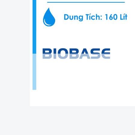
Tủ Ấm CO2 Biobase Tr