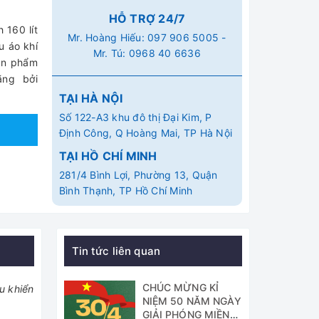
HỖ TRỢ 24/7
 160 lít
Mr. Hoàng Hiếu:
097 906 5005
-
u áo khí
Mr. Tú:
0968 40 6636
Sản phẩm
ãng bởi
TẠI HÀ NỘI
Số 122-A3 khu đô thị Đại Kim, P
Định Công, Q Hoàng Mai, TP Hà Nội
TẠI HỒ CHÍ MINH
281/4 Bình Lợi, Phường 13, Quận
Bình Thạnh, TP Hồ Chí Minh
Tin tức liên quan
CHÚC MỪNG KỈ
u khiển
NIỆM 50 NĂM NGÀY
GIẢI PHÓNG MIỀN