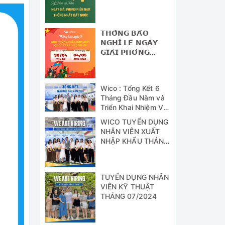
NAM - THỐNG
NHẤT ĐẤT NƯỚC
𝗧𝗛𝗢̂𝗡𝗚 𝗕𝗔́𝗢
𝗡𝗚𝗛𝗜̉ 𝗟𝗘̂̃ 𝗡𝗚𝗔̀𝗬
𝗚𝗜𝗔̉𝗜 𝗣𝗛𝗢́𝗡𝗚
𝗠𝗜𝗘̂̀𝗡 𝗡𝗔𝗠 (𝟯𝟬/𝟰)
𝗩𝗔̀ 𝗡𝗚𝗔̀𝗬 𝗤𝗨𝗢̂́𝗖
𝗧𝗘̂́ 𝗟𝗔𝗢 Đ𝗢̣̂𝗡𝗚
Wico : Tổng Kết 6
(𝟭/𝟱)
Tháng Đầu Năm và
Triển Khai Nhiệm Vụ
Công Tác 6 Tháng
WICO TUYỂN DỤNG
Cuối Năm 2024
NHÂN VIÊN XUẤT
NHẬP KHẨU THÁNG
07/2024
TUYỂN DỤNG NHÂN
VIÊN KỸ THUẬT
THÁNG 07/2024