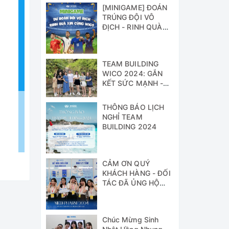
[MINIGAME] ĐOÁN
TRÚNG ĐỘI VÔ
ĐỊCH - RINH QUÀ
XỊN CÙNG WICO!!!
TEAM BUILDING
WICO 2024: GẮN
KẾT SỨC MẠNH -
VỮNG BƯỚC
THÀNH CÔNG
THÔNG BÁO LỊCH
NGHỈ TEAM
BUILDING 2024
CẢM ƠN QUÝ
KHÁCH HÀNG - ĐỐI
TÁC ĐÃ ỦNG HỘ
WICO TẠI TRIỂN
LÃM MEDI-PHARM
2024
Chúc Mừng Sinh