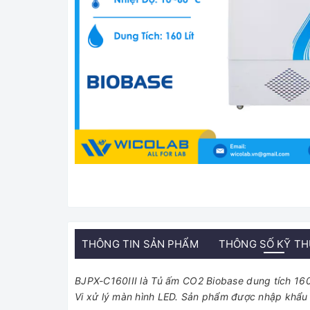
THÔNG TIN SẢN PHẨM
THÔNG SỐ KỸ T
BJPX-C160III là Tủ ấm CO2 Biobase dung tích 160 
Vi xử lý màn hình LED. Sản phẩm được nhập khẩu 