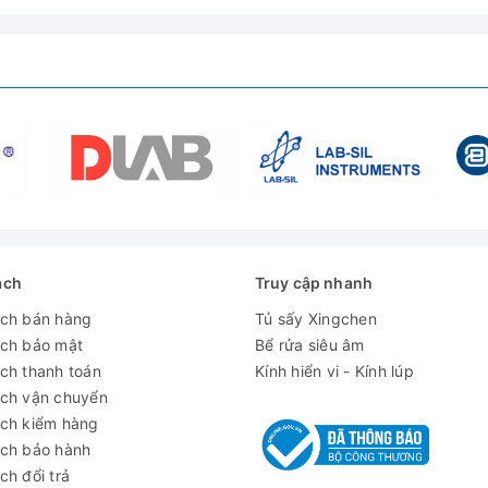
thiện với môi trường)
ình ảnh; Báo động quá nhiệt độ;
 sơn tĩnh điện
 cùng đảm bảo độ ẩm cao
%)
ách
Truy cập nhanh
ách bán hàng
Tủ sấy Xingchen
ách bảo mật
Bể rửa siêu âm
 độ C;
ch thanh toán
Kính hiển vi - Kính lúp
ách vận chuyển
ách kiểm hàng
ách bảo hành
0W
ch đổi trả