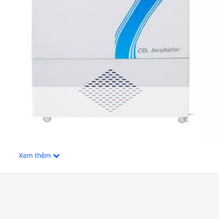
Xem thêm
ung Quốc Màn Hình LED BJPX-C160III