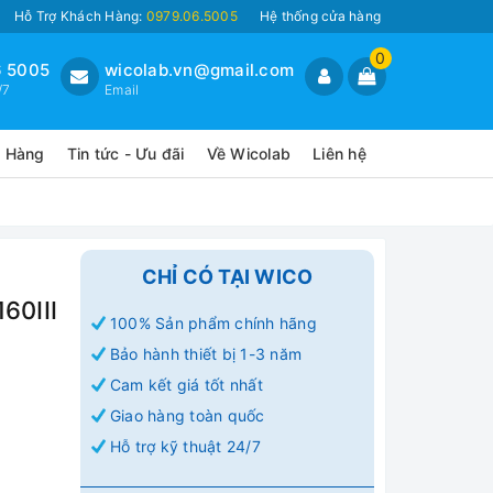
Hỗ Trợ Khách Hàng:
0979.06.5005
Hệ thống cửa hàng
0
 5005
wicolab.vn@gmail.com
/7
Email
o Hàng
Tin tức - Ưu đãi
Về Wicolab
Liên hệ
CHỈ CÓ TẠI WICO
60III
100% Sản phẩm chính hãng
Bảo hành thiết bị 1-3 năm
Cam kết giá tốt nhất
Giao hàng toàn quốc
Hỗ trợ kỹ thuật 24/7