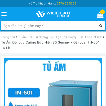
Hỗ Trợ Khách Hàng:
0979.06.5005
0
Toggle
navigation
Trang chủ
Tủ Ấm Đối Lưu Cưỡng Bức Hiện Số Gemmy - Đài Loan IN-601
Tủ Ấm Đối Lưu Cưỡng Bức Hiện Số Gemmy - Đài Loan IN-601 |
16 Lít