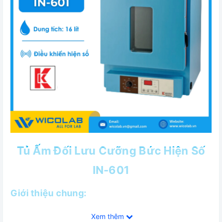
Tủ Ấm Đối Lưu Cưỡng Bức Hiện Số
IN-601
Giới thiệu chung:
✅ Lớp cách nhiệt bằng vật liệu sợi thủy tinh để tránh mất
Xem thêm