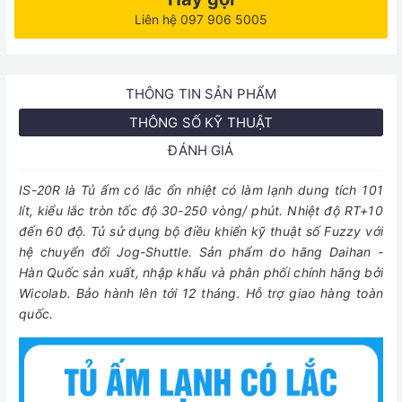
Liên hệ 097 906 5005
THÔNG TIN SẢN PHẨM
THÔNG SỐ KỸ THUẬT
ĐÁNH GIÁ
IS-20R là Tủ ấm có lắc ổn nhiệt có làm lạnh dung tích 101
lít, kiểu lắc tròn tốc độ 30-250 vòng/ phút. Nhiệt độ RT+10
đến 60 độ. Tủ sử dụng bộ điều khiển kỹ thuật số Fuzzy với
hệ chuyển đổi Jog-Shuttle. Sản phẩm do hãng Daihan -
Hàn Quốc sản xuất, nhập khẩu và phân phối chính hãng bởi
Wicolab. Bảo hành lên tới 12 tháng. Hỗ trợ giao hàng toàn
quốc.