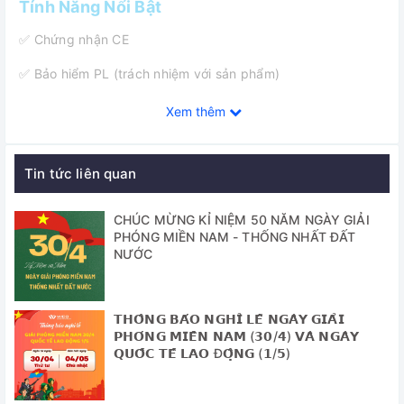
Tính Năng Nổi Bật
✅ Chứng nhận CE
✅ Bảo hiểm PL (trách nhiệm với sản phẩm)
✅ Chứng nhận và Truy suất nguồn gốc được kiểm soát
Xem thêm
bằng số seri, giấy chứng nhận, thông tin giao nhận, và Hệ
thống cơ sở dữ liệu theo dõi.
Tin tức liên quan
✅ Tủ ấm lắc được sử dụng cho nuôi cấy vi sinh với yêu cầu
dải nhiệt độ rộng
CHÚC MỪNG KỈ NIỆM 50 NĂM NGÀY GIẢI
PHÓNG MIỀN NAM - THỐNG NHẤT ĐẤT
✅ Bộ điều khiển Jog-Shuttle
NƯỚC
✅ Điều khiển bằng hệ điều khiển kỹ thuật số Fuzzy cho
nhiệt độ chính xác, nhiệt độ tối đa 60℃
𝗧𝗛𝗢̂𝗡𝗚 𝗕𝗔́𝗢 𝗡𝗚𝗛𝗜̉ 𝗟𝗘̂̃ 𝗡𝗚𝗔̀𝗬 𝗚𝗜𝗔̉𝗜
✅ Độ ồn thấp và không rung
𝗣𝗛𝗢́𝗡𝗚 𝗠𝗜𝗘̂̀𝗡 𝗡𝗔𝗠 (𝟯𝟬/𝟰) 𝗩𝗔̀ 𝗡𝗚𝗔̀𝗬
𝗤𝗨𝗢̂́𝗖 𝗧𝗘̂́ 𝗟𝗔𝗢 Đ𝗢̣̂𝗡𝗚 (𝟭/𝟱)
✅ Màn hình hiển thị kỹ thuật số LCD nền sáng
✅ Cơ chế lắc cải tiến với khả năng lắc yên tĩnh và điều