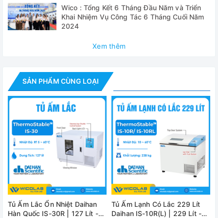
khiển tốc độ chính xác
Wico : Tổng Kết 6 Tháng Đầu Năm và Triển
Khai Nhiệm Vụ Công Tác 6 Tháng Cuối Năm
✅ Tự động ngừng các quá trình lắc, gia nhiệt, làm lạnh khi
2024
cửa mở
Xem thêm
✅ Giá giữ bình tam giác thể tích tối đa 1,000 ml
✅ Chuyển động lắc ổn định
SẢN PHẨM CÙNG LOẠI
✅ Giao diện RS232C kết nối với máy tính
Thông số kỹ thuật
Model
IS-20R
Dung tích
101 lít
Nhiệt độ
Nhiệt độ phòng +10 ~ 60 độ C
Độ chính xác
± 0.2 độ C ở 37 độ C
Tủ Ấm Lắc Ổn Nhiệt Daihan
Tủ Ấm Lạnh Có Lắc 229 Lít
Độ đồng nhất
± 0.5 độ C ở 37 độ C
Hàn Quốc IS-30R | 127 Lít -
Daihan IS-10R(L) | 229 Lít -