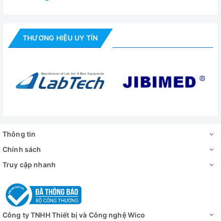
Công suất lắc và
Dung tích: 50 – 100ml: 32 bình
tùy chọn dung
200 – 300ml: 20 bình
tích bình
THƯƠNG HIỆU UY TÍN
500 – 1000ml: 16 bình
Vật liệu bên trong
Thép không gỉ
Vật liệu bên trong
Thép sơn tĩnh điện
Kích thước bên
530 x 530 x 350mm
trong (WxDxH)
Thông tin
Kích thước bên
575 x 855 x 850mm
ngoài (WxDxH)
Chính sách
Truy cập nhanh
Kích thước đóng
1000 x 800 x 1100mm
gói (WxDxH)
Khối lượng (GW)
150 kg
Công ty TNHH Thiết bị và Công nghệ Wico
Công suất tiêu
1200 W