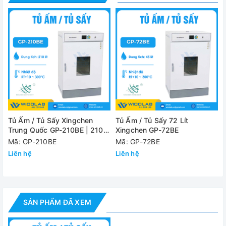
buồng tủ giúp cánh cửa kín hơn.
- Tủ được thiết kế cách nhiệt tốt giúp tiết kiệm điện đồng
thời an toàn cho người dùng khi sử dụng.
Cung cấp bao gồm:
- Tủ sấy GP-125BE
- Giá để mẫu sấy : 2 khay
- Hướng dẫn sử dụng : 1 bộ
Tủ Ấm / Tủ Sấy Xingchen
Tủ Ấm / Tủ Sấy 72 Lít
Trung Quốc GP-210BE | 210
Xingchen GP-72BE
Thông số kỹ thuật
Lít
Mã: GP-210BE
Mã: GP-72BE
Liên hệ
Liên hệ
Model
GP-125BE
Dung tích
125 Lít
Dải nhiệt độ làm
+5 ~ 80 độ C (khi là tủ ấm); 80 ~ 300 độ C
SẢN PHẨM ĐÃ XEM
việc