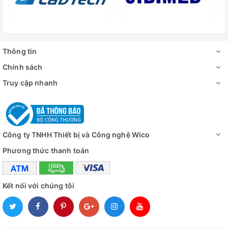
Trọng lượng
57kg/65kg
(NW/ GW)
- Tủ sấy GP-125BE
Thông tin
Cung cấp bao
- Giá để mẫu sấy : 2 khay
Chính sách
gồm
- Hướng dẫn sử dụng : 1 bộ
Truy cập nhanh
Đánh giá
Công ty TNHH Thiết bị và Công nghệ Wico
Phương thức thanh toán
Kết nối với chúng tôi