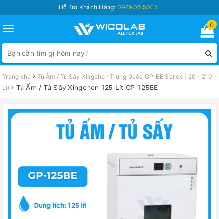
Hỗ Trợ Khách Hàng:
0979.06.5005
0
Toggle
navigation
Trang chủ
Tủ Ấm / Tủ Sấy Xingchen Trung Quốc GP-BE Series | 20 - 210
Tủ Ấm / Tủ Sấy Xingchen 125 Lít GP-125BE
Lít