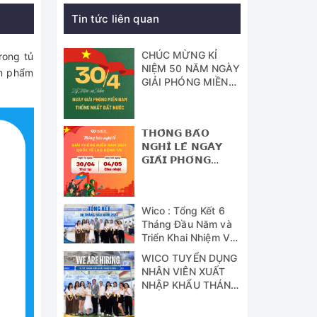
Tin tức liên quan
CHÚC MỪNG KỈ
rong tủ
NIỆM 50 NĂM NGÀY
ản phẩm
GIẢI PHÓNG MIỀN
NAM - THỐNG
NHẤT ĐẤT NƯỚC
𝗧𝗛𝗢̂𝗡𝗚 𝗕𝗔́𝗢
𝗡𝗚𝗛𝗜̉ 𝗟𝗘̂̃ 𝗡𝗚𝗔̀𝗬
𝗚𝗜𝗔̉𝗜 𝗣𝗛𝗢́𝗡𝗚
𝗠𝗜𝗘̂̀𝗡 𝗡𝗔𝗠 (𝟯𝟬/𝟰)
𝗩𝗔̀ 𝗡𝗚𝗔̀𝗬 𝗤𝗨𝗢̂́𝗖
𝗧𝗘̂́ 𝗟𝗔𝗢 Đ𝗢̣̂𝗡𝗚
Wico : Tổng Kết 6
(𝟭/𝟱)
Tháng Đầu Năm và
Triển Khai Nhiệm Vụ
Công Tác 6 Tháng
WICO TUYỂN DỤNG
Cuối Năm 2024
NHÂN VIÊN XUẤT
NHẬP KHẨU THÁNG
07/2024