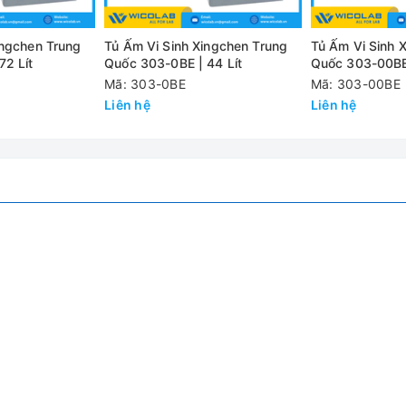
úp quan sát mẫu một cách dễ dàng và thuận tiện.
nhiệt, máy tự dừng hoạt động để đảm bảo an toàn cho người sử 
ingchen Trung
Tủ Ấm Vi Sinh Xingchen Trung
Tủ Ấm Vi Sinh 
72 Lít
Quốc 303-0BE | 44 Lít
Quốc 303-00BE 
Mã: 303-0BE
Mã: 303-00BE
Liên hệ
Liên hệ