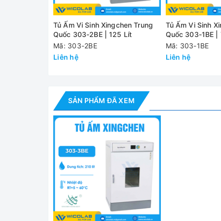
- Cửa kính quan sát bằng kính cường lực 2 lớp gi
- Trang bị chức năng an toàn như: bảo vệ quá 
Tủ Ấm Vi Sinh Xingchen Trung
Tủ Ấm Vi Sinh X
thiết bị.
Quốc 303-2BE | 125 Lít
Quốc 303-1BE | 
Mã: 303-2BE
Mã: 303-1BE
Thông số kỹ thuật
Liên hệ
Liên hệ
Model
303-3BE
Dung tích
210 lít
SẢN PHẨM ĐÃ XEM
Nguồn điện
220V-50Hz
Công suất
500W
Dải nhiệt độ
+ 5 ~ 70 độ C
Độ phân dải
0.1 độ C
Độ chính xác
± 1 độ C
Kích thước
600 x 600 x 700mm
buồng sấy