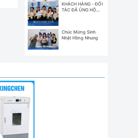
KHÁCH HÀNG - ĐỐI
TÁC ĐÃ ỦNG HỘ
WICO TẠI TRIỂN
LÃM MEDI-PHARM
2024
Chúc Mừng Sinh
Nhật Hồng Nhung
hiệp và
ộ, thời
c phẩm,
ạt thổi