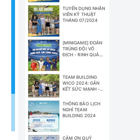
TUYỂN DỤNG NHÂN
VIÊN KỸ THUẬT
THÁNG 07/2024
[MINIGAME] ĐOÁN
TRÚNG ĐỘI VÔ
ĐỊCH - RINH QUÀ
XỊN CÙNG WICO!!!
TEAM BUILDING
WICO 2024: GẮN
KẾT SỨC MẠNH -
VỮNG BƯỚC
THÀNH CÔNG
THÔNG BÁO LỊCH
NGHỈ TEAM
BUILDING 2024
CẢM ƠN QUÝ