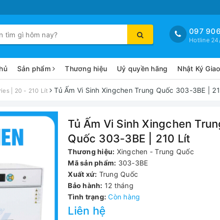
097 906
Hotline 24
hủ
Sản phẩm
Thương hiệu
Uỷ quyền hãng
Nhật Ký Gia
Tủ Ấm Vi Sinh Xingchen Trung Quốc 303-3BE | 21
es | 20 - 210 Lít
Tủ Ấm Vi Sinh Xingchen Trun
Quốc 303-3BE | 210 Lít
Thương hiệu:
Xingchen - Trung Quốc
Mã sản phẩm:
303-3BE
Xuất xứ:
Trung Quốc
Bảo hành:
12 tháng
Tình trạng:
Còn hàng
Liên hệ