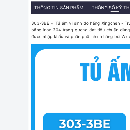
THÔNG TIN SẢN PHẨM
THÔNG SỐ KỸ T
303-3BE ⭐ Tủ ấm vi sinh do hãng Xingchen - Trun
bằng inox 304 tráng gương đạt tiêu chuẩn dùn
được nhập khẩu và phân phối chính hãng bởi Wicol