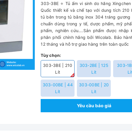
303-3BE ⭐ Tủ ấm vi sinh do hãng Xingchen
Quốc thiết kế và chế tạo với dung tích 210 l
tủ bên trong tủ bằng inox 304 tráng gương 
chuẩn dùng trong y tế, dược phẩm, mỹ phẩ
phẩm, nghiên cứu….Sản phẩm được nhập 
phân phối chính hãng bởi Wicolab. Bảo hành
12 tháng và hỗ trợ giao hàng trên toàn quốc
Tùy chọn:
303-3BE | 210
303-2BE | 125
303-1B
Lít
Lít
Lí
303-00BE | 44
303-00BE | 20
Lít
Lít
Yêu cầu báo giá