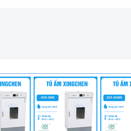
 Sinh Xingchen 303-3BE
òng thí nghiệm thực phẩm, dược phẩm, y tế, các nhà máy công ng
n cứu để ủ ấm, tạo môi trường thử nghiệm, nuôi cấy vi sinh...
 khiển PID thông minh, phím bấm dạng màng giúp cài đặt nhiệt đ
và kiểm soát và hiệu chỉnh độ chênh lệch nhiệt…
ơng đạt tiêu chuẩn dùng trong y tế, dược phẩm, mỹ phẩm, thự
nhiệt nhanh chóng, với hệ thống tuần hoàn khí cưỡng bức bằng qu
u tích hợp có thể tắt hoặc bật theo yêu cầu của người sử dụng.