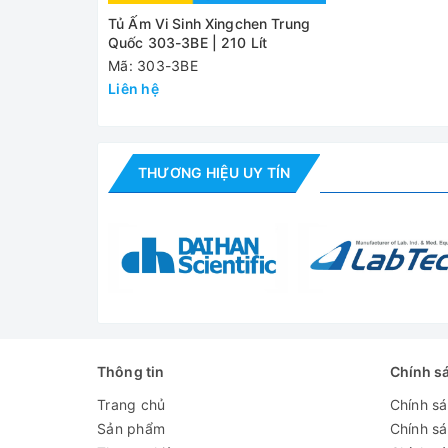
Tủ Ấm Vi Sinh Xingchen Trung
Kích thước tổng
Quốc 303-3BE | 210 Lít
705 x 735 x 1190mm
thể
Mã: 303-3BE
Liên hệ
Trọng lượng
77kg / 87kg
(NW/ GW)
Đánh giá
THƯƠNG HIỆU UY TÍN
Thông tin
Chính s
Trang chủ
Chính s
Sản phẩm
Chính s