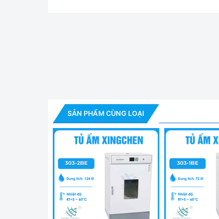
Tủ Ấm Vi
Tính năng của Tủ ấm vi sinh:
- Thiết bị được ứng dụng rộng rãi trong các ph
SẢN PHẨM CÙNG LOẠI
khai khoáng, trong các trường đại học, viện nghiê
- Màn hình hiển thị LCD kỹ thuật số với bộ điều
gian, chế độ cảnh báo quá nhiệt, báo lỗi tự động 
- Lòng tủ bên trong tủ bằng inox 304 tráng gư
nghiên cứu….
- Tủ ấm vi sinh 303-3BE series đạt hiệu quả gia 
giúp nhiệt độ trong tủ luôn đồng đều. Quạt đối lư