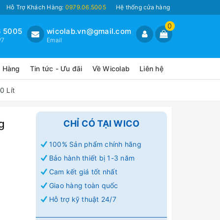
Hỗ Trợ Khách Hàng:
0979.06.5005
Hệ thống cửa hàng
0
 5005
wicolab.vn@gmail.com
/7
Email
o Hàng
Tin tức - Ưu đãi
Về Wicolab
Liên hệ
0 Lít
g
CHỈ CÓ TẠI WICO
100% Sản phẩm chính hãng
Bảo hành thiết bị 1-3 năm
Cam kết giá tốt nhất
Giao hàng toàn quốc
Hỗ trợ kỹ thuật 24/7