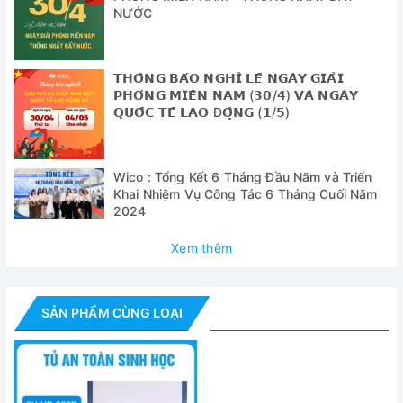
NƯỚC
- Điều khiển tốc độ động cơ quạt có thể điều chỉnh (10
mức)
- Đèn UV tự động tắt khi mở cửa
𝗧𝗛𝗢̂𝗡𝗚 𝗕𝗔́𝗢 𝗡𝗚𝗛𝗜̉ 𝗟𝗘̂̃ 𝗡𝗚𝗔̀𝗬 𝗚𝗜𝗔̉𝗜
𝗣𝗛𝗢́𝗡𝗚 𝗠𝗜𝗘̂̀𝗡 𝗡𝗔𝗠 (𝟯𝟬/𝟰) 𝗩𝗔̀ 𝗡𝗚𝗔̀𝗬
- Nút dừng khẩn cấp để đảm bảo an toàn
𝗤𝗨𝗢̂́𝗖 𝗧𝗘̂́ 𝗟𝗔𝗢 Đ𝗢̣̂𝗡𝗚 (𝟭/𝟱)
- Đảm bảo an toàn với sự phù hợp của C.E
Wico : Tổng Kết 6 Tháng Đầu Năm và Triển
Thông số kỹ thuật
Khai Nhiệm Vụ Công Tác 6 Tháng Cuối Năm
2024
Model
SH-HD-1500B
Xem thêm
Kiểu
Tủ an toàn sinh học cấp II kiểu A2
Kích thước
SẢN PHẨM CÙNG LOẠI
buồng thao tác
1340x600x750mm
(WxDxH)
Kích thước tổng
thể
1500x825x1900mm