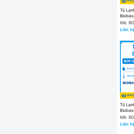
Tủ Lạn
Biobas
60H58 
Mã: B
Liên h
Tủ Lạn
Biobas
60V58 
Mã: B
Liên h