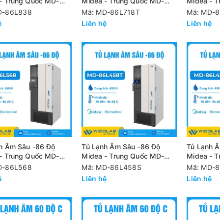
- Trung Quốc MD-
Midea - Trung Quốc MD-
Midea - 
 | 838 Lít
86L718T | 718 Lít
86L718 | 
D-86L838
Mã: MD-86L718T
Mã: MD-8
ệ
Liên hệ
Liên hệ
h Âm Sâu -86 Độ
Tủ Lạnh Âm Sâu -86 Độ
Tủ Lạnh 
- Trung Quốc MD-
Midea - Trung Quốc MD-
Midea - 
 | 568 Lít
86L458S | 458 Lít
86L458 | 
D-86L568
Mã: MD-86L458S
Mã: MD-
ệ
Liên hệ
Liên hệ