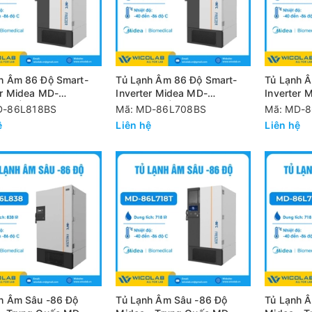
h Âm 86 Độ Smart-
Tủ Lạnh Âm 86 Độ Smart-
Tủ Lạnh 
er Midea MD-
Inverter Midea MD-
Inverter 
BS | 818 Lít
86L708BS | 708 Lít
86L568BS 
D-86L818BS
Mã: MD-86L708BS
Mã: MD-
ệ
Liên hệ
Liên hệ
h Âm Sâu -86 Độ
Tủ Lạnh Âm Sâu -86 Độ
Tủ Lạnh 