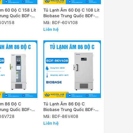
m 60 Độ C 158 Lít
Tủ Lạnh Âm 60 Độ C 108 Lít
Trung Quốc BDF-
Biobase Trung Quốc BDF-
 Kiểu Đứng
60V108 | Kiểu Đứng
60V158
Mã: BDF-60V108
Liên hệ
Âm 86 Độ C
Tủ Lạnh Âm 86 Độ C
Trung Quốc BDF-
Biobase Trung Quốc BDF-
728 Lít
86V408 | 408 Lít
86V728
Mã: BDF-86V408
Liên hệ