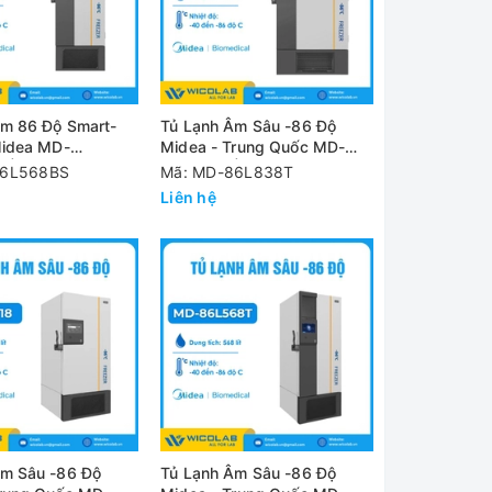
Âm 86 Độ Smart-
Tủ Lạnh Âm Sâu -86 Độ
Midea MD-
Midea - Trung Quốc MD-
| 568 Lít
86L838T | 838 Lít
86L568BS
Mã: MD-86L838T
Liên hệ
Âm Sâu -86 Độ
Tủ Lạnh Âm Sâu -86 Độ