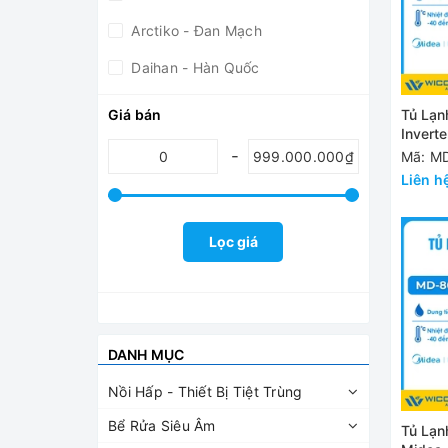
Arctiko - Đan Mạch
Daihan - Hàn Quốc
Meiling
Tủ Lạn
Giá bán
Invert
SH Scientific - Hàn Quốc
86L818
Mã: M
Haier Biomedical
Liên h
Lọc giá
DANH MỤC
Nồi Hấp - Thiết Bị Tiệt Trùng
Bể Rửa Siêu Âm
Tủ Lạn