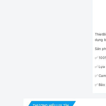
ThietB
dụng b
Sản ph
✅ 100%
✅ Lựa 
✅ Cam 
✅ Bảo 
THƯƠNG HIỆU UY TÍN