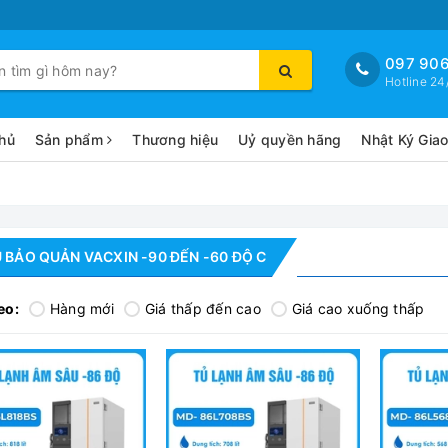
097 906
Hotline 24
hủ
Sản phẩm
Thương hiệu
Uỷ quyền hãng
Nhật Ký Gia
 BẢO QUẢN VACXIN -90 ĐẾN -60 ĐỘ C
eo:
Hàng mới
Giá thấp đến cao
Giá cao xuống thấp