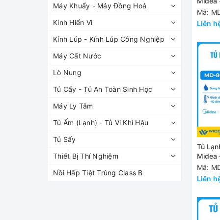
Midea 
Máy Khuấy - Máy Đồng Hoá
86L838
Mã: M
Kính Hiển Vi
Liên h
Kính Lúp - Kính Lúp Công Nghiệp
Máy Cất Nước
Lò Nung
Tủ Cấy - Tủ An Toàn Sinh Học
Máy Ly Tâm
Tủ Ấm (Lạnh) - Tủ Vi Khí Hậu
Tủ Sấy
Tủ Lạn
Midea 
Thiết Bị Thí Nghiệm
86L568
Mã: M
Nồi Hấp Tiệt Trùng Class B
Liên h