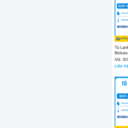
Tủ Lạn
Biobas
60H458
Mã: B
Liên h