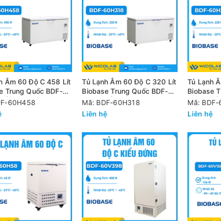
h Âm 60 Độ C 458 Lít
Tủ Lạnh Âm 60 Độ C 320 Lít
Tủ Lạnh Â
e Trung Quốc BDF-
Biobase Trung Quốc BDF-
Biobase 
 | Cửa Trên
60H318 | Cửa Trên
60H218 |
DF-60H458
Mã: BDF-60H318
Mã: BDF-
ệ
Liên hệ
Liên hệ