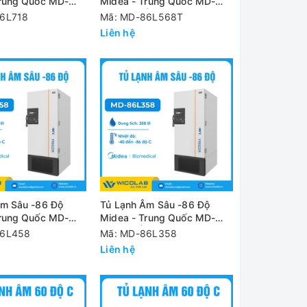
Trung Quốc MD-
Midea - Trung Quốc MD-
718 Lít
86L568T | 568 Lít
6L718
Mã: MD-86L568T
Liên hệ
Âm Sâu -86 Độ
Tủ Lạnh Âm Sâu -86 Độ
Trung Quốc MD-
Midea - Trung Quốc MD-
458 Lít
86L358 | 358 Lít
86L458
Mã: MD-86L358
Liên hệ