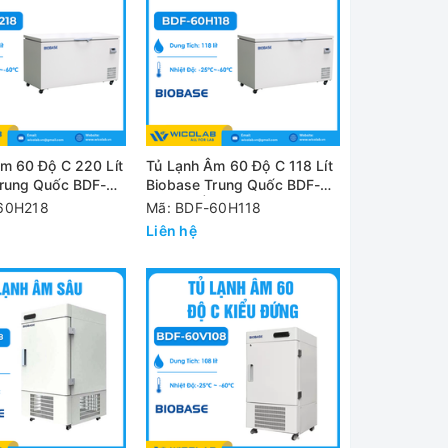
m 60 Độ C 220 Lít
Tủ Lạnh Âm 60 Độ C 118 Lít
Trung Quốc BDF-
Biobase Trung Quốc BDF-
 Cửa Trên
60H118 | Cửa Trên
60H218
Mã: BDF-60H118
Liên hệ