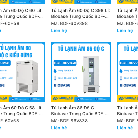
h Âm 60 Độ C 60 Lít
Tủ Lạnh Âm 60 Độ C 398 Lít
Tủ Lạnh Â
e Trung Quốc BDF-
Biobase Trung Quốc BDF-
Biobase 
| Cửa Trên
60V398 | Kiểu Đứng
60V158 |
DF-60H58
Mã: BDF-60V398
Mã: BDF-
ệ
Liên hệ
Liên hệ
h Âm 60 Độ C 58 Lít
Tủ Lạnh Âm 86 Độ C
Tủ Lạnh 
e Trung Quốc BDF-
Biobase Trung Quốc BDF-
Biobase 
| Kiểu Đứng
86V838 | 838 Lít
86V728 | 
DF-60V58
Mã: BDF-86V838
Mã: BDF-
ệ
Liên hệ
Liên hệ