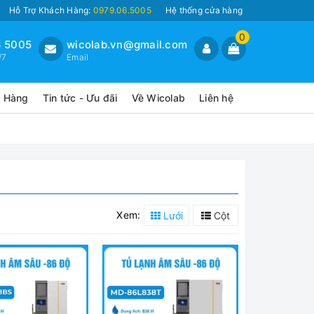
Hỗ Trợ Khách Hàng:
0979.06.5005
Hệ thống cửa hàng
0
 5005
wicolab.vn@gmail.com
/7
Email
o Hàng
Tin tức - Ưu đãi
Về Wicolab
Liên hệ
Xem:
Lưới
Cột