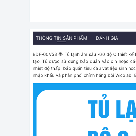
THÔNG TIN SẢN PHẨM
ĐÁNH GIÁ
BDF-60V58 🌟 Tủ lạnh âm sâu -60 độ C thiết kế k
tạo. Tủ được sử dụng bảo quản Vắc xin hoặc c
nhiệt độ thấp, bảo quản tiểu cầu vật liệu sinh h
nhập khẩu và phân phối chính hãng bởi Wicolab. Bả