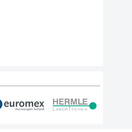
 cảm
 cứng
huẩn
g trên