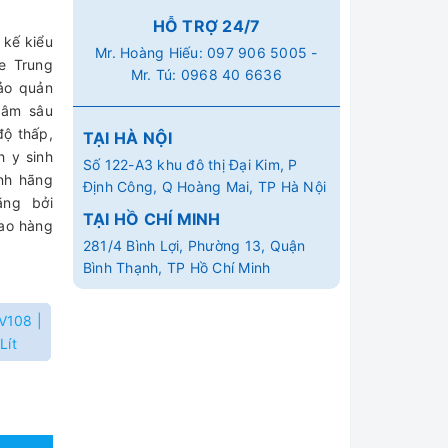
HỖ TRỢ 24/7
 kế kiểu
Mr. Hoàng Hiếu:
097 906 5005
-
se Trung
Mr. Tú:
0968 40 6636
ảo quản
 âm sâu
độ thấp,
TẠI HÀ NỘI
h y sinh
Số 122-A3 khu đô thị Đại Kim, P
nh hãng
Định Công, Q Hoàng Mai, TP Hà Nội
ãng bởi
TẠI HỒ CHÍ MINH
iao hàng
281/4 Bình Lợi, Phường 13, Quận
Bình Thạnh, TP Hồ Chí Minh
V108 |
Lít