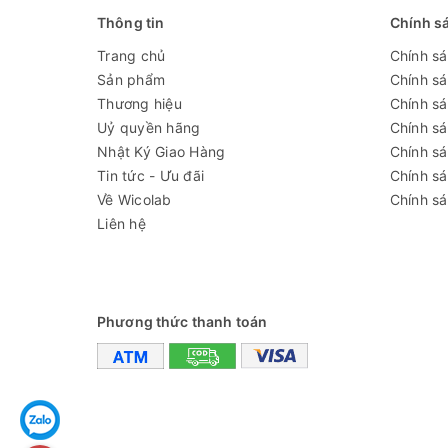
Bánh xe
Thông tin
Chính s
Cửa phụ bên trong
Trang chủ
Chính s
Sản phẩm
Chính s
Khay
Thương hiệu
Chính sá
Công suất
Uỷ quyền hãng
Chính s
Nhật Ký Giao Hàng
Chính s
Nguồn điện
Tin tức - Ưu đãi
Chính s
Kích thước vận chuyển(W*D*H)
Về Wicolab
Chính sá
Khối lượng
Liên hệ
Đánh giá
Phương thức thanh toán