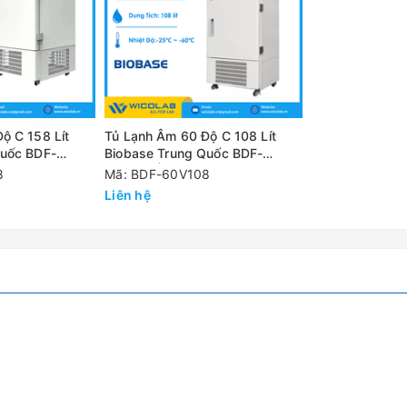
tới 0.1 độ C
ác cao.
ộ C 158 Lít
Tủ Lạnh Âm 60 Độ C 108 Lít
Quốc BDF-
Biobase Trung Quốc BDF-
Đứng
60V108 | Kiểu Đứng
8
Mã: BDF-60V108
o cao cấp.
Liên hệ
ế tối đa mất nhiệt khi mở tủ.
BDF-60V58
540*620*1115mm
361*405*406mm