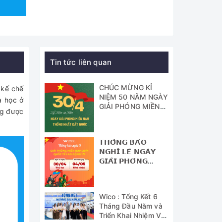
Tin tức liên quan
CHÚC MỪNG KỈ
 kế chế
NIỆM 50 NĂM NGÀY
a học ở
GIẢI PHÓNG MIỀN
ng được
NAM - THỐNG
NHẤT ĐẤT NƯỚC
𝗧𝗛𝗢̂𝗡𝗚 𝗕𝗔́𝗢
𝗡𝗚𝗛𝗜̉ 𝗟𝗘̂̃ 𝗡𝗚𝗔̀𝗬
𝗚𝗜𝗔̉𝗜 𝗣𝗛𝗢́𝗡𝗚
𝗠𝗜𝗘̂̀𝗡 𝗡𝗔𝗠 (𝟯𝟬/𝟰)
𝗩𝗔̀ 𝗡𝗚𝗔̀𝗬 𝗤𝗨𝗢̂́𝗖
𝗧𝗘̂́ 𝗟𝗔𝗢 Đ𝗢̣̂𝗡𝗚
Wico : Tổng Kết 6
(𝟭/𝟱)
Tháng Đầu Năm và
Triển Khai Nhiệm Vụ