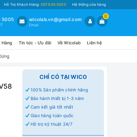
Hỗ Trợ Khách Hàng:
0979.06.5005
Hệ thống cửa hàng
0
 5005
wicolab.vn@gmail.com
/7
Email
o Hàng
Tin tức - Ưu đãi
Về Wicolab
Liên hệ
 Đứng
CHỈ CÓ TẠI WICO
0V58
100% Sản phẩm chính hãng
Bảo hành thiết bị 1-3 năm
Cam kết giá tốt nhất
Giao hàng toàn quốc
Hỗ trợ kỹ thuật 24/7