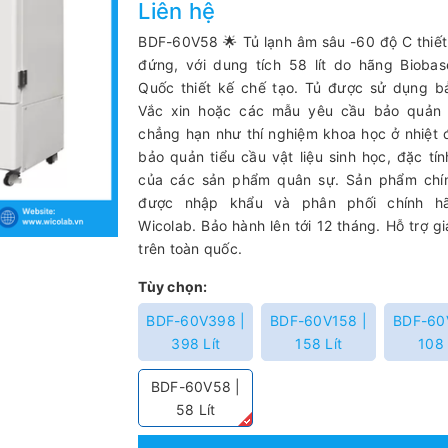
Liên hệ
BDF-60V58 🌟 Tủ lạnh âm sâu -60 độ C thiết
đứng, với dung tích 58 lít do hãng Bioba
Quốc thiết kế chế tạo. Tủ được sử dụng b
Vắc xin hoặc các mẫu yêu cầu bảo quản
chẳng hạn như thí nghiệm khoa học ở nhiệt 
bảo quản tiểu cầu vật liệu sinh học, đặc tín
của các sản phẩm quân sự. Sản phẩm chí
được nhập khẩu và phân phối chính h
Wicolab. Bảo hành lên tới 12 tháng. Hỗ trợ g
trên toàn quốc.
Tùy chọn:
BDF-60V398 |
BDF-60V158 |
BDF-60
398 Lít
158 Lít
108 
BDF-60V58 |
58 Lít