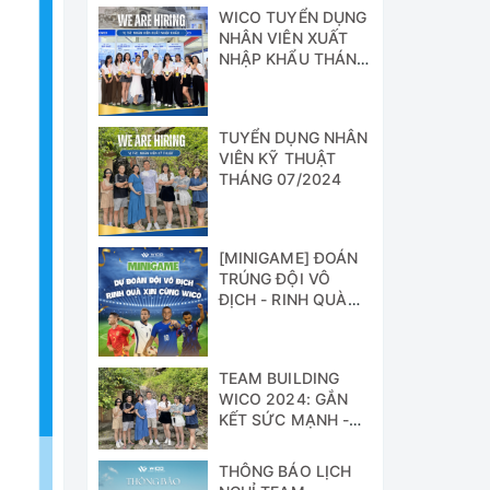
Công Tác 6 Tháng
WICO TUYỂN DỤNG
Cuối Năm 2024
NHÂN VIÊN XUẤT
NHẬP KHẨU THÁNG
07/2024
TUYỂN DỤNG NHÂN
VIÊN KỸ THUẬT
THÁNG 07/2024
[MINIGAME] ĐOÁN
TRÚNG ĐỘI VÔ
ĐỊCH - RINH QUÀ
XỊN CÙNG WICO!!!
TEAM BUILDING
WICO 2024: GẮN
KẾT SỨC MẠNH -
VỮNG BƯỚC
THÀNH CÔNG
THÔNG BÁO LỊCH