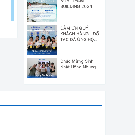
NGHỈ TEAM
BUILDING 2024
CẢM ƠN QUÝ
KHÁCH HÀNG - ĐỐI
TÁC ĐÃ ỦNG HỘ
WICO TẠI TRIỂN
LÃM MEDI-PHARM
2024
Chúc Mừng Sinh
Nhật Hồng Nhung
kiện âm
n phòng