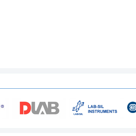
58 lít
-45 độ C ~ -60 độ C
0.1 độ C
Bộ điều khiển vi xử lý
Màn hình LED
Cảnh báo nhiệt độ cao/ thấp, lỗi
biến
Làm lạnh trực tiếp
Hỗn hợp không chứa CF
Vật liệu cách nhiệt polyurethane
Inox SU304
Thép cán nguội phủ sơn chống k
Cảnh cửa có khoá
4 bánh xe giúp di chuyển dễ dàn