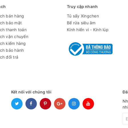
địa hình phẳng
ách
Truy cập nhanh
4 cánh
ách bán hàng
Tủ sấy Xingchen
ách bảo mật
Bể rửa siêu âm
3 khay
ch thanh toán
Kính hiển vi - Kính lúp
340W
ách vận chuyển
ách kiểm hàng
AC110V/220V±10%, 50/60Hz
ách bảo hành
610*690*1275mm
ch đổi trả
101kg
Kết nối với chúng tôi
Đă
Nh
nh