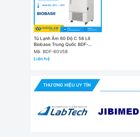
Dung tích
Dải nhiệt độ làm việc
Bước cài đặt/ hiển thị
Tủ Lạnh Âm 60 Độ C 58 Lít
Bộ điều khiển
Biobase Trung Quốc BDF-
60V58 | Kiểu Đứng
Mã: BDF-60V58
Liên hệ
Cánh báo
Kiểu làm lạnh
THƯƠNG HIỆU UY TÍN
Môi chất làm lạnh
Vật liệu cách nhiệt
Vật liệu bên trong
Vật liệu bên ngoài
Cửa