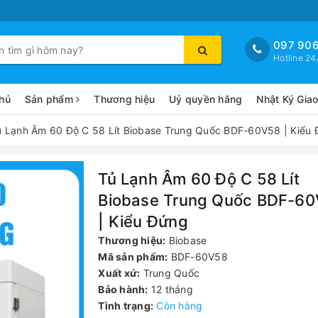
097 906
Hotline 24
hủ
Sản phẩm
Thương hiệu
Uỷ quyền hãng
Nhật Ký Gia
ủ Lạnh Âm 60 Độ C 58 Lít Biobase Trung Quốc BDF-60V58 | Kiểu
Tủ Lạnh Âm 60 Độ C 58 Lít
Biobase Trung Quốc BDF-6
| Kiểu Đứng
Thương hiệu:
Biobase
Mã sản phẩm:
BDF-60V58
Xuất xứ:
Trung Quốc
Bảo hành:
12 tháng
Tình trạng:
Còn hàng