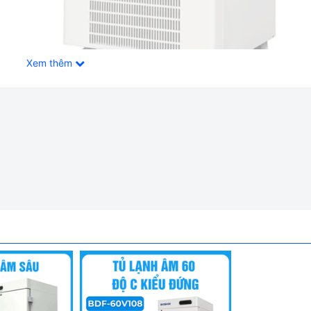
Xem thêm
8 Lít Biobase Trung Quốc BDF-60V58
 đứng Biobase:
 loại Vacxin Covid 19 có yêu cầu bảo quản khắt khe trong điều 
ch (-90 đến -60 độ C / -25 đến -15 độ C / 2-8 độ C) và Vắc xi
2-8 độ C)
ều - Ổn định cao: