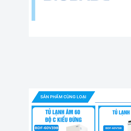
Tủ Lạnh Âm 60 Độ C 5
Tính năng nổi bật Tủ lạnh -60 độ kiểu
SẢN PHẨM CÙNG LOẠI
✅ Đặc biệt tủ rất phù hợp cho việc bảo quản các
sâu như: Vắc xin Comirnaty của Pfizer - BioNTe
COVID-19 của hãng Moderna (-15 đến -50 độ C/ 
Điều khiển và kiểm soát tốt nhiệt độ - Độ đồng đ