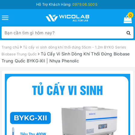
Hỗ Trợ Khách Hàng:
0979.06.5005
0
Toggle
navigation
Trang chủ
Tủ cấy vi sinh dòng khí thổi đứng 55cm - 1.2m BYKG Series
Tủ Cấy Vi Sinh Dòng Khí Thổi Đứng Biobase
Biobase Trung Quốc
Trung Quốc BYKG-XII | Nhựa Phenolic