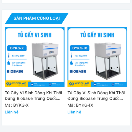
✅ Vật liệu buồng thao tác: Nhựa Phenolic
SẢN PHẨM CÙNG LOẠI
Thông số
Model
BYKG-XII
Kích thước ngoài (W*D*H)
1200*620
Kích thước trong (W*D*H)
1140*550
Màn hình
Màn hình 
Tốc độ dòng khí
0.3 m/s ~
+ Bên ngo
khuẩn
Tủ Cấy Vi Sinh Dòng Khí Thổi
Tủ Cấy Vi Sinh Dòng Khí Thổi
Vật liệu chế tạo
Đứng Biobase Trung Quốc
Đứng Biobase Trung Quốc
+ Buồng t
BYKG-X | Nhựa Phenolic
BYKG-IX | Nhựa Phenolic
Mã: BYKG-X
Mã: BYKG-IX
chất
Liên hệ
Liên hệ
Màng lọc
Màng lọc 
Độ ồn
≤60dB