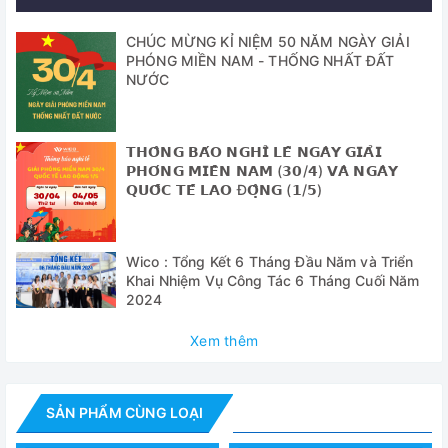
✅ Tủ chịu axit và kiềm trung bình
CHÚC MỪNG KỈ NIỆM 50 NĂM NGÀY GIẢI
✅ Tốc độ dòng khí điều chỉnh 9 mức
PHÓNG MIỀN NAM - THỐNG NHẤT ĐẤT
NƯỚC
✅ Cửa trượt mở trước, điều chỉnh được bằng tay
✅ Hệ thống điều khiển vi xử lý, hiển thị đèn LED
𝗧𝗛𝗢̂𝗡𝗚 𝗕𝗔́𝗢 𝗡𝗚𝗛𝗜̉ 𝗟𝗘̂̃ 𝗡𝗚𝗔̀𝗬 𝗚𝗜𝗔̉𝗜
✅ Tính năng lưu trữ khi bị lỗi nguồn
𝗣𝗛𝗢́𝗡𝗚 𝗠𝗜𝗘̂̀𝗡 𝗡𝗔𝗠 (𝟯𝟬/𝟰) 𝗩𝗔̀ 𝗡𝗚𝗔̀𝗬
𝗤𝗨𝗢̂́𝗖 𝗧𝗘̂́ 𝗟𝗔𝗢 Đ𝗢̣̂𝗡𝗚 (𝟭/𝟱)
✅ Quạt hút bằng PP tích hợp, chịu axit, kiềm, độ ồn thấp,
dễ lắp đặt.
Wico : Tổng Kết 6 Tháng Đầu Năm và Triển
Vật liệu cấu tạo:
Khai Nhiệm Vụ Công Tác 6 Tháng Cuối Năm
2024
✅ Bên ngoài: Bằng thép cán nguội, sơn phủ kháng khuẩn
✅ Bên trong: Tấm melamin chất lượng cao, chịu axit và
Xem thêm
kiềm
✅ Mặt bàn: Nhựa phenolic chịu hóa chất.
SẢN PHẨM CÙNG LOẠI
✅ Cửa trước: kính cường lực 5mm, điều khiển thủ công,