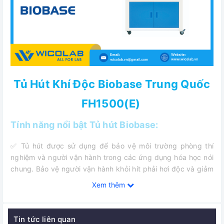
Tủ Hút Khí Độc Biobase Trung Quốc
FH1500(E)
Tính năng nổi bật Tủ hút Biobase:
✅ Tủ hút được sử dụng để bảo vệ môi trường phòng thí
nghiệm và người vận hành trong các ứng dụng hóa học nói
chung. Bảo vệ người vận hành khỏi hít phải hơi độc và giảm
đáng kể nguy cơ cháy nổ. Bằng cách cài đặt bộ lọc thích
Xem thêm
hợp cũng có thể bảo vệ môi trường.
✅ Tủ hút có đường ống xả 300mm
Tin tức liên quan