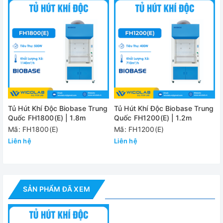
chiều cao có thể thay đổi
Thiết kế chuyên dụng - Lắp đặt dễ dàng:
✅ Chiều cao mặt bàn: 900mm
✅ Cửa mở tối đa: 750mm
✅ Quạt hút ly tâm bằng nhựa PP: lắp sẵn trong tủ, có thể
thay đổi tốc độ
Tủ Hút Khí Độc Biobase Trung
Tủ Hút Khí Độc Biobase Trung
✅ Tốc độ dòng khí: 0.3~0.8m/s
Quốc FH1800(E) | 1.8m
Quốc FH1200(E) | 1.2m
Mã: FH1800(E)
Mã: FH1200(E)
✅Lưu lượng dòng khí xả hệ thống: 930 m3/giờ
Liên hệ
Liên hệ
✅ Độ ồn: ≤68dB
✅ Đường ống hút: Φ300mm, bằng PVC, chiều dài ống tiêu
chuẩn 4 mét
SẢN PHẨM ĐÃ XEM
✅ Đèn LED chiếu sáng
✅ Tủ chia làm 2 phần chính: Buồng tao tác và chân tủ.