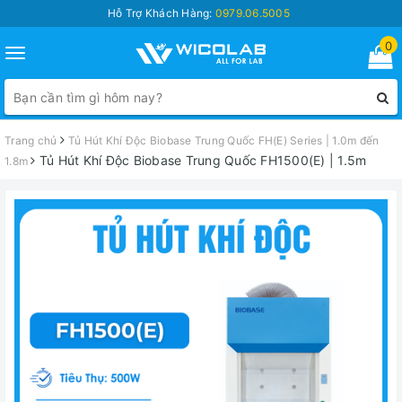
Hỗ Trợ Khách Hàng:
0979.06.5005
0
Toggle
navigation
Trang chủ
Tủ Hút Khí Độc Biobase Trung Quốc FH(E) Series | 1.0m đến
Tủ Hút Khí Độc Biobase Trung Quốc FH1500(E) | 1.5m
1.8m