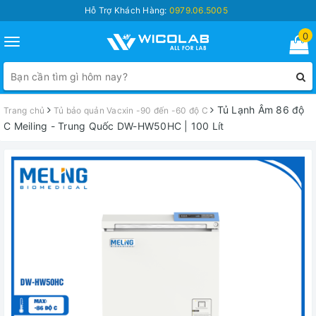
Hỗ Trợ Khách Hàng:
0979.06.5005
0
Toggle
navigation
Tủ Lạnh Âm 86 độ
Trang chủ
Tủ bảo quản Vacxin -90 đến -60 độ C
C Meiling - Trung Quốc DW-HW50HC | 100 Lít