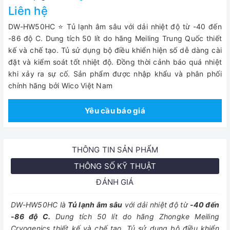
Liên hệ
DW-HW50HC ⭐ Tủ lạnh âm sâu với dải nhiệt độ từ -40 đến
-86 độ C. Dung tích 50 lít do hãng Meiling Trung Quốc thiết
kế và chế tạo. Tủ sử dụng bộ điều khiển hiện số dễ dàng cài
đặt và kiểm soát tốt nhiệt độ. Đồng thời cảnh báo quá nhiệt
khi xảy ra sự cố. Sản phẩm được nhập khẩu và phân phối
chính hãng bởi Wico Việt Nam
Yêu cầu báo giá
THÔNG TIN SẢN PHẨM
THÔNG SỐ KỸ THUẬT
ĐÁNH GIÁ
DW-HW50HC là
Tủ lạnh âm sâu
với dải nhiệt độ từ
-40 đến
-86 độ C.
Dung tích 50 lít do hãng Zhongke Meiling
Cryogenics thiết kế và chế tạo. Tủ sử dụng bộ điều khiển