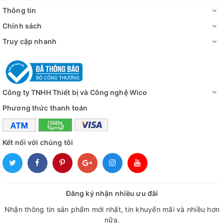
Khoảng thời
Thông tin
USB/ Ghi dữ liệu mỗ
gian/ Thời gian
Chính sách
ghi
Truy cập nhanh
Nhiệt độ môi
Từ 16 đến
trường
Phân loại khí
N
Công ty TNHH Thiết bị và Công nghệ Wico
hậu
Phương thức thanh toán
Bộ điều khiển
Vi xử
Màn hình
Màn hình kỹ
Kết nối với chúng tôi
Hệ thống làm lạnh
Máy nén
1
Chế độ làm
Làm lạnh t
Đăng ký nhận nhiều ưu đãi
lạnh
Nhận thông tin sản phẩm mới nhất, tin khuyến mãi và nhiều hơn
Chế độ rã đông
Thủ c
nữa.