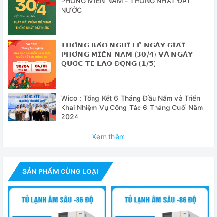
PHÓNG MIỀN NAM - THỐNG NHẤT ĐẤT
0,1℃.
NƯỚC
+ Hiển thị nhiệt độ kỹ thuật số, đồng thời hiển thị nhiệt độ
buồng, điện áp nguồn, nhiệt độ môi trường và các thông số
𝗧𝗛𝗢̂𝗡𝗚 𝗕𝗔́𝗢 𝗡𝗚𝗛𝗜̉ 𝗟𝗘̂̃ 𝗡𝗚𝗔̀𝗬 𝗚𝗜𝗔̉𝗜
khác, v.v. Trạng thái hoạt động được hiển thị rõ ràng;
𝗣𝗛𝗢́𝗡𝗚 𝗠𝗜𝗘̂̀𝗡 𝗡𝗔𝗠 (𝟯𝟬/𝟰) 𝗩𝗔̀ 𝗡𝗚𝗔̀𝗬
𝗤𝗨𝗢̂́𝗖 𝗧𝗘̂́ 𝗟𝗔𝗢 Đ𝗢̣̂𝗡𝗚 (𝟭/𝟱)
+ Hệ thống lạnh Ứng dụng máy nén Secop (Danfoss), hệ
thống máy nén đơn với môi chất lạnh hỗn hợp giúp giảm
tiếng ồn và cải thiện nhiệt độ làm lạnh đến -86℃ một cách
Wico : Tổng Kết 6 Tháng Đầu Năm và Triển
ổn định và hiệu quả
Khai Nhiệm Vụ Công Tác 6 Tháng Cuối Năm
2024
- Hệ thống cách nhiệt: Độ dày của lớp cách nhiệt cửa ngoài
bằng hoặc lớn hơn 90mm; Độ dày lớp cách nhiệt thân tủ
Xem thêm
lạnh bằng hoặc lớn hơn 110mm; Khóa không khí lạnh hoàn
hảo, ngăn chặn hiệu quả hiện tượng thất thoát khả năng
làm lạnh.
SẢN PHẨM CÙNG LOẠI
- Hệ thống báo động âm thanh và hình ảnh: Cảnh báo nhiệt
độ cao/thấp, cảnh báo mất điện, cảnh báo pin yếu, cảnh
báo nhiệt độ môi trường cao, cảnh báo lỗi giao tiếp, v.v.