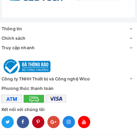
+ Bên trong: Thép không gỉ
Vật liệu
+ Bên ngoài: Thép tấm sơn tĩnh điện
+ Đóng gói: Bao bì cao su silicone
Thông tin
Kệ gia nhiệt
2 kệ
Chính sách
Nguồn điện
230V, 50/60Hz, 1Pha, 7A
Truy cập nhanh
Đánh giá
Công ty TNHH Thiết bị và Công nghệ Wico
Phương thức thanh toán
Kết nối với chúng tôi