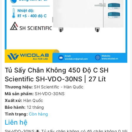
Tủ Sấy Chân Không 450 Độ C SH
Scientific SH-VDO-30NS | 27 Lít
Thương hiệu:
SH Scientific - Hàn Quốc
Mã sản phẩm:
SH-VDO-30NS
Xuất xứ:
Hàn Quốc
Bảo hành:
12 tháng
Tình trạng:
Còn hàng
Liên hệ
SH-VDO-30NS 🌟 Tủ sấy chân không có độ chân không 0 tới