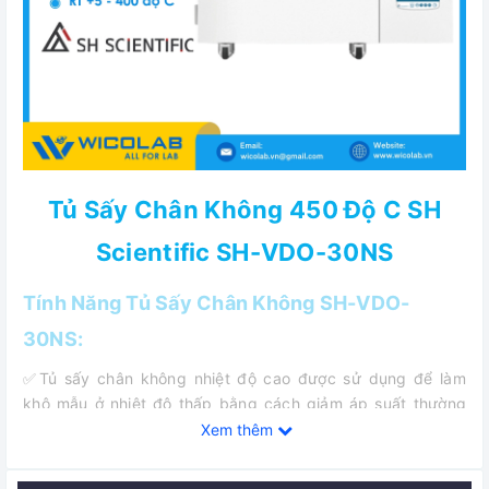
Tủ Sấy Chân Không 450 Độ C SH
Scientific SH-VDO-30NS
Tính Năng Tủ Sấy Chân Không SH-VDO-
30NS:
✅Tủ sấy chân không nhiệt độ cao được sử dụng để làm
khô mẫu ở nhiệt độ thấp bằng cách giảm áp suất thường
được sử dụng trong các phòng thí nghiệm và các ngành
Xem thêm
công nghiệp liên quan khác cho mục đích sấy khô và khử
trùng mẫu.