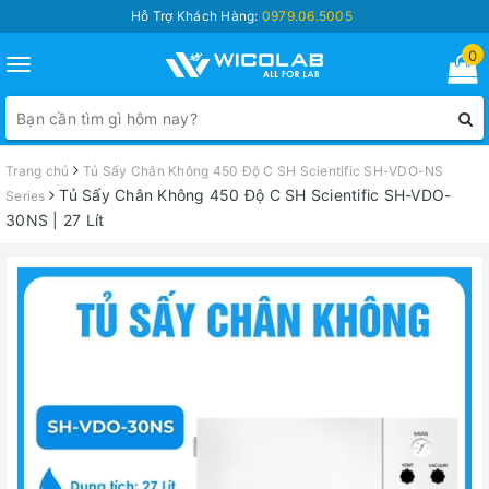
Hỗ Trợ Khách Hàng:
0979.06.5005
0
Toggle
navigation
Trang chủ
Tủ Sấy Chân Không 450 Độ C SH Scientific SH-VDO-NS
Tủ Sấy Chân Không 450 Độ C SH Scientific SH-VDO-
Series
30NS | 27 Lít