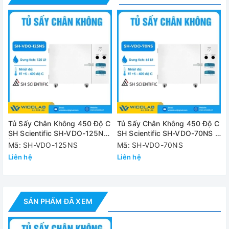
+ Gioăng đệm cửa đảm bảo độ kín
+ Đồng hồ hiển thị áp suất
+ Đường ống, van chân không, van xả, các đầu nối bằng
thép không gỉ
✅
Tính năng An toàn:
+ Chức năng tự động thiết lập lại khi ngắt nguồn điện
+ Chuông báo khi hết thời gian cài đặt
Tủ Sấy Chân Không 450 Độ C
Tủ Sấy Chân Không 450 Độ C
SH Scientific SH-VDO-125NS
SH Scientific SH-VDO-70NS |
+ Cầu dao chống rò điện
| 125 Lít
64 Lít
Mã: SH-VDO-125NS
Mã: SH-VDO-70NS
+ Chức năng bảo vệ quá nhiệt
Liên hệ
Liên hệ
Thông số kỹ thuật
SẢN PHẨM ĐÃ XEM
Model
SH-VDO-30NS
Dung tích
27 lít