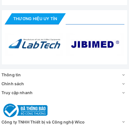
Chân không
<133Pa
Cảm biến
PT100
THƯƠNG HIỆU UY TÍN
Cài đặt thời
0 – 9999 phút
gian
Công suất
600W
Kích thước
trong
300x300x275mm
(DxWxH)
Thông tin
Chính sách
Kích thước
ngoài
Truy cập nhanh
420x595x460mm
(DxWxH)
Số kệ
2
Công ty TNHH Thiết bị và Công nghệ Wico
Nguồn điện
220V, 50Hz