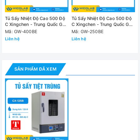
Phạm vi nhiệt độ
RT+10°C - 
Tủ Sấy Nhiệt Độ Cao 500 Độ
Tủ Sấy Nhiệt Độ Cao 500 Độ
Dao động nhiệt độ
±1°C
C Xingchen - Trung Quốc GW-
C Xingchen - Trung Quốc GW-
400BE | 392 Lít
250BE | 250 Lít
Mã: GW-400BE
Mã: GW-250BE
Kích thước buồng sấy
500*450*5
Liên hệ
Liên hệ
Kích thước đóng gói
730x720x1
Nguồn điện
220V
SẢN PHẨM ĐÃ XEM
Công suất
2.3 Kw
Khối lượng (NW/GW)
60/66 kg
Đánh giá