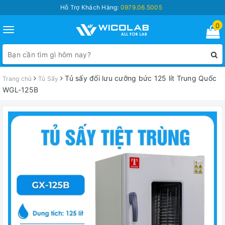
Hỗ Trợ Khách Hàng:
0979.06.5005
0
Toggle
navigation
Tủ sấy đối lưu cưỡng bức 125 lít Trung Quốc
Trang chủ
Tủ Sấy
WGL-125B