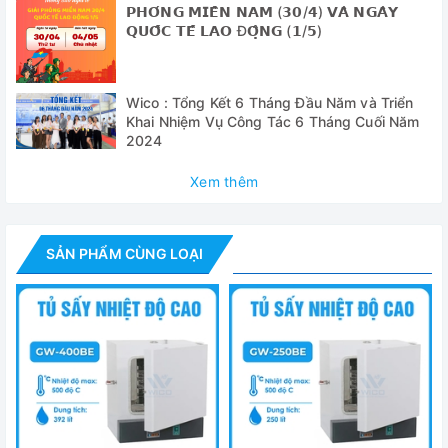
𝗣𝗛𝗢́𝗡𝗚 𝗠𝗜𝗘̂̀𝗡 𝗡𝗔𝗠 (𝟯𝟬/𝟰) 𝗩𝗔̀ 𝗡𝗚𝗔̀𝗬
trong tủ đối lưu cưỡng bức bằng quạt làm cho nhiệt độ
𝗤𝗨𝗢̂́𝗖 𝗧𝗘̂́ 𝗟𝗔𝗢 Đ𝗢̣̂𝗡𝗚 (𝟭/𝟱)
giữa các vị trí bên trong tủ đồng đều hơn.
✅ Quạt đối lưu được thiết kế theo cấu trúc hút không khí
làm mát cưỡng bức đảm bảo nhiệt độ làm việc tối đa của
Wico : Tổng Kết 6 Tháng Đầu Năm và Triển
Khai Nhiệm Vụ Công Tác 6 Tháng Cuối Năm
Motor dưới 50°C kéo dài tuổi thọ của Motor
2024
✅ Buồng sấy được làm bằng thép không gỉ.
Xem thêm
Cung cấp bao gồm
- Tủ sấy WGL-125B
SẢN PHẨM CÙNG LOẠI
- Khay trữ mẫu: 02 chiếc
- Hướng dẫn sử dụng tiếng Anh và Tiếng Việt
Thông số kỹ thuật
Model
WGL-125B
Thể tích buồng sấy
125 lít