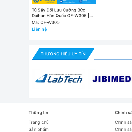
Cung cấp bao gồm:
Tủ Sấy Đối Lưu Cưỡng Bức
Daihan Hàn Quốc OF-W305 |
- Tủ sấy Daihan OF-W305
305 Lít - Cửa Kính
Mã: OF-W305
- 02 giá để mẫu
Liên hệ
- Tài liệu hướng dẫn sử dụng tiếng Anh
Thông số kỹ thuật
THƯƠNG HIỆU UY TÍN
Model
OF-
Dung tích
305 L
Kiểu đối lưu
Đối l
Cửa kính
Cánh 
Thông tin
Chính s
Dải nhiệt độ
+5℃ 
Trang chủ
Chính s
Công suất gia nhiệt
330
Sản phẩm
Chính s