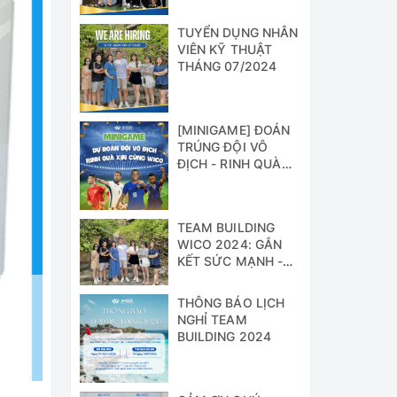
TUYỂN DỤNG NHÂN
VIÊN KỸ THUẬT
THÁNG 07/2024
[MINIGAME] ĐOÁN
TRÚNG ĐỘI VÔ
ĐỊCH - RINH QUÀ
XỊN CÙNG WICO!!!
TEAM BUILDING
WICO 2024: GẮN
KẾT SỨC MẠNH -
VỮNG BƯỚC
THÀNH CÔNG
THÔNG BÁO LỊCH
NGHỈ TEAM
BUILDING 2024