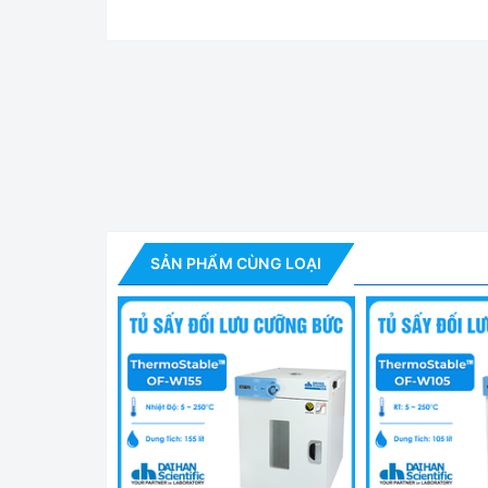
Tủ Sấy Đối Lưu Cư
Tính Năng Tủ Sấy Đối Lưu Cưỡng Bứ
SẢN PHẨM CÙNG LOẠI
✅ Tối ưu hóa luồng không khí với cơ chế cưỡng b
✅ Nhiệt độ RT+5 đến 250 độ C, độ chính xác ±0.3 
sổ kính hoặc không có cửa sổ kính.
✅ Hệ thống gia nhiệt từ ba phía: cơ chế gia nhiệt 
✅ Tủ sấy đối lưu cưỡng bức OF-50 với điều khiển n
✅ Tối ưu hóa luồng không khí với cơ chế cưỡng b