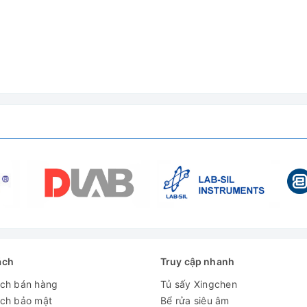
W305
ít
ưu cưỡng bức
tủ có ô cửa kính: Người dùng có thể quan sát quá trình sấy.
ách
Truy cập nhanh
đến 250℃
ách bán hàng
Tủ sấy Xingchen
0W
ách bảo mật
Bể rửa siêu âm