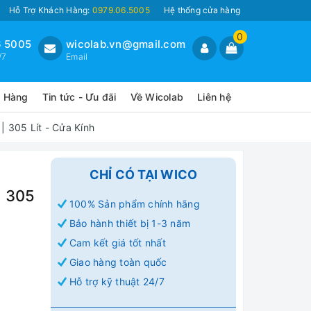
Hỗ Trợ Khách Hàng:
0979.06.5005
Hệ thống cửa hàng
0
 5005
wicolab.vn@gmail.com
/7
Email
o Hàng
Tin tức - Ưu đãi
Về Wicolab
Liên hệ
 305 Lít - Cửa Kính
CHỈ CÓ TẠI WICO
| 305
100% Sản phẩm chính hãng
Bảo hành thiết bị 1-3 năm
Cam kết giá tốt nhất
Giao hàng toàn quốc
Hỗ trợ kỹ thuật 24/7