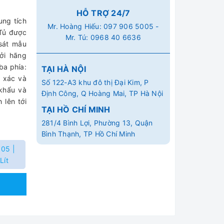
HỖ TRỢ 24/7
ung tích
Mr. Hoàng Hiếu:
097 906 5005
-
.Tủ được
Mr. Tú:
0968 40 6636
 sát mẫu
ởi hãng
ba phía:
TẠI HÀ NỘI
h xác và
Số 122-A3 khu đô thị Đại Kim, P
khẩu và
Định Công, Q Hoàng Mai, TP Hà Nội
 lên tới
TẠI HỒ CHÍ MINH
281/4 Bình Lợi, Phường 13, Quận
Bình Thạnh, TP Hồ Chí Minh
05 |
Lít