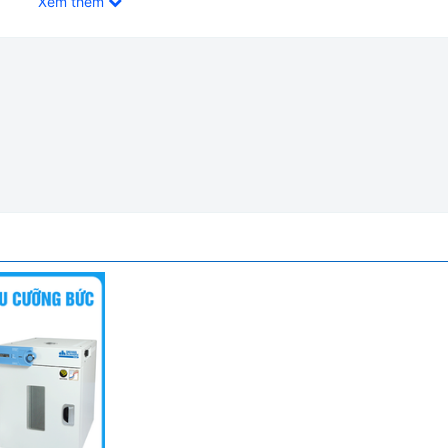
Xem thêm
ỡng Bức Daihan Hàn Quốc OF-W305
c OF-W305:
ức
độ C ở 100 độ C. Dung tích 50 đến 305 lít. Có thể lựa chọn loại 
hiệu suất tốt giúp độ chính xác và đồng đều nhiệt cao.
hiệt độ chính xác với Bộ điều khiển kỹ thuật số PID.
ức.