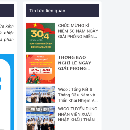
Tin tức liên quan
CHÚC MỪNG KỈ
ửa kính
NIỆM 50 NĂM NGÀY
a nhiệt
GIẢI PHÓNG MIỀN
và phân
NAM - THỐNG
NHẤT ĐẤT NƯỚC
𝗧𝗛𝗢̂𝗡𝗚 𝗕𝗔́𝗢
𝗡𝗚𝗛𝗜̉ 𝗟𝗘̂̃ 𝗡𝗚𝗔̀𝗬
𝗚𝗜𝗔̉𝗜 𝗣𝗛𝗢́𝗡𝗚
𝗠𝗜𝗘̂̀𝗡 𝗡𝗔𝗠 (𝟯𝟬/𝟰)
𝗩𝗔̀ 𝗡𝗚𝗔̀𝗬 𝗤𝗨𝗢̂́𝗖
𝗧𝗘̂́ 𝗟𝗔𝗢 Đ𝗢̣̂𝗡𝗚
Wico : Tổng Kết 6
(𝟭/𝟱)
Tháng Đầu Năm và
Triển Khai Nhiệm Vụ
Công Tác 6 Tháng
WICO TUYỂN DỤNG
Cuối Năm 2024
NHÂN VIÊN XUẤT
NHẬP KHẨU THÁNG
07/2024