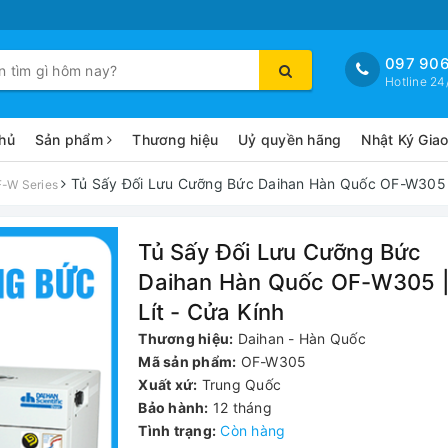
097 906
Hotline 24
hủ
Sản phẩm
Thương hiệu
Uỷ quyền hãng
Nhật Ký Gia
Tủ Sấy Đối Lưu Cưỡng Bức Daihan Hàn Quốc OF-W305 |
-W Series
Tủ Sấy Đối Lưu Cưỡng Bức
Daihan Hàn Quốc OF-W305 
Lít - Cửa Kính
Thương hiệu:
Daihan - Hàn Quốc
Mã sản phẩm:
OF-W305
Xuất xứ:
Trung Quốc
Bảo hành:
12 tháng
Tình trạng:
Còn hàng