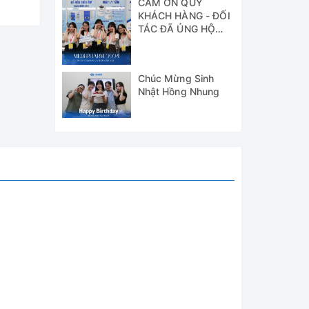
CẢM ƠN QUÝ
KHÁCH HÀNG - ĐỐI
TÁC ĐÃ ỦNG HỘ
WICO TẠI TRIỂN
LÃM MEDI-PHARM
2024
Chúc Mừng Sinh
Nhật Hồng Nhung
có cửa