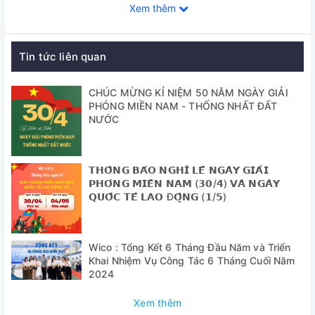
được chứ tạo bằng thép không gỉ đáp ứng các yêu cầu về
Xem thêm
vệ sinh và an toàn.
✅ Hiện nay YCO-N01 được sử dụng rộng rãi trong các
Tin tức liên quan
phòng thí nghiệm, phòng nghiên cứu trong các lĩnh vực: Y
tế, dược phẩm, thực phẩm, đồ uống, công nghiệp khai
khoáng, vật liệu...
CHÚC MỪNG KỈ NIỆM 50 NĂM NGÀY GIẢI
PHÓNG MIỀN NAM - THỐNG NHẤT ĐẤT
NƯỚC
Cung cấp bao gồm:
- Tủ sấy đối lưu cưỡng bức Gemmy YCO-N01 (50 lít)
𝗧𝗛𝗢̂𝗡𝗚 𝗕𝗔́𝗢 𝗡𝗚𝗛𝗜̉ 𝗟𝗘̂̃ 𝗡𝗚𝗔̀𝗬 𝗚𝗜𝗔̉𝗜
- 2 giá để mẫu bằng thép không gỉ, có thể điều chỉnh chiều
𝗣𝗛𝗢́𝗡𝗚 𝗠𝗜𝗘̂̀𝗡 𝗡𝗔𝗠 (𝟯𝟬/𝟰) 𝗩𝗔̀ 𝗡𝗚𝗔̀𝗬
cao
𝗤𝗨𝗢̂́𝗖 𝗧𝗘̂́ 𝗟𝗔𝗢 Đ𝗢̣̂𝗡𝗚 (𝟭/𝟱)
- Tài liệu HDSD
Thông số kỹ thuật
Wico : Tổng Kết 6 Tháng Đầu Năm và Triển
Khai Nhiệm Vụ Công Tác 6 Tháng Cuối Năm
2024
Model
YC0-N01
Xem thêm
Đáp ứng các