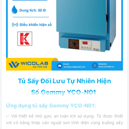
Tủ Sấy Đối Lưu Tự Nhiên Hiện
Số Gemmy YCO-N01
Ứng dụng tủ sấy Gemmy YCO-N01:
✅ Với thiết kế nhỏ gọn, an toàn khi sử dụng. Tủ được thiết
với vỏ bằng thép cán nguội sơn tĩnh điện cùng buồng sấy