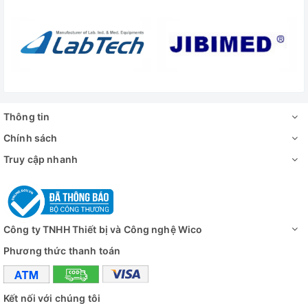
trong
- Tủ sấy đối lưu cưỡng bức Gemmy hiện s
Cung cấp bao
- 2 giá để mẫu bằng thép không gỉ, có thể
gồm:
- Tài liệu HDSD
Đánh giá
Thông tin
Chính sách
Truy cập nhanh
Công ty TNHH Thiết bị và Công nghệ Wico
Phương thức thanh toán
Kết nối với chúng tôi