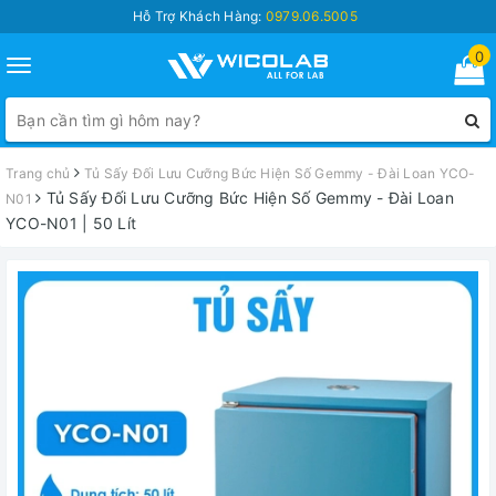
Hỗ Trợ Khách Hàng:
0979.06.5005
0
Toggle
navigation
Trang chủ
Tủ Sấy Đối Lưu Cưỡng Bức Hiện Số Gemmy - Đài Loan YCO-
Tủ Sấy Đối Lưu Cưỡng Bức Hiện Số Gemmy - Đài Loan
N01
YCO-N01 | 50 Lít