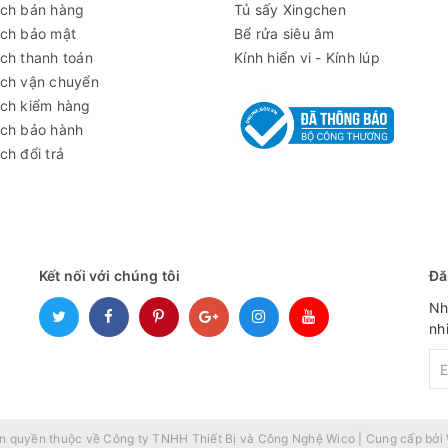
ách bán hàng
Tủ sấy Xingchen
mart-LabTM
ách bảo mật
Bể rửa siêu âm
ch thanh toán
Kính hiển vi - Kính lúp
 tục
ách vận chuyển
ách kiểm hàng
 inch LCD TFT
ách bảo hành
ể kết nối PC
ch đổi trả
Kết nối với chúng tôi
Đă
Nh
nh
gỉ, tải trọng lên đến 16kg mỗi giá
n quyền thuộc về
Công ty TNHH Thiết Bị và Công Nghệ Wico
|
Cung cấp bởi