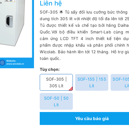
Liên hệ
SOF-305 🌟 Tủ sấy đối lưu cưỡng bức thông
dung tích 305 lít với nhiệt độ tối đa lên tới 
Tủ được thiết kế và chế tạo bởi hãng Daih
Quốc.Với bộ điều khiển Smart-Lab cùng m
cảm ứng LCD TFT 4 inch thiết kế tiện dụ
phẩm được nhập khẩu và phân phối chính h
Wicolab. Bảo hành lên tới 12 tháng. Hỗ trợ g
toàn quốc.
Tùy chọn:
SOF-305 |
SOF-155 | 155
SOF-105
305 Lít
Lít
Lí
SOF-50 | 50
Lít
Yêu cầu báo giá