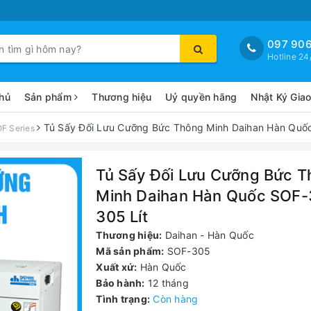
097 906
Hotline 24
hủ
Sản phẩm
Thương hiệu
Uỷ quyền hãng
Nhật Ký Gia
Tủ Sấy Đối Lưu Cưỡng Bức Thông Minh Daihan Hàn Quốc
F Series
Tủ Sấy Đối Lưu Cưỡng Bức 
Minh Daihan Hàn Quốc SOF-
305 Lít
Thương hiệu:
Daihan - Hàn Quốc
Mã sản phẩm:
SOF-305
Xuất xứ:
Hàn Quốc
Bảo hành:
12 tháng
Tình trạng:
Còn hàng