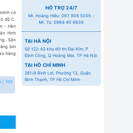
HỖ TRỢ 24/7
 minh có
Mr. Hoàng Hiếu:
097 906 5005
-
250 độ C.
Mr. Tú:
0968 40 6636
an - Hàn
àn hình
ng. Sản
TẠI HÀ NỘI
ãng bởi
Số 122-A3 khu đô thị Đại Kim, P
iao hàng
Định Công, Q Hoàng Mai, TP Hà Nội
TẠI HỒ CHÍ MINH
281/4 Bình Lợi, Phường 13, Quận
Bình Thạnh, TP Hồ Chí Minh
 | 105
t