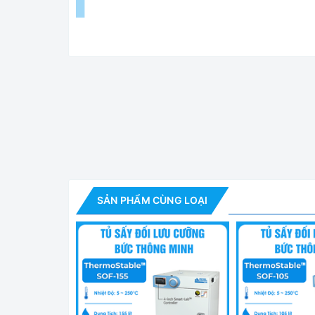
Tủ Sấy Đối Lưu Cưỡng Bứ
Tính Năng Tủ Sấy Đối Lưu Cưỡng Bức
SẢN PHẨM CÙNG LOẠI
✅ Dòng Smart màn hình cảm ứng 4 inch. Có thể cà
✅ Điều khiển nhiệt độ chính xác với Bộ điều khiển
✅ Tối ưu hóa luồng không khí với cơ chế đối lưu t
✅ Bộ điều khiển Smart-LabTM
✅Kết nối máy tính qua giao diện RS232C và USB