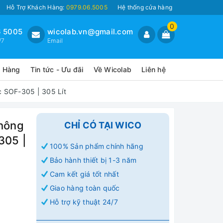
Hỗ Trợ Khách Hàng:
0979.06.5005
Hệ thống cửa hàng
0
 5005
wicolab.vn@gmail.com
/7
Email
o Hàng
Tin tức - Ưu đãi
Về Wicolab
Liên hệ
 SOF-305 | 305 Lít
Thông
CHỈ CÓ TẠI WICO
305 |
100% Sản phẩm chính hãng
Bảo hành thiết bị 1-3 năm
Cam kết giá tốt nhất
Giao hàng toàn quốc
Hỗ trợ kỹ thuật 24/7