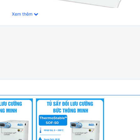
Xem thêm
c Thông Minh Daihan Hàn Quốc SOF-305
 Thông Minh SOF-305:
i đặt giám sát nhiệt độ qua APP. Nhiệt độ RT+5 đến 250 độ C.
 kỹ thuật số Fuzzy
ự nhiên