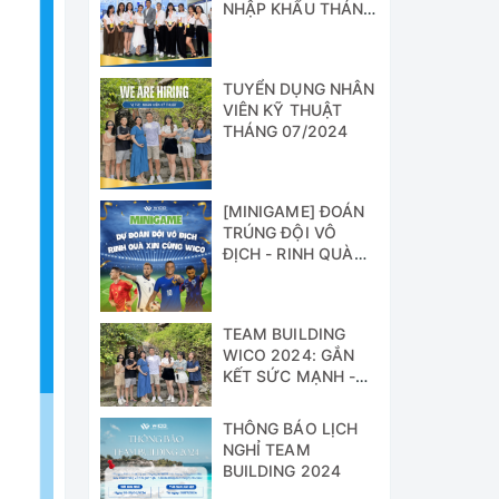
NHẬP KHẨU THÁNG
07/2024
TUYỂN DỤNG NHÂN
VIÊN KỸ THUẬT
THÁNG 07/2024
[MINIGAME] ĐOÁN
TRÚNG ĐỘI VÔ
ĐỊCH - RINH QUÀ
XỊN CÙNG WICO!!!
TEAM BUILDING
WICO 2024: GẮN
KẾT SỨC MẠNH -
VỮNG BƯỚC
THÀNH CÔNG
THÔNG BÁO LỊCH
NGHỈ TEAM
BUILDING 2024