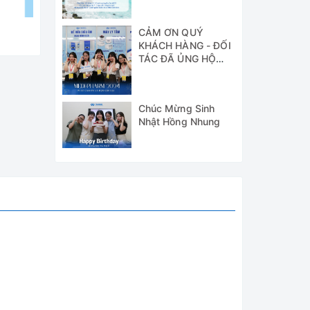
CẢM ƠN QUÝ
KHÁCH HÀNG - ĐỐI
TÁC ĐÃ ỦNG HỘ
WICO TẠI TRIỂN
LÃM MEDI-PHARM
2024
Chúc Mừng Sinh
Nhật Hồng Nhung