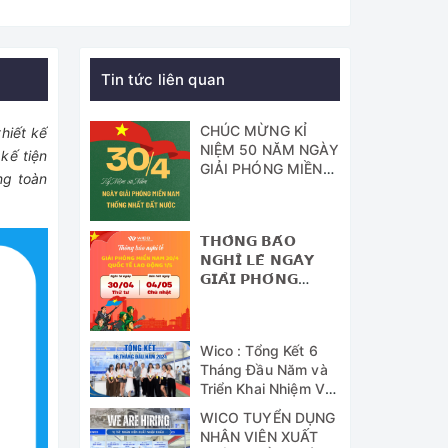
Tin tức liên quan
CHÚC MỪNG KỈ
hiết kế
NIỆM 50 NĂM NGÀY
kế tiện
GIẢI PHÓNG MIỀN
ng toàn
NAM - THỐNG
NHẤT ĐẤT NƯỚC
𝗧𝗛𝗢̂𝗡𝗚 𝗕𝗔́𝗢
𝗡𝗚𝗛𝗜̉ 𝗟𝗘̂̃ 𝗡𝗚𝗔̀𝗬
𝗚𝗜𝗔̉𝗜 𝗣𝗛𝗢́𝗡𝗚
𝗠𝗜𝗘̂̀𝗡 𝗡𝗔𝗠 (𝟯𝟬/𝟰)
𝗩𝗔̀ 𝗡𝗚𝗔̀𝗬 𝗤𝗨𝗢̂́𝗖
𝗧𝗘̂́ 𝗟𝗔𝗢 Đ𝗢̣̂𝗡𝗚
Wico : Tổng Kết 6
(𝟭/𝟱)
Tháng Đầu Năm và
Triển Khai Nhiệm Vụ
Công Tác 6 Tháng
WICO TUYỂN DỤNG
Cuối Năm 2024
NHÂN VIÊN XUẤT