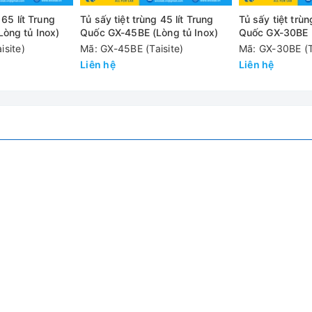
 65 lít Trung
Tủ sấy tiệt trùng 45 lít Trung
Tủ sấy tiệt trùn
ược hiển thị trên màn hình LCD cùng lúc, Bộ nhớ tự động lưu trữ d
òng tủ Inox)
Quốc GX-45BE (Lòng tủ Inox)
Quốc GX-30BE (
isite)
Mã: GX-45BE (Taisite)
Mã: GX-30BE (T
Liên hệ
Liên hệ
hông khí làm mát cưỡng bức đảm bảo nhiệt độ làm việc tối đa của 
GX-125B