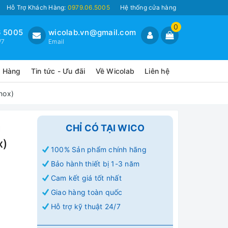
Hỗ Trợ Khách Hàng:
0979.06.5005
Hệ thống cửa hàng
0
 5005
wicolab.vn@gmail.com
/7
Email
o Hàng
Tin tức - Ưu đãi
Về Wicolab
Liên hệ
nox)
g
CHỈ CÓ TẠI WICO
x)
100% Sản phẩm chính hãng
Bảo hành thiết bị 1-3 năm
Cam kết giá tốt nhất
Giao hàng toàn quốc
Hỗ trợ kỹ thuật 24/7