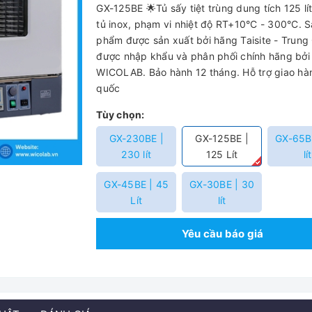
GX-125BE 🌟Tủ sấy tiệt trùng dung tích 125 lít
tủ inox, phạm vi nhiệt độ RT+10°C - 300°C. 
phẩm được sản xuất bởi hãng Taisite - Trung
được nhập khẩu và phân phối chính hãng bởi
WICOLAB. Bảo hành 12 tháng. Hỗ trợ giao hà
quốc
Tùy chọn:
GX-230BE |
GX-125BE |
GX-65B
230 lít
125 Lít
lít
GX-45BE | 45
GX-30BE | 30
Lít
lít
Yêu cầu báo giá