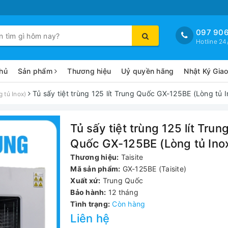
097 906
Hotline 24
hủ
Sản phẩm
Thương hiệu
Uỷ quyền hãng
Nhật Ký Gia
Tủ sấy tiệt trùng 125 lít Trung Quốc GX-125BE (Lòng tủ I
 tủ Inox)
Tủ sấy tiệt trùng 125 lít Trun
Quốc GX-125BE (Lòng tủ Ino
Thương hiệu:
Taisite
Mã sản phẩm:
GX-125BE (Taisite)
Xuất xứ:
Trung Quốc
Bảo hành:
12 tháng
Tình trạng:
Còn hàng
Liên hệ