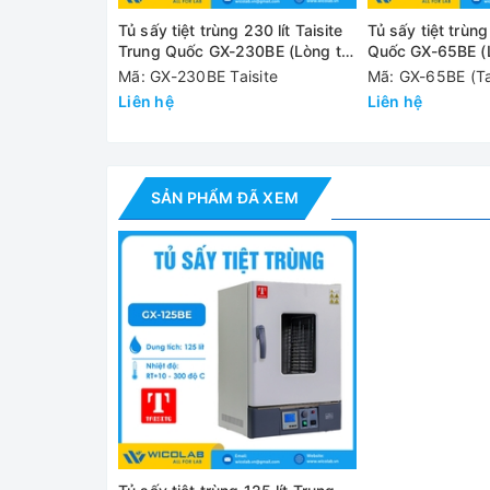
các vị trí bên trong tủ đồng đều hơn.
Tủ sấy tiệt trùng 230 lít Taisite
Tủ sấy tiệt trùng
✅ Tính năng đặc biệt của dòng BE: Nhiều dữ liệu đ
Trung Quốc GX-230BE (Lòng tủ
Quốc GX-65BE (L
Inox)
cài đặt khi sảy ra sự cố mất điện.
Mã: GX-230BE Taisite
Mã: GX-65BE (Ta
Liên hệ
Liên hệ
✅ Quạt đối lưu được thiết kế theo cấu trúc hút k
dưới 50°C kéo dài tuổi thọ của Motor
✅ Buồng sấy được làm bằng thép không gỉ.
SẢN PHẨM ĐÃ XEM
Cung cấp bao gồm
- Tủ sấy GX-125BE
- Khay trữ mẫu: 02 chiếc
- Hướng dẫn sử dụng tiếng Anh và Tiếng Việt
Thông số kỹ thuật
Model