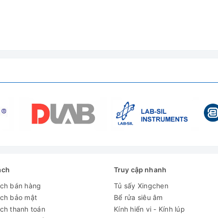
125 lít
RT+10°C - 300°C
±1°C
500*450*550mm
730x720x1000mm
220V
2.3 Kw
60/66 kg
ách
Truy cập nhanh
ách bán hàng
Tủ sấy Xingchen
ách bảo mật
Bể rửa siêu âm
ch thanh toán
Kính hiển vi - Kính lúp