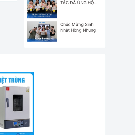
TÁC ĐÃ ỦNG HỘ
WICO TẠI TRIỂN
LÃM MEDI-PHARM
2024
Chúc Mừng Sinh
Nhật Hồng Nhung
trong
 vật
giữa