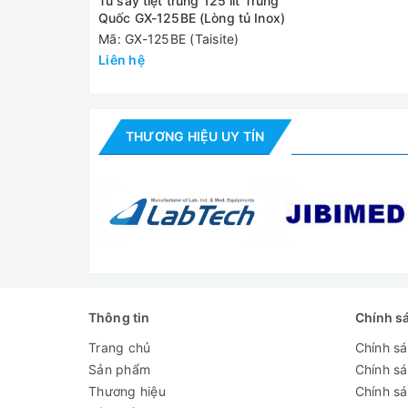
Tủ sấy tiệt trùng 125 lít Trung
Thể tích buồng sấy
Quốc GX-125BE (Lòng tủ Inox)
Phạm vi nhiệt độ
Mã: GX-125BE (Taisite)
Liên hệ
Dao động nhiệt độ
Kích thước buồng sấy
THƯƠNG HIỆU UY TÍN
Kích thước đóng gói
Nguồn điện
Công suất
Khối lượng (NW/GW)
Đánh giá
Thông tin
Chính s
Trang chủ
Chính s
Sản phẩm
Chính s
Thương hiệu
Chính sá