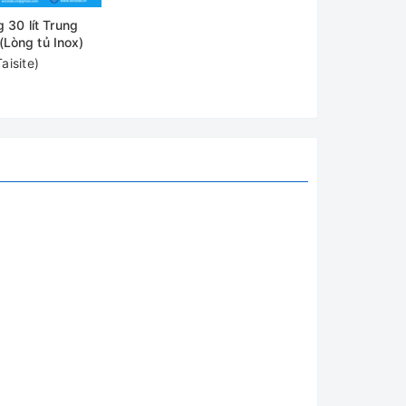
g 30 lít Trung
ữ liệu
Lòng tủ Inox)
aisite)
Motor