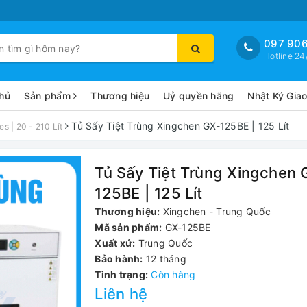
097 906
Hotline 24
hủ
Sản phẩm
Thương hiệu
Uỷ quyền hãng
Nhật Ký Gia
Tủ Sấy Tiệt Trùng Xingchen GX-125BE | 125 Lít
s | 20 - 210 Lít
Tủ Sấy Tiệt Trùng Xingchen 
125BE | 125 Lít
Thương hiệu:
Xingchen - Trung Quốc
Mã sản phẩm:
GX-125BE
Xuất xứ:
Trung Quốc
Bảo hành:
12 tháng
Tình trạng:
Còn hàng
Liên hệ