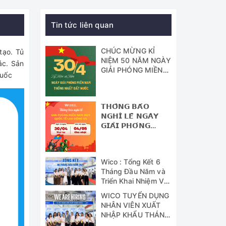
Tin tức liên quan
CHÚC MỪNG KỈ
tạo. Tủ
NIỆM 50 NĂM NGÀY
ác. Sản
GIẢI PHÓNG MIỀN
quốc
NAM - THỐNG
NHẤT ĐẤT NƯỚC
𝗧𝗛𝗢̂𝗡𝗚 𝗕𝗔́𝗢
𝗡𝗚𝗛𝗜̉ 𝗟𝗘̂̃ 𝗡𝗚𝗔̀𝗬
𝗚𝗜𝗔̉𝗜 𝗣𝗛𝗢́𝗡𝗚
𝗠𝗜𝗘̂̀𝗡 𝗡𝗔𝗠 (𝟯𝟬/𝟰)
𝗩𝗔̀ 𝗡𝗚𝗔̀𝗬 𝗤𝗨𝗢̂́𝗖
𝗧𝗘̂́ 𝗟𝗔𝗢 Đ𝗢̣̂𝗡𝗚
Wico : Tổng Kết 6
(𝟭/𝟱)
Tháng Đầu Năm và
Triển Khai Nhiệm Vụ
Công Tác 6 Tháng
WICO TUYỂN DỤNG
Cuối Năm 2024
NHÂN VIÊN XUẤT
NHẬP KHẨU THÁNG
07/2024