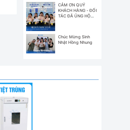
CẢM ƠN QUÝ
KHÁCH HÀNG - ĐỐI
TÁC ĐÃ ỦNG HỘ
WICO TẠI TRIỂN
LÃM MEDI-PHARM
2024
Chúc Mừng Sinh
Nhật Hồng Nhung
về chất
c doanh
. Nó có