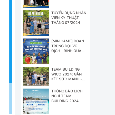
TUYỂN DỤNG NHÂN
VIÊN KỸ THUẬT
THÁNG 07/2024
[MINIGAME] ĐOÁN
TRÚNG ĐỘI VÔ
ĐỊCH - RINH QUÀ
XỊN CÙNG WICO!!!
TEAM BUILDING
WICO 2024: GẮN
KẾT SỨC MẠNH -
VỮNG BƯỚC
THÀNH CÔNG
THÔNG BÁO LỊCH
NGHỈ TEAM
BUILDING 2024