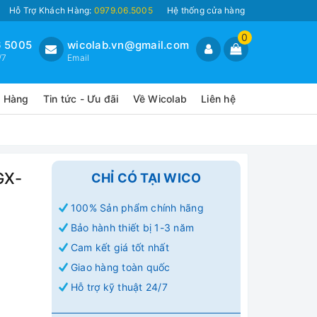
Hỗ Trợ Khách Hàng:
0979.06.5005
Hệ thống cửa hàng
0
 5005
wicolab.vn@gmail.com
/7
Email
o Hàng
Tin tức - Ưu đãi
Về Wicolab
Liên hệ
GX-
CHỈ CÓ TẠI WICO
100% Sản phẩm chính hãng
Bảo hành thiết bị 1-3 năm
Cam kết giá tốt nhất
Giao hàng toàn quốc
Hỗ trợ kỹ thuật 24/7