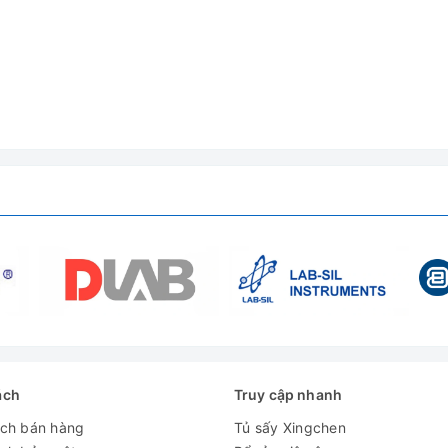
ách
Truy cập nhanh
sấy
ách bán hàng
Tủ sấy Xingchen