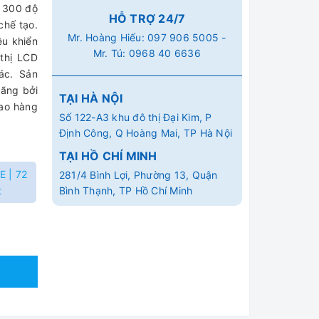
g 300 độ
HỖ TRỢ 24/7
chế tạo.
Mr. Hoàng Hiếu:
097 906 5005
-
ều khiển
Mr. Tú:
0968 40 6636
 thị LCD
ác. Sản
ãng bởi
TẠI HÀ NỘI
iao hàng
Số 122-A3 khu đô thị Đại Kim, P
Định Công, Q Hoàng Mai, TP Hà Nội
TẠI HỒ CHÍ MINH
E | 72
281/4 Bình Lợi, Phường 13, Quận
t
Bình Thạnh, TP Hồ Chí Minh