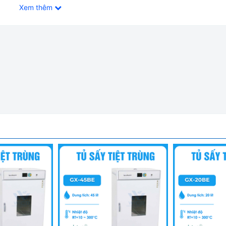
Xem thêm
g Xingchen Trung Quốc GX-125BE
hen GX-BE:
en Trung Quốc sản xuất. Đây là dòng tủ có thiết kế mới, tối ưu 
t lượng với giá thành tốt nhất.
rùng dụng cụ, thiết bị, xử lý nhiệt trong phòng thí nghiệm của cá
u, đơn vị y tế và y tế...
- Bộ điều khiển hiện số - Cửa kép có ô kính:
t lượng cao, và bề mặt được xử lý bằng quy trình phun tĩnh điện