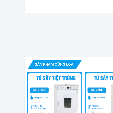
Tủ Sấy Tiệt Trùn
Ứng dụng của Tủ sấy tiệt trùng Xingc
- GX-BE là dòng tủ sấy xuất khẩu do hãng Xingch
SẢN PHẨM CÙNG LOẠI
lượng và quy trình sản xuất mang lại sản phẩm chấ
- Sử dụng không khí nóng ở nhiệt độ cao để tiệt t
nghiệp công nghiệp và khai thác mỏ, viện nghiên cứ
Thiết kế kiểu để bàn lòng tủ Inox 304 
- Vỏ ngoài được làm bằng thép tấm cán nguội chấ
vẻ ngoài đẹp, chống ăn mòn và độ bền cao.