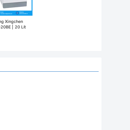
 ra cửa
ùng Xingchen
20BE | 20 Lít
à chính
 ổ đĩa ,