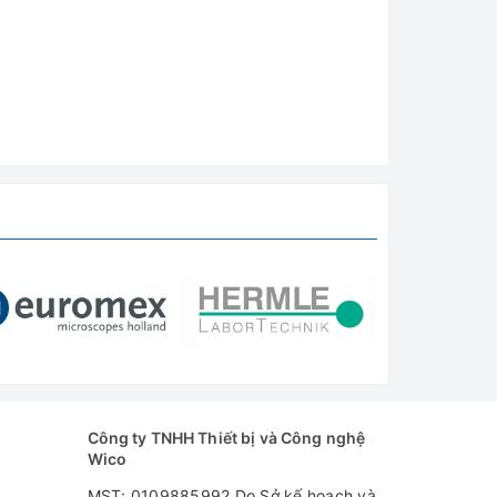
Công ty TNHH Thiết bị và Công nghệ
Wico
MST: 0109885992 Do Sở kế hoạch và