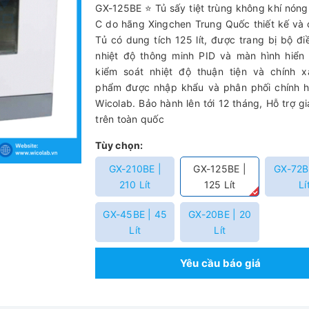
GX-125BE ⭐ Tủ sấy tiệt trùng không khí nón
C do hãng Xingchen Trung Quốc thiết kế và 
Tủ có dung tích 125 lít, được trang bị bộ đi
nhiệt độ thông minh PID và màn hình hiển
kiểm soát nhiệt độ thuận tiện và chính x
phẩm được nhập khẩu và phân phối chính h
Wicolab. Bảo hành lên tới 12 tháng, Hỗ trợ g
trên toàn quốc
Tùy chọn:
GX-210BE |
GX-125BE |
GX-72B
210 Lít
125 Lít
Lí
GX-45BE | 45
GX-20BE | 20
Lít
Lít
Yêu cầu báo giá