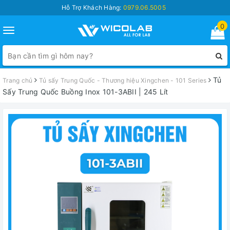
Hỗ Trợ Khách Hàng:
0979.06.5005
0
Toggle
navigation
Tủ
Trang chủ
Tủ sấy Trung Quốc - Thương hiệu Xingchen - 101 Series
Sấy Trung Quốc Buồng Inox 101-3ABII | 245 Lít