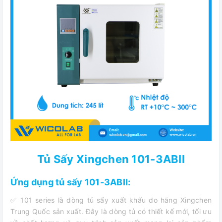
Tủ Sấy Xingchen 101-3ABII
Ứng dụng tủ sấy 101-3ABII:
✅ 101 series là dòng tủ sấy xuất khẩu do hãng Xingchen
Trung Quốc sản xuất. Đây là dòng tủ có thiết kế mới, tối ưu