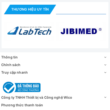
RT +10 đến 300 độ C
việc
THƯƠNG HIỆU UY TÍN
Độ đồng đều
±3%
nhiệt độ
Cài đặt thời
0 – 9999 phút
gian
Cảm biến nhiệt
Pt100
Công suất định
3 kW
Thông tin
mức
Chính sách
Vật liệu buồng
Inox
sấy
Truy cập nhanh
Kích thước tổng
670x1010x880 mm
thể
Nguồn điện
220V - 50Hz
Công ty TNHH Thiết bị và Công nghệ Wico
Phương thức thanh toán
- Tủ sấy 101-3ABII : 1 chiếc