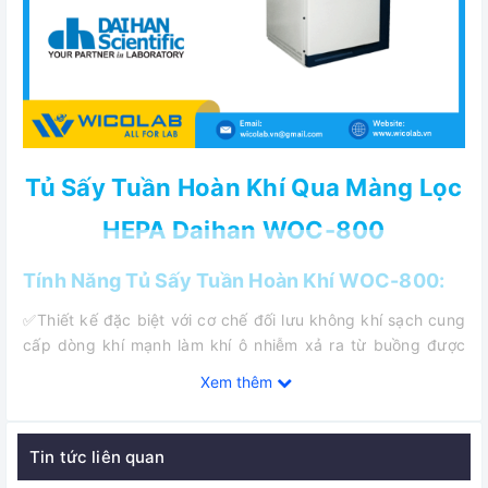
Tủ Sấy Tuần Hoàn Khí Qua Màng Lọc
HEPA Daihan WOC-800
Tính Năng Tủ Sấy Tuần Hoàn Khí WOC-800:
✅Thiết kế đặc biệt với cơ chế đối lưu không khí sạch cung
cấp dòng khí mạnh làm khí ô nhiễm xả ra từ buồng được
lọc sạch không khí quay lại vào buồng.
Xem thêm
✅ Điều khiển nhiệt độ chính xác với Bộ điều khiển Digital
Fuzzy Control System
Tin tức liên quan
✅ Bộ điều khiển Jog-Shuttle