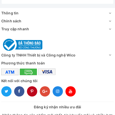
(WxDxH)
Khối lượng
386kg
Thông tin
Chính sách
Công suất
6500W
Truy cập nhanh
Nguồn điện
1 pha, AC 230V, 50/60hz
Đánh giá
Công ty TNHH Thiết bị và Công nghệ Wico
Phương thức thanh toán
Kết nối với chúng tôi
Đăng ký nhận nhiều ưu đãi