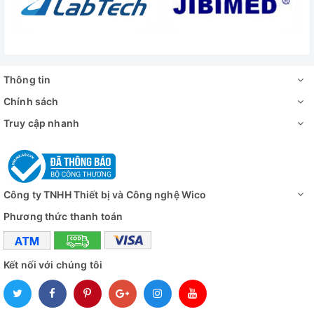
0 – 9999 phút
gian
Cảm biến nhiệt
Pt100
Công suất định
2000W
Thông tin
mức
Chính sách
Vật liệu buồng
Inox
Truy cập nhanh
sấy
Kích thước tổng
620 x 860 x 730 mm
thể
Nguồn điện
220V - 50Hz
Công ty TNHH Thiết bị và Công nghệ Wico
Phương thức thanh toán
- Tủ sấy 101-2BE: 1 chiếc
Cung cấp bao
- Giá để mẫu sấy: 2 chiếc
gồm
Kết nối với chúng tôi
- Hướng dẫn sử dụng : 1 bộ
Đánh giá