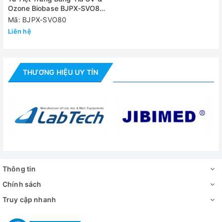
Ozone Biobase BJPX-SVO80
| 90 Lít
Mã: BJPX-SVO80
Liên hệ
THƯƠNG HIỆU UY TÍN
Thông tin
Chính sách
Truy cập nhanh