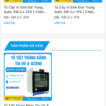
Bên ngoài
Tủ Cấy Vi Sinh Đôi Trung
Tủ Cấy Vi Sinh Đơn Trung
Kích thước bên trong (WxDxH)
398 x 49
Quốc SW-CJ-2FD | Chân
Quốc SW-CJ-1FD | Chân
Tháo Rời
Tháo Rời
Mã: SW-CJ-2FD
Mã: SW-CJ-1FD
Kích thước bên ngoài (WxDxH)
495 x 60
Liên hệ
Liên hệ
Nguồn điện
AC 110 / 
Khối lượng
55kg
SẢN PHẨM ĐÃ XEM
Đánh giá
Tủ Tiệt Trùng Bằng Tia UV &