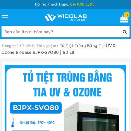
Hỗ Trợ Khách Hàng:
0979.06.5005
0
Toggle
navigation
Tủ Tiệt Trùng Bằng Tia UV &
Trang chủ
Thiết Bị Thí Nghiệm
Ozone Biobase BJPX-SVO80 | 90 Lít