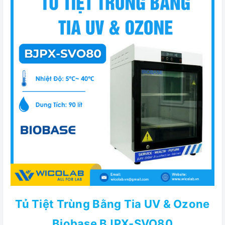
Tủ Tiệt Trùng Bằng Tia UV & Ozone
Biobase BJPX-SVO80