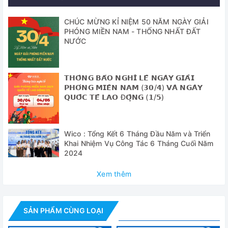
+ Kết nối internet bằng Wifi (kết nối không dây)
+ Tính năng tự chuẩn đoán
CHÚC MỪNG KỈ NIỆM 50 NĂM NGÀY GIẢI
PHÓNG MIỀN NAM - THỐNG NHẤT ĐẤT
+ Ghi nhận dữ liệu tự động
NƯỚC
+ Gửi các cảnh báo tới điện thoại: Lỗi nguồn/ nhiệt độ/ cửa
mở/ có lỗi
𝗧𝗛𝗢̂𝗡𝗚 𝗕𝗔́𝗢 𝗡𝗚𝗛𝗜̉ 𝗟𝗘̂̃ 𝗡𝗚𝗔̀𝗬 𝗚𝗜𝗔̉𝗜
𝗣𝗛𝗢́𝗡𝗚 𝗠𝗜𝗘̂̀𝗡 𝗡𝗔𝗠 (𝟯𝟬/𝟰) 𝗩𝗔̀ 𝗡𝗚𝗔̀𝗬
+ Cổng USB tích hợp để nâng cấp chương trình hoặc truy
𝗤𝗨𝗢̂́𝗖 𝗧𝗘̂́ 𝗟𝗔𝗢 Đ𝗢̣̂𝗡𝗚 (𝟭/𝟱)
xuất dữ liệu tủ
+ Cài đặt mật khẩu bảo vệ
Wico : Tổng Kết 6 Tháng Đầu Năm và Triển
+ Đồ thị nhiệt độ tiện theo dõi
Khai Nhiệm Vụ Công Tác 6 Tháng Cuối Năm
2024
+ Hiệu chuẩn kỹ thuật số (tính năng bù nhiệt)
Xem thêm
+ Cảnh báo cửa mở và lỗi nguồn
+ Tính năng chương trình
SẢN PHẨM CÙNG LOẠI
+ Bộ nhớ nhiệt độ Min/Max