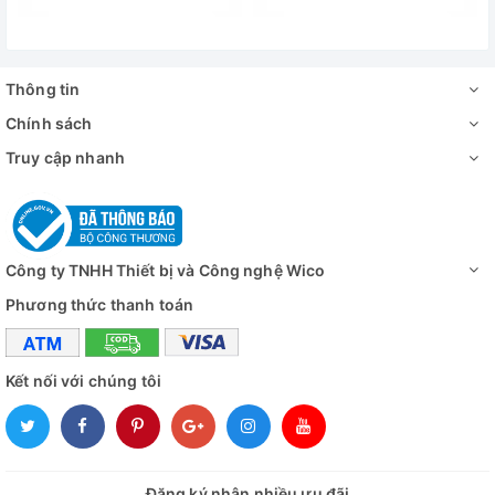
Môi chất lạnh
Hệ thống làm lạnh không sử dụng CFC (R
Bộ điều khiển
Bộ điều khiển Smart-Lab
Thông tin
Màn hình
Màn hình cảm ứng TFT LCD 7 inch
Chính sách
Truy cập nhanh
Chương trình
Hỗ trợ nhiều chương trình (theo phân đoạn
Tính năng an
Bảo vệ quá nhiệt, quá dòng, cầu dao chốn
toàn
Công ty TNHH Thiết bị và Công nghệ Wico
+ Bên trong: Thép không gỉ
Vật liệu
+ Bên ngoài: Thép sơn tĩnh điện
Phương thức thanh toán
Kệ
3 kệ thép không gỉ đục lỗ có thể điều chỉnh
Kết nối với chúng tôi
Kích thước
trong
505 x 505 x 610 mm
(WxDxH)
Kích thước
Đăng ký nhận nhiều ưu đãi