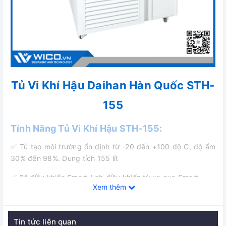
Tủ Vi Khí Hậu Daihan Hàn Quốc STH-
155
Tính Năng Tủ Vi Khí Hậu STH-155:
✅ Tủ tạo môi trường ổn định từ -20 đến +100 độ C, độ ẩm
30% đến 98%. Dung tích 155 lít
✅ Bộ điều khiển Smart-Lab điều khiển từ xa qua Smart
Xem thêm
phone thông qua WiRe App Service, với nhiều tính năng:
+ Màn hình LCD TFT cảm ứng màu 7 inch.
Tin tức liên quan