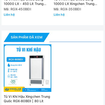
quanh của buồng giúp đảm bảo độ kín của tủ và bảo ôn
10000 LX - 450 Lít Trung
10000 LX Xingchen Trung
tốt. Đồng thời với lớp của kính người sử dụng dễ dàng quan
Quốc RGX-450BEII
Quốc RGX-350BEII | 350 Lít
Mã: RGX-450BEII
Mã: RGX-350BEII
sát và kiểm tra mẫu trong suốt quá trình vận hành.
Liên hệ
Liên hệ
Cung cấp bao gồm:
- Tủ vi khí hậu RGX-80BEII
SẢN PHẨM ĐÃ XEM
- Giá để mẫu: 02 chiếc
- Hướng dẫn sử dụng
Thông số kỹ thuật
Model
RGX-80
Thể tích
80 l
+ 5°C - 65°C (
Nhiệt độ cài đặt
Tủ Vi Khí Hậu Xingchen Trung
+ 10°C - 65°C (
Quốc RGX-80BEII | 80 Lít