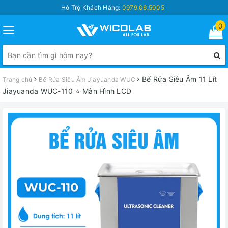
Hỗ Trợ Khách Hàng:
0979.06.5005
0
Toggle
navigation
Bể Rửa Siêu Âm 11 Lít
Trang chủ
Bể Rửa Siêu Âm Jiayuanda WUC
Jiayuanda WUC-110 ⭐ Màn Hình LCD