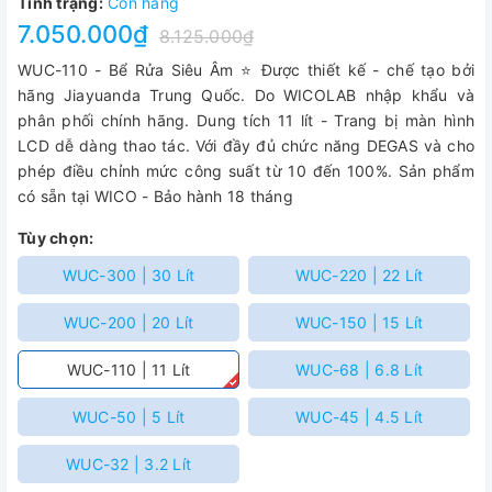
Tình trạng:
Còn hàng
7.050.000₫
8.125.000₫
WUC-110 - Bể Rửa Siêu Âm ⭐ Được thiết kế - chế tạo bởi
hãng Jiayuanda Trung Quốc. Do WICOLAB nhập khẩu và
phân phối chính hãng. Dung tích 11 lít - Trang bị màn hình
LCD dễ dàng thao tác. Với đầy đủ chức năng DEGAS và cho
phép điều chỉnh mức công suất từ 10 đến 100%. Sản phẩm
có sẵn tại WICO - Bảo hành 18 tháng
Tùy chọn:
WUC-300 | 30 Lít
WUC-220 | 22 Lít
WUC-200 | 20 Lít
WUC-150 | 15 Lít
WUC-110 | 11 Lít
WUC-68 | 6.8 Lít
WUC-50 | 5 Lít
WUC-45 | 4.5 Lít
WUC-32 | 3.2 Lít