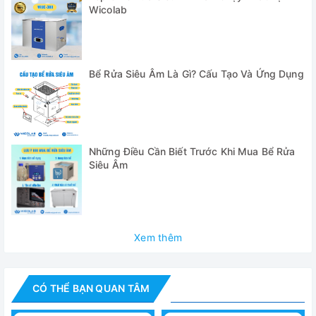
Wicolab
động, mức công suất, nhiệt độ và thời gian giúp cho việc
vận hàng vô cùng dễ dàng.
Bộ điều khiển cho phép cài đặt thời gian từ 10s-
Bể Rửa Siêu Âm Là Gì? Cấu Tạo Và Ứng Dụng
100min cùng chức năng gia nhiệt lên tới 80 độ C giúp năng
cao hiệu quả làm sạch.
Bể được trang bị Q Tranducer (đầu phát siêu âm) hiệu
suất cao tuổi thọ lâu dài.
Những Điều Cần Biết Trước Khi Mua Bể Rửa
Rổ bể rửa được làm bằng thép không gỉ cao cấp, có
Siêu Âm
tác dụng chống ăn mòn tốt hơn.
Thiết kế nổi bật:
- Bể được thiết kế hoàn toàn bằng thép không gỉ cao cấp,
Xem thêm
có tác dụng chống ăn mòn tốt hơn
- Bồn rửa bằng Inox SUS304, được cán định hình nguyên
CÓ THỂ BẠN QUAN TÂM
tấm, không có mối hàn tránh bị rò rỉ do ăn mòn