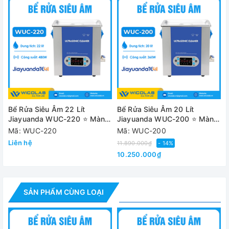
- Mỗi bể được cung cấp kèm theo 1 giỏ lưới và 1 nắp đậy
bằng Inox SUS304.
- Mỗi bể được trang bị 1 van xả giúp việc vệ sinh sau khi sử
dụng trở nên thật dễ dàng. Ngoài ra bể còn được trang bị
tay cần bằng nhựa bên hông giúp dễ dàng di chuyển ngay
cả khi bể đang chứa đầy nước.
Ứng dụng của bể rửa siêu âm WUC Series:
Bể Rửa Siêu Âm 22 Lít
Bể Rửa Siêu Âm 20 Lít
Jiayuanda WUC-220 ⭐ Màn
Jiayuanda WUC-200 ⭐ Màn
Hình LCD
Hình LCD
Mã: WUC-220
Mã: WUC-200
Liên hệ
11.890.000₫
- 14%
10.250.000₫
SẢN PHẨM CÙNG LOẠI