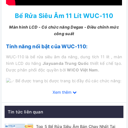
Bể Rửa Siêu Âm 11 Lít WUC-110
Màn hình LCD - Có chức năng Degas - Điều chỉnh mức
công suất
Tính năng nổi bật của WUC-110:
WUC-110
là bể rửa siêu âm đa năng, dung tích 11 lít , màn
hình LCD do hãng
Jiayuanda Trung Quốc
thiết kế chế tạo.
Được phân phối độc quyền bởi
WICO Việt Nam.
Bể được trang bị được trang bị đầy đủ các chức năng:
Degas loại bỏ không khí trong dung dịch đồng thời cải
Xem thêm
thiện hiệu quả làm sạch.
Bể cho phép người dùng điều chỉnh mức công suất
Tin tức liên quan
siêu âm có thể đáp ứng các yêu cầu làm sạch khác nhau.
Top 5 Bể Rửa Siêu Âm Bán Chạy Nhất Tại
Màn hình LCD hiển thị trực quan các chế độ hoạt